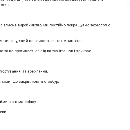
свят.
нас власне виробництво, ми постійно покращуємо технологію
матеріалу, який не осипається та не вицвітає.
на та не прогинається під вагою іграшок і прикрас.
ортування, та зберігання.
олтами, що закріплюють стовбур.
аймистого матеріалу.
еки.