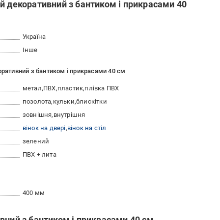
й декоративний з бантиком і прикрасами 40
Україна
Інше
оративний з бантиком і прикрасами 40 см
метал
ПВХ
пластик
плівка ПВХ
позолота
кульки
блискітки
зовнішня
внутрішня
вінок на двері
вінок на стіл
зелений
ПВХ + лита
400 мм
вний з бантиком і прикрасами 40 см