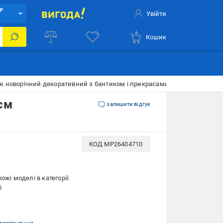
Р
Увійти
Кошик
ок новорічний декоративний з бантиком і прикрасами 40 см
см
залишити відгук
КОД
MP26404710
ожі моделі в категорії:
і