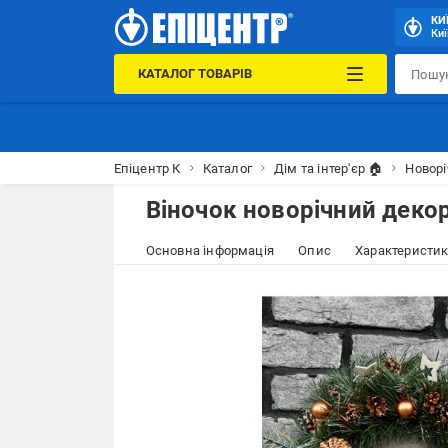
КИ
Киї
КАТАЛОГ ТОВАРІВ
Епіцентр К
Каталог
Дім та інтер'єр 🏠
Новорі
Віночок новорічний деко
Основна інформація
Опис
Характеристи