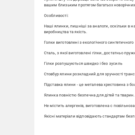
вашим близьким протягом багатьох новорічних 
Особливості:
Наші ялинки, пишніші за аналоги, оскільки в 
виробництва та якість.
Голки виготовлені з екологічного синтетичного 
Сталь, з якої виготовлені гілки, достатньо пруж
Гілки розпушуються швидко і без зусиль
Стовбур ялини розкладний для зручності трансп
Підставка ялини - це металева хрестовина з б
Ялинка повністю безпечна для дітей та тварин.
Не містить алергенів, виготовлена с повiльноз
Якісні матеріали відповідають стандартам безп