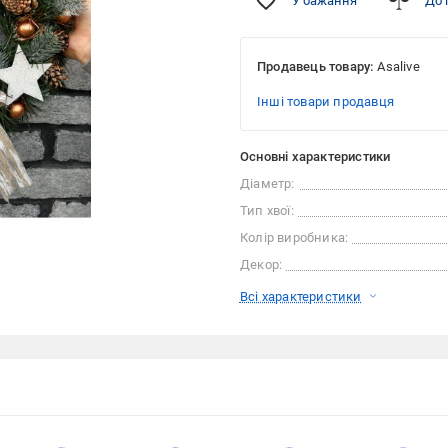
У бажання
До 
Продавець товару:
Asalive
Інші товари продавця
Основні характеристики
Діаметр:
Тип хвої:
Колір виробника:
Декор:
Всі характеристики