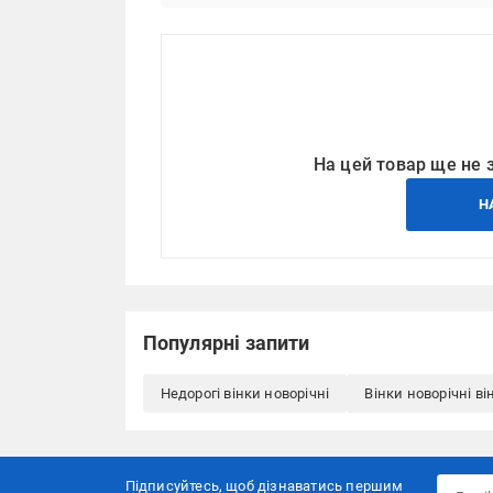
На цей товар ще не 
Н
Популярні запити
Недорогі вінки новорічні
Вінки новорічні ві
Підписуйтесь, щоб дізнаватись першим