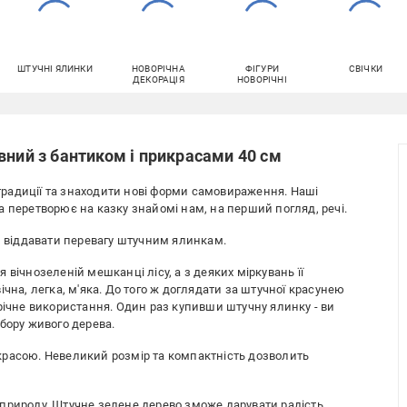
ШТУЧНІ ЯЛИНКИ
НОВОРІЧНА
ФІГУРИ
СВІЧКИ
ДЕКОРАЦІЯ
НОВОРІЧНІ
вний з бантиком і прикрасами 40 см
и традиції та знаходити нові форми самовираження. Наші
 перетворює на казку знайомі нам, на перший погляд, речі.
ли віддавати перевагу штучним ялинкам.
вічнозеленій мешканці лісу, а з деяких міркувань її
чна, легка, м'яка. До того ж доглядати за штучної красунею
річне використання. Один раз купивши штучну ялинку - ви
бору живого дерева.
красою. Невеликий розмір та компактність дозволить
природу. Штучне зелене дерево зможе дарувати радість