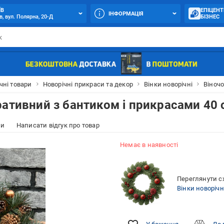
ЇВ
ЕПІЦЕНТ
ІНФОРМАЦІЯ
в, вул. Полярна, 20-Д
БІЗНЕС
чні товари
Новорічні прикраси та декор
Вінки новорічні
Віноч
ративний з бантиком і прикрасами 40 
ки
Написати відгук про товар
Немає в наявності
Переглянути сх
Вінки новорічн