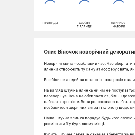
ГІРЛЯНДИ
ХВОЙНІ
ЯЛИНКОВІ
ГІРЛЯНДИ
НАБОРИ
Опис Віночок новорічний декорати
Новорічні свята - особливий час. Час зберігат
ялинки створюють ту саму атмосферу свята, яка
Все більше людей за останні кілька років ста
На вигляд штучна ялинка нічим не поступається 
перевершує. Вона не обсипається, більш довгові
набагато простіше. Вона розрахована на багато
позбавитеся щорічних витрат і клопоту щодо ви
Наша штучна ялинка порадує будь-кого своєю 
розмістити її у будь-якому місці.
Купити штучне деревце означає зберегти живу 