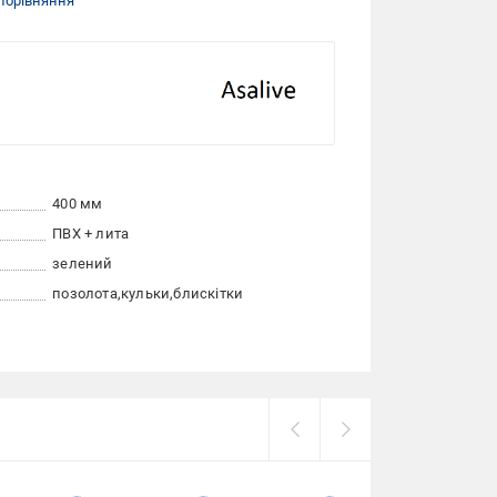
порівняння
400 мм
ПВХ + лита
зелений
позолота
кульки
блискітки