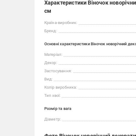
Характеристики Віночок новорічни
см
Країна-виробник:
Бренд:
Основні характеристики Віночок новорічний дек
Матеріал:
Декор:
Застосування:
Вид:
Колір виробника:
Тип хвої:
Розмір та вага
Діаметр:
Фото Віночок новорічний декорати