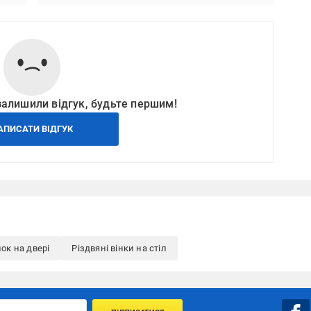
залишили відгук, будьте першим!
АПИСАТИ ВІДГУК
нок на двері
Різдвяні вінки на стіл