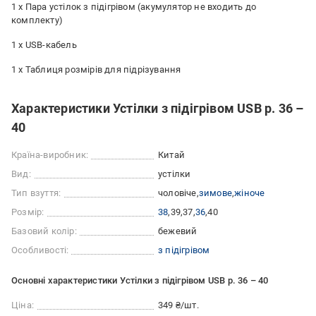
1 х Пара устілок з підігрівом (акумулятор не входить до
комплекту)
1 х USB-кабель
1 х Таблиця розмірів для підрізування
Характеристики Устілки з підігрівом USB р. 36 –
40
Країна-виробник:
Китай
Вид:
устілки
Тип взуття:
чоловіче
зимове
жіноче
Розмір:
38
39
37
36
40
Базовий колір:
бежевий
Особливості:
з підігрівом
Основні характеристики Устілки з підігрівом USB р. 36 – 40
Ціна:
349 ₴/шт.