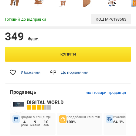
Готовий до відправки
КОД
MP6193583
349
₴/шт.
КУПИТИ
У бажання
До порівняння
Продавець
Інші товари продавця
DIGITAL WORLD
Продає в Епіцентрі
Вподобання клієнтів
Вчасність до
4
9
10
100%
64.1%
роки
місяців
днів