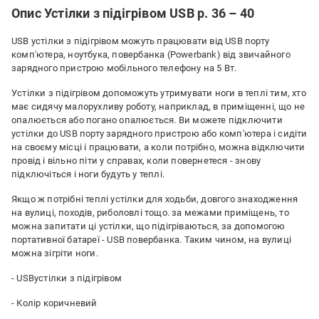
Опис Устілки з підігрівом USB р. 36 – 40
USB устілки з підігрівом можуть працювати від USB порту
комп'ютера, ноутбука, повербанка (Powerbank) від звичайного
зарядного пристрою мобільного телефону на 5 Вт.
Устілки з підігрівом допоможуть утримувати ноги в теплі тим, хто
має сидячу малорухливу роботу, наприклад, в приміщенні, що не
опалюється або погано опалюється. Ви можете підключити
устілки до USB порту зарядного пристрою або комп'ютера і сидіти
на своєму місці і працювати, а коли потрібно, можна відключити
провід і вільно піти у справах, коли повернетеся - знову
підключіться і ноги будуть у теплі.
Якщо ж потрібні теплі устілки для ходьби, довгого знаходження
на вулиці, походів, риболовлі тощо. за межами приміщень, то
можна запитати ці устілки, що підігріваються, за допомогою
портативної батареї - USB повербанка. Таким чином, на вулиці
можна зігріти ноги.
- USBустілки з підігрівом
- Колір коричневий