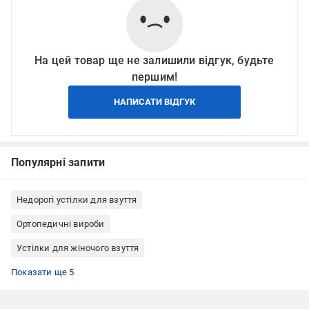
На цей товар ще не залишили відгук, будьте
першим!
НАПИСАТИ ВІДГУК
Популярні запити
Недорогі устілки для взуття
Ортопедичні вироби
Устілки для жіночого взуття
Устілки для зимового взуття
Устілки для взуття повстяні
Устілки для взуття 38 розмір
Устілки для взуття 36 розмір
Устілки з підігрівом
Показати ще 5