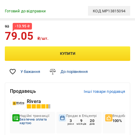
Готовий до відправки
КОД
MP13815094
-
13.95
₴
93
79.05
₴/шт.
КУПИТИ
У бажання
До порівняння
Продавець
Інші товари продавця
Rivera
Надійні транзакції
Продає в Епіцентрі
Вподобання к
Безпечна оплата
3
9
20
100%
картою
роки
місяців
днів