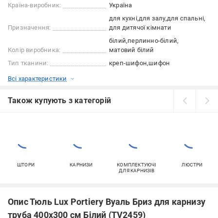
Країна-виробник:
Україна
для кухні
для залу
для спальні
Призначення:
для дитячої кімнати
білий
перлинно-білий
Колір виробника:
матовий білий
Тип тканини:
креп-шифон
шифон
Всі характеристики
Також купують з категорій
ШТОРИ
КАРНИЗИ
КОМПЛЕКТУЮЧІ
ЛЮСТРИ
ДЛЯ КАРНИЗІВ
Опис Тюль Lux Portiery Вуаль Бриз для карнизу
труба 400х300 см Білий (TV2459)