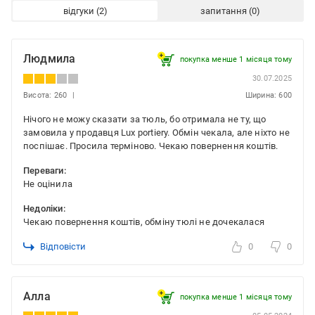
відгуки
запитання
Людмила
покупка менше 1 місяця томy
30.07.2025
Висота: 260
Ширина: 600
Нічого не можу сказати за тюль, бо отримала не ту, що
замовила у продавця Lux portiery. Обмін чекала, але ніхто не
поспішає. Просила терміново. Чекаю повернення коштів.
Переваги:
Не оцінила
Недоліки:
Чекаю повернення коштів, обміну тюлі не дочекалася
Відповісти
0
0
Алла
покупка менше 1 місяця томy