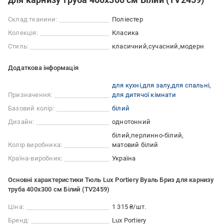
Склад тканини:
Поліестер
Колекція:
Класика
Стиль:
класичний
сучасний
модерн
Додаткова інформація
для кухні
для залу
для спальні
Призначення:
для дитячої кімнати
Базовий колір:
білий
Дизайн:
однотонний
білий
перлинно-білий
Колір виробника:
матовий білий
Країна-виробник:
Україна
Основні характеристики Тюль Lux Portiery Вуаль Бриз для карнизу
труба 400х300 см Білий (TV2459)
Ціна:
1 315 ₴/шт.
Бренд:
Lux Portiery