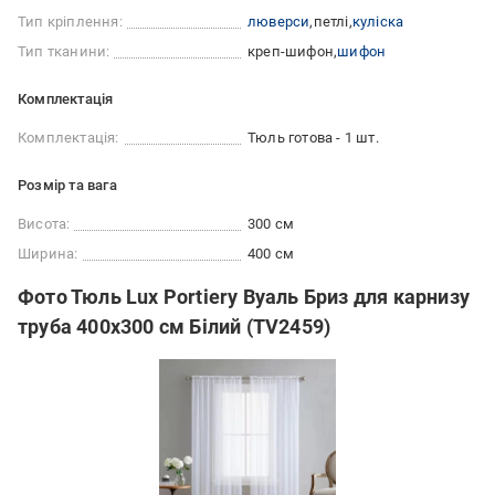
Тип кріплення:
люверси
петлі
куліска
Тип тканини:
креп-шифон
шифон
Комплектація
Комплектація:
Тюль готова - 1 шт.
Розмір та вага
Висота:
300 см
Ширина:
400 см
Фото Тюль Lux Portiery Вуаль Бриз для карнизу
труба 400х300 см Білий (TV2459)