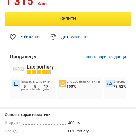
1 315
₴/шт.
КУПИТИ
У бажання
До порівняння
Продавець
Інші товари продавця
Lux portiery
Продає в Епіцентрі
Вподобання клієнтів
Вчасність до
5
5
17
100%
79.52%
років
місяців
днів
Основні характеристики
Ширина:
400 см
Бренд:
Lux Portiery