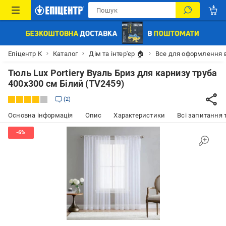
Епіцентр К
Каталог
Дім та інтер'єр 🏠
Все для оформлення 
Тюль Lux Portiery Вуаль Бриз для карнизу труба
400х300 см Білий (TV2459)
2
Основна інформація
Опис
Характеристики
Всі запитання т