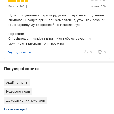
05.05.2024
Висота: 260
Ширина: 300
Підійшли ідеально по розміру, дуже сподобався продавець,
ввічливо і швидко прийняли замовлення, уточняли розміри
і тип карнизу, дуже професійно. Рекомендую!
Переваги:
Співвідношення якість-ціна, якість обслуговування,
можливість вибрати точні розміри
Відповісти
0
0
Популярні запити
Акції на тюль
Недорого тюль
Декоративний текстиль
Тюль білий
Тюль на люверсах
Тюль для спальні
Тюль для залу
Тюль шифон
Тюль для дитячої кімнати
Тюль для кухні
Тюль на кулісках
Показати ще 8