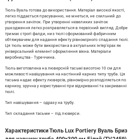
Тюль Вуаль готова до використання. Матеріал високої якості,
легко піддається прасуванню, не мнеться, не схильний до
утворення зачіпок. При утворенні невеликих зачіпок
ушкодження легко розправляється в первісний вигляд. Добре
тримає строгі фалди, низ тюлі сформований фабричним
обтяжувачем для надання ефекту рівномірного спадання тюлі.
Ця тюль може бути використана в актуальних інтер'єрах як
універсальний елемент оформлення вікна. Матеріали
виробництва - Туреччина.
Тюль виготовлена на люверсній тасьмі висотою 10 см для
можливості навішування на настінний карниз типу труба. Ця
тасьма надає ефекту люверсів, рівномірно розподіляється по
карнизу, зручна у користуванні при відкриванні та закриванні
тюлі.
Тип навішування – одразу на трубу.
Тип складання тасьми – під люверси.
Характеристики Тюль Lux Portiery Вуаль Бриз
для карнизу труба 400х300 см Білий (TV2459)