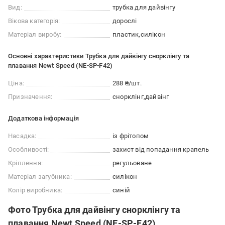
Вид:
трубка для дайвінгу
Вікова категорія:
дорослі
Матеріал виробу:
пластик
силікон
Основні характеристики Трубка для дайвінгу снорклінгу та
плавання Newt Speed (NE-SP-F42)
Ціна:
288 ₴/шт.
Призначення:
снорклінг
дайвінг
Додаткова інформація
Насадка:
із фрітопом
Особливості:
захист від попадання крапель
Кріплення:
регульоване
Матеріал загубника:
силікон
Колір виробника:
синій
Фото Трубка для дайвінгу снорклінгу та
плавання Newt Speed (NE-SP-F42)