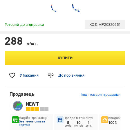
Готовий до відправки
КОД
MP20320651
288
₴/шт.
КУПИТИ
У бажання
До порівняння
Продавець
Інші товари продавця
NEWT
Надійні транзакції
Продає в Епіцентрі
Вподобання к
Безпечна оплата
5
10
1
100%
картою
років
місяців
день