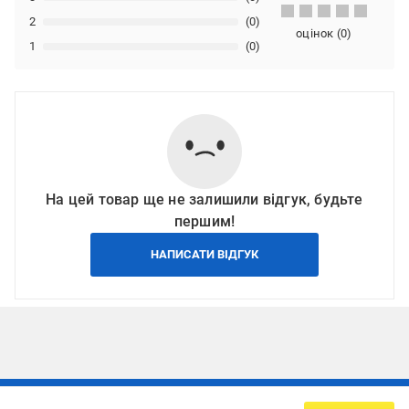
2
(0)
оцінок
(
0
)
1
(0)
На цей товар ще не залишили відгук, будьте
першим!
НАПИСАТИ ВІДГУК
Підписуйтесь, щоб дізнаватись першим про акції та пропозиції