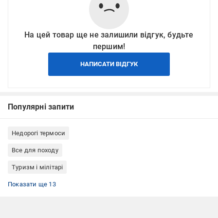
На цей товар ще не залишили відгук, будьте
першим!
НАПИСАТИ ВІДГУК
Популярні запити
Недорогі термоси
Все для походу
Туризм і мілітарі
Подарунки жінкам на Новий рік
Подарунки колегам на Новий рік
Подарунки чоловікам на Новий рік
Товари для виживання
Посуд для чаю та кави
Термоси з металевою колбою
Термоси нержавіюча сталь
Термоси для чаю
Термоси для кави
Термоси чорні
Термоси для туризму
Термоси 0,5 л
Термоси для напоїв
Показати ще 13