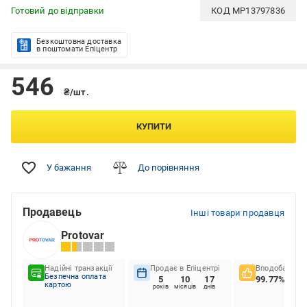
Готовий до відправки
КОД
MP13797836
Безкоштовна доставка
в поштомати Епіцентр
546
₴/шт.
КУПИТИ
У бажання
До порівняння
Продавець
Інші товари продавця
Protovar
Надійні транзакції
Продає в Епіцентрі
Вподобання к
Безпечна оплата
5
10
17
99.77%
картою
років
місяців
днів