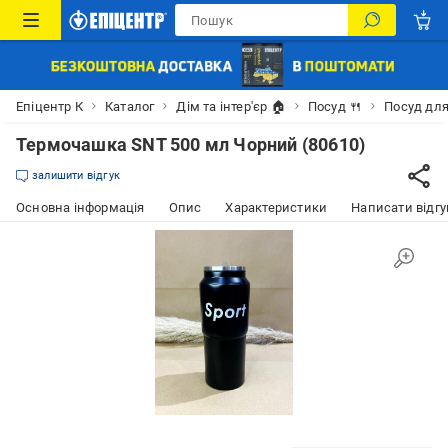
Епіцентр К
Каталог
Дім та інтер'єр 🏠
Посуд 🍴
Посуд для
Термочашка SNT 500 мл Чорний (80610)
залишити відгук
Основна інформація
Опис
Характеристики
Написати відгу