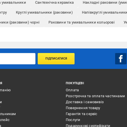
та умивальники
Сантехнічна кераміка
Накладні раковини (ум
нтру
Круглі умивальники (раковини)
Напівкруглі умивальники
ики (раковини) чорні
Раковини та умивальники кольорові
У
ПІДПИСАТИСЯ
ІЯ
ПОКУПЦЕВІ
мпанію
Оплата
Розстрочка та оплата частинами
ти
Доставка і самовивіз
ї
Повернення товару
альникам
Гарантія та сервіс
плейс
Послуги
а
Подарункові сертифікати