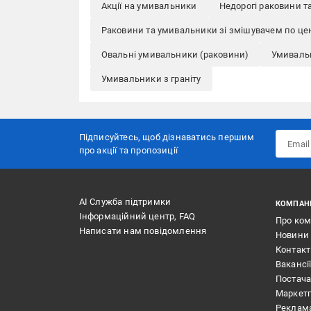
Акції на умивальники
Недорогі раковини 
Раковини та умивальники зі змішувачем по це
Овальні умивальники (раковини)
Умивальн
Умивальники з граніту
Підписуйтесь, щоб дізнаватись першим
про акції та пропозиції
АІ Служба підтримки
КОМПАН
Інформаційний центр, FAQ
Про ко
Написати нам повідомлення
Новини
Контак
Вакансі
Постач
Маркет
Реклам