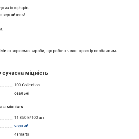
них інтер’єрів.
 звертайтесь!
.
и.
ль. Ми створюємо вироби, що роблять ваш простір особливим.
 сучасна міцність
100 Collection
овальні
сна міцність
11 850 ₴/100 шт.
чорний
4smarts