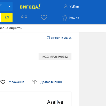
Р
Увійти
Кошик
часна міцність
залишити відгук
КОД
MP26490382
У бажання
До порівняння