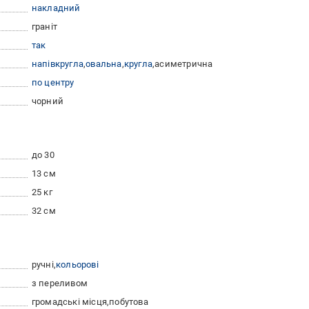
накладний
граніт
так
напівкругла
овальна
кругла
асиметрична
по центру
чорний
до 30
13 см
25 кг
32 см
ручні
кольорові
з переливом
громадські місця
побутова