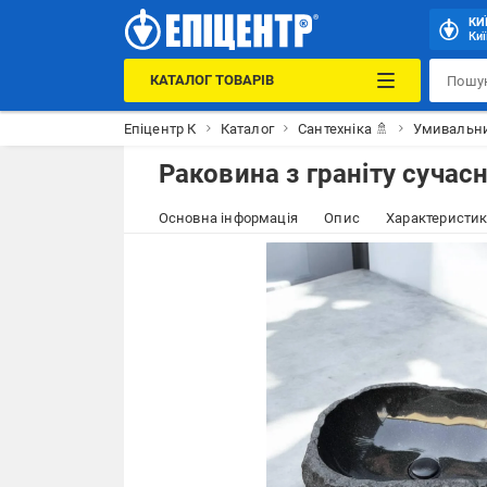
КИ
Киї
КАТАЛОГ ТОВАРІВ
Епіцентр К
Каталог
Сантехніка 🚿
Умивальни
Раковина з граніту сучасн
Основна інформація
Опис
Характеристи