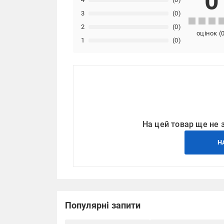
0
3
(0)
2
(0)
оцінок
(
1
(0)
На цей товар ще не 
Н
Популярні запити