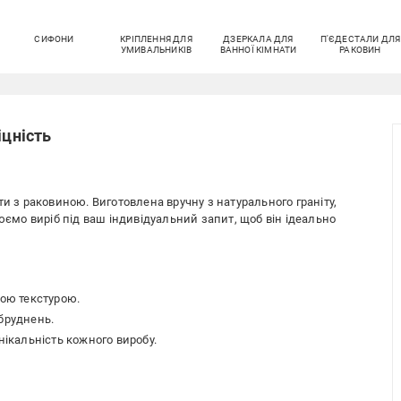
СИФОНИ
КРІПЛЕННЯ ДЛЯ
ДЗЕРКАЛА ДЛЯ
П'ЄДЕСТАЛИ ДЛЯ
УМИВАЛЬНИКІВ
ВАННОЇ КІМНАТИ
РАКОВИН
іцність
ти з раковиною. Виготовлена вручну з натурального граніту,
рюємо виріб під ваш індивідуальний запит, щоб він ідеально
ною текстурою.
бруднень.
нікальність кожного виробу.