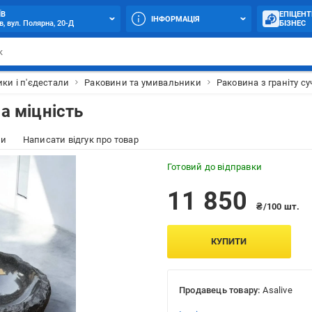
ЇВ
ЕПІЦЕНТ
ІНФОРМАЦІЯ
в, вул. Полярна, 20-Д
БІЗНЕС
ки і п'єдестали
Раковини та умивальники
Раковина з граніту су
а міцність
ки
Написати відгук про товар
Готовий до відправки
11 850
₴/100 шт.
КУПИТИ
Продавець товару:
Asalive