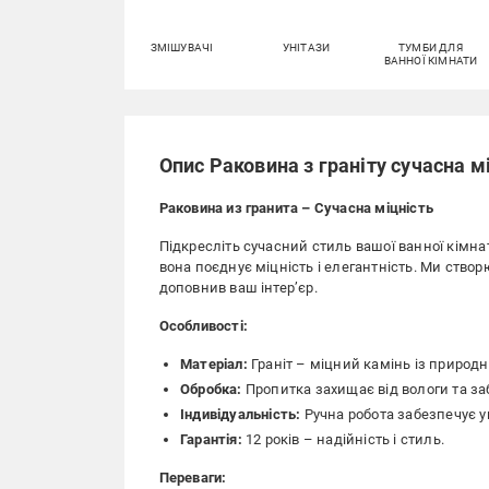
ЗМІШУВАЧІ
УНІТАЗИ
ТУМБИ ДЛЯ
ВАННОЇ КІМНАТИ
Опис Раковина з граніту сучасна м
Раковина из гранита – Сучасна міцність
Підкресліть сучасний стиль вашої ванної кімна
вона поєднує міцність і елегантність. Ми ство
доповнив ваш інтер’єр.
Особливості:
Матеріал:
Граніт – міцний камінь із природ
Обробка:
Пропитка захищає від вологи та за
Індивідуальність:
Ручна робота забезпечує у
Гарантія:
12 років – надійність і стиль.
Переваги: