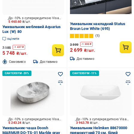
До -10% з суперкредиткою Visa Вигода
5 460.60
₴/шт.
Умивальник накладний Status
Умивальник меблевий Aquarius
Braun Low White (695)
Lux (W) 80
1
оцінити
3 999
-
1 300
₴
7 185
-
1 437
₴
2 699
₴/шт.
5 748
₴/шт.
Доставимо
Cамовивіз
Доставимо
До -10% з суперкредиткою Visa Вигода
До -10% з суперкредиткою Visa Вигода
5 243.24
₴/шт.
3 963.78
₴/шт.
Умивальник-чаша Doosh
Умивальник Helmken 88670000
MARMUR DO-TS-01 Marble gray
прямокутний 70 см, білий