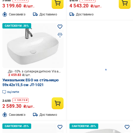
7 999
5 679
3 199.60
4 543.20
₴/шт.
₴/шт.
Cамовивіз
Доставимо
Доставимо
До -10% з суперкредиткою Visa Вигода
2 459.83
₴/шт.
Умивальник EGO на стільницю
59х42х15,5 см JT-1021
оцінити
3 699
-
1 109.70
₴
2 589.30
₴/шт.
Cамовивіз
Доставимо