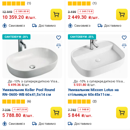
1
1
12 949
3 499
-
2 589.80
₴
-
1 049.70
₴
10 359.20
2 449.30
₴/шт.
₴/шт.
Cамовивіз
Доставимо
Cамовивіз
Доставимо
До -10% з суперкредиткою Visa Вигода
До -10% з суперкредиткою Visa Вигода
5 499.36
₴/шт.
5 551.80
₴/шт.
Умивальник Koller Pool Round
Умивальник Mixxen Lotus на
RN-0600-WB 60х41,5х14 см
стільницю 60х45х11см
MXLT0626
6
2
7 236
7 792
-
1 447.20
₴
-
1 948
₴
5 788.80
5 844
₴/шт.
₴/шт.
Cамовивіз
Доставимо
Доставимо