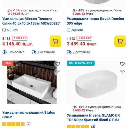
До -10% з суперкредиткою Visa Вигода
До -10% з суперкредиткою Visa Вигода
3 939.08
₴/шт.
3 286.43
₴/шт.
Умивальник Mixxen Toscana
Умивальник-чаша Ravak Domino
білий 40,5x40,5x13см MXWE0827
395 edge
оцінити
оцінити
5 183
4 942
-
1 036.60
₴
-
1 482.60
₴
4 146.40
3 459.40
₴/шт.
₴/шт.
Cамовивіз
Доставимо
Доставимо
До -10% з суперкредиткою Visa Вигода
5 655.82
₴/шт.
Умивальник накладний Status
Умивальник Invena GLAMOUR
Braun
TREND ребристий білий CE-63-
2
W01
2