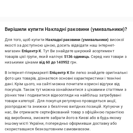
Вирішили купити Накладні раковини (умивальники)?
Для того, щоб купити
Накладні раковини (умивальники)
високої
якості за доступною ціною, досить відвідати наш інтернет-
магазин
Епіцентр К
. Тут Ви знайдете широкий асортимент
товарів цієї групи, який налічує
5136 одиниць
. Серед них товари з
низькими цінами
від 60 до 140952
грн.
В інтернет-гіпермаркеті
Епіцентр К
Ви легко знайдете оригінальні
фото цих товарів, дізнаєтеся основні характеристики і технічні
дані. Крім цього, на сайті можна почитати корисні відгуки від
покупців. Також тут можна ознайомитися з цікавими статтями з
різних тем і подивитися відеоогляди на найбільш затребувані
товари категорії
. Для покупця регулярно проводяться акції,
розпродажі та знижки з безліччю вигідних позицій. Купуючи у
нас, Ви отримаєте сертифікований товар з офіційною гарантією
від виробника, зможете забрати його в Києві або в будь-якому
іншому місті України, попередньо оформивши доставку або
скориставшися безкоштовним самовивозом.