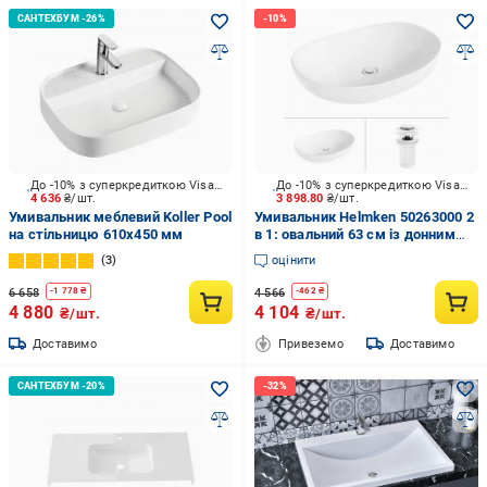
До -10% з суперкредиткою Visa Вигода
До -10% з суперкредиткою Visa Вигода
4 636
₴/шт.
3 898.80
₴/шт.
Умивальник меблевий Koller Pool
Умивальник Helmken 50263000 2
на стільницю 610х450 мм
в 1: овальний 63 см із донним
клапаном Сlick-clack, білий
3
оцінити
матовий
6 658
4 566
-
1 778
₴
-
462
₴
4 880
4 104
₴/шт.
₴/шт.
Доставимо
Привеземо
Доставимо