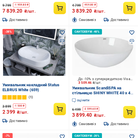
9 799
4 799
-
1 959.80
₴
-
959.80
₴
7 839.20
3 839.20
₴/шт.
₴/шт.
Доставимо
Cамовивіз
Доставимо
До -10% з суперкредиткою Visa Вигода
3 509.46
₴/шт.
Умивальник накладний Status
Умивальник ScandiSPA на
ELBRUS White (659)
стільницю SHINY WHITE 40 x 40
1
x 15.5
оцінити
3 899
-
1 500
₴
6 499
-
2 599.60
₴
2 399
₴/шт.
3 899.40
₴/шт.
Доставимо
Cамовивіз
Доставимо