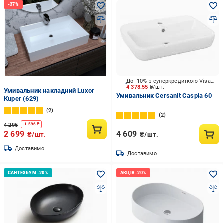
До -10% з суперкредиткою Visa Вигода
4 378.55
₴/шт.
Умивальник накладний Luxor
Умивальник Cersanit Caspia 60
Kuper (629)
2
2
4 295
-
1 596
₴
2 699
4 609
₴/шт.
₴/шт.
Доставимо
Доставимо