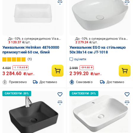
До -10% з суперкредиткою Visa Вигода
До -10% з суперкредиткою Visa Вигода
3 120.37
₴/шт.
2 279.24
₴/шт.
Умивальник Helmken 48760000
Умивальник EGO на стільницю
прямокутний 60 см, білий
50х38х14 см JT-1018
1
оцінити
4 404
2 999
-
1 119.40
₴
-
599.80
₴
3 284.60
2 399.20
₴/шт.
₴/шт.
Привеземо
Доставимо
Cамовивіз
Доставимо