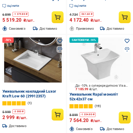
оцінити
оцінити
6 899
4 734
-
1 379.80
₴
-
561.60
₴
5 519.20
4 172.40
₴/шт.
₴/шт.
Cамовивіз
Доставимо
Привеземо
Доставимо
До -10% з суперкредиткою Visa Вигода
7 185.99
₴/шт.
Умивальник накладний Luxor
Умивальник Rapal моноліт
Kraft Low 60 (29912357)
52х42х37 см
1
19
5 999
-
3 000
₴
8 899
-
1 334.80
₴
2 999
₴/шт.
7 564.20
₴/шт.
Доставимо
Cамовивіз
Доставимо