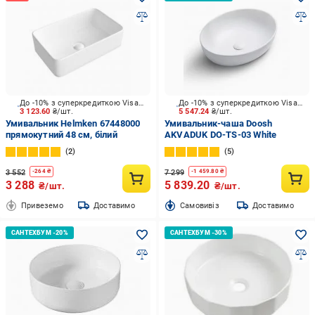
До -10% з суперкредиткою Visa Вигода
До -10% з суперкредиткою Visa Вигода
3 123.60
₴/шт.
5 547.24
₴/шт.
Умивальник Helmken 67448000
Умивальник-чаша Doosh
прямокутний 48 см, білий
AKVADUK DO-TS-03 White
2
5
3 552
7 299
-
264
₴
-
1 459.80
₴
3 288
5 839.20
₴/шт.
₴/шт.
Привеземо
Доставимо
Cамовивіз
Доставимо