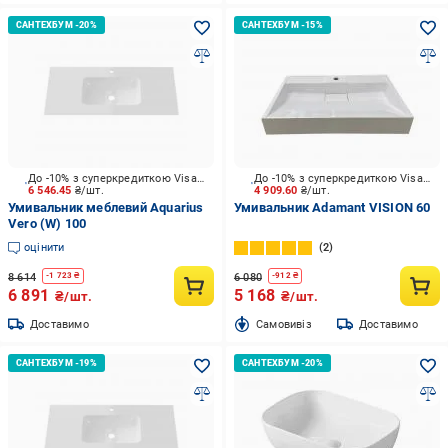
До -10% з суперкредиткою Visa Вигода
До -10% з суперкредиткою Visa Вигода
6 546.45
₴/шт.
4 909.60
₴/шт.
Умивальник меблевий Aquarius
Умивальник Adamant VISION 60
Vero (W) 100
оцінити
2
8 614
6 080
-
1 723
₴
-
912
₴
6 891
5 168
₴/шт.
₴/шт.
Доставимо
Cамовивіз
Доставимо