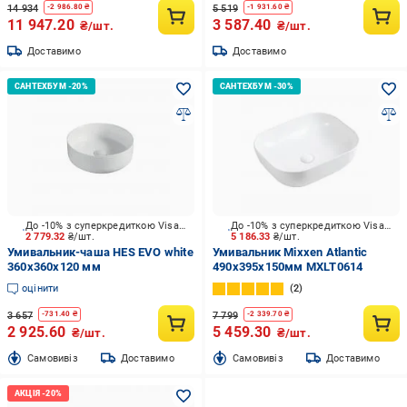
14 934
5 519
-
2 986.80
₴
-
1 931.60
₴
11 947.20
3 587.40
₴/шт.
₴/шт.
Доставимо
Доставимо
До -10% з суперкредиткою Visa Вигода
До -10% з суперкредиткою Visa Вигода
2 779.32
₴/шт.
5 186.33
₴/шт.
Умивальник-чаша HES EVO white
Умивальник Mixxen Atlantic
360х360x120 мм
490х395х150мм MXLT0614
оцінити
2
3 657
7 799
-
731.40
₴
-
2 339.70
₴
2 925.60
5 459.30
₴/шт.
₴/шт.
Cамовивіз
Доставимо
Cамовивіз
Доставимо