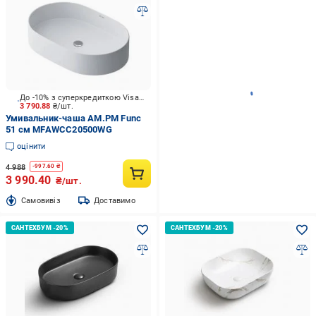
До -10% з суперкредиткою Visa Вигода
3 790.88
₴/шт.
Умивальник-чаша AM.PM Func
51 см MFAWCC20500WG
оцінити
4 988
-
997.60
₴
3 990.40
₴/шт.
Cамовивіз
Доставимо