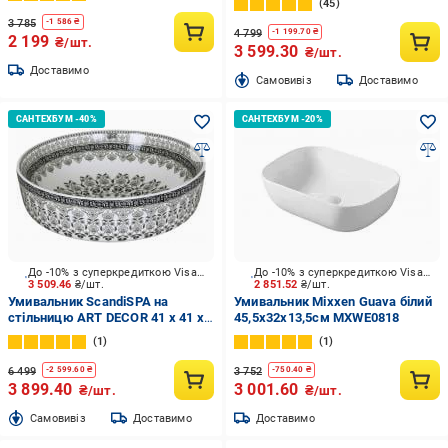
45
3 785
-
1 586
₴
4 799
-
1 199.70
₴
2 199
₴/шт.
3 599.30
₴/шт.
Доставимо
Cамовивіз
Доставимо
До -10% з суперкредиткою Visa Вигода
До -10% з суперкредиткою Visa Вигода
3 509.46
₴/шт.
2 851.52
₴/шт.
Умивальник ScandiSPA на
Умивальник Mixxen Guava білий
стільницю ART DECOR 41 x 41 x
45,5x32x13,5см MXWE0818
14 см
1
1
6 499
3 752
-
2 599.60
₴
-
750.40
₴
3 899.40
3 001.60
₴/шт.
₴/шт.
Cамовивіз
Доставимо
Доставимо