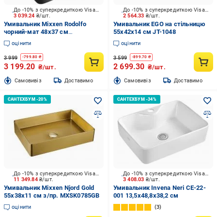
До -10% з суперкредиткою Visa Вигода
До -10% з суперкредиткою Visa Вигода
3 039.24
₴/шт.
2 564.33
₴/шт.
Умивальник Mixxen Rodolfo
Умивальник EGO на стільницю
чорний-мат 48x37 см
55х42х14 см JT-1048
MXJI0844BL
оцінити
оцінити
3 999
3 599
-
799.80
₴
-
899.70
₴
3 199.20
2 699.30
₴/шт.
₴/шт.
Cамовивіз
Доставимо
Cамовивіз
Доставимо
До -10% з суперкредиткою Visa Вигода
До -10% з суперкредиткою Visa Вигода
11 349.84
₴/шт.
3 408.03
₴/шт.
Умивальник Mixxen Njord Gold
Умивальник Invena Neri CE-22-
55x38x11 см з/пр. MXSK0785GB
001 13,5x48,8x38,2 см
оцінити
3