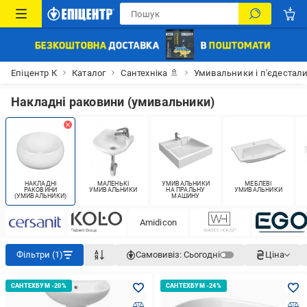
Епіцентр К
Каталог
Сантехніка 🚿
Умивальники і п'єдестал
Накладні раковини (умивальники)
НАКЛАДНІ
МАЛЕНЬКІ
УМИВАЛЬНИКИ
МЕБЛЕВІ
РАКОВИНИ
УМИВАЛЬНИКИ
НА ПРАЛЬНУ
УМИВАЛЬНИКИ
(УМИВАЛЬНИКИ)
МАШИНУ
Amidicon
Фільтри (1)
Самовивіз:
Сьогодні
Ціна