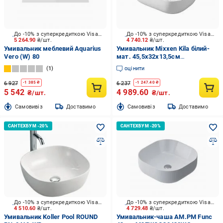
До -10% з суперкредиткою Visa Вигода
До -10% з суперкредиткою Visa Вигода
5 264.90
₴/шт.
4 740.12
₴/шт.
Умивальник меблевий Aquarius
Умивальник Mixxen Kila білий-
Vero (W) 80
мат. 45,5x32x13,5см
MXWE0817MT
1
оцінити
6 927
6 237
-
1 385
₴
-
1 247.40
₴
5 542
4 989.60
₴/шт.
₴/шт.
Cамовивіз
Доставимо
Cамовивіз
Доставимо
До -10% з суперкредиткою Visa Вигода
До -10% з суперкредиткою Visa Вигода
4 510.60
₴/шт.
4 729.48
₴/шт.
Умивальник Koller Pool ROUND
Умивальник-чаша AM.PM Func