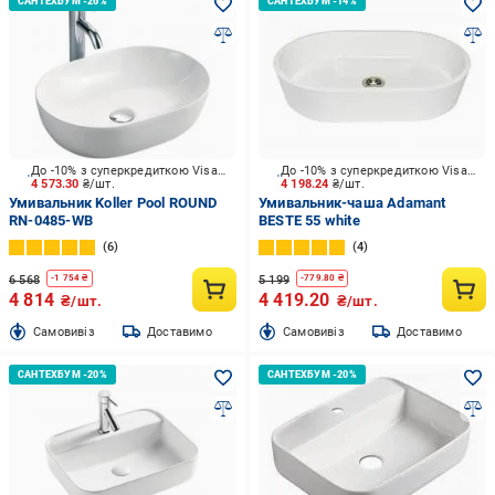
До -10% з суперкредиткою Visa Вигода
До -10% з суперкредиткою Visa Вигода
4 573.30
₴/шт.
4 198.24
₴/шт.
Умивальник Koller Pool ROUND
Умивальник-чаша Adamant
RN-0485-WB
BESTE 55 white
6
4
6 568
5 199
-
1 754
₴
-
779.80
₴
4 814
4 419.20
₴/шт.
₴/шт.
Cамовивіз
Доставимо
Cамовивіз
Доставимо