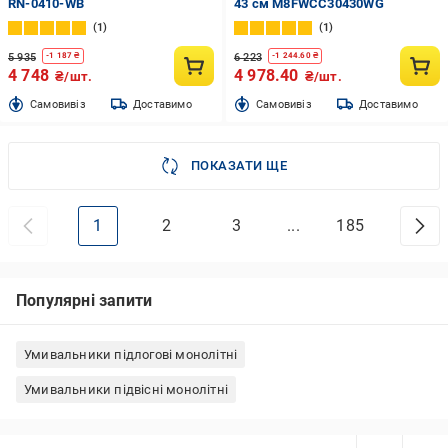
RN-0410-WB
43 см M8FWCC30430WG
1
1
5 935
6 223
-
1 187
₴
-
1 244.60
₴
4 748
4 978.40
₴/шт.
₴/шт.
Cамовивіз
Доставимо
Cамовивіз
Доставимо
ПОКАЗАТИ ЩЕ
1
2
3
...
185
Популярні запити
Умивальники підлогові монолітні
Умивальники підвісні монолітні