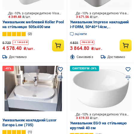
До -10% з суперкредиткою Visa Вигода
До -10% з суперкредиткою Visa Вигода
4 349.48
₴/шт.
3 671.56
₴/шт.
Умивальник меблевий Koller Pool
Умивальник Imprese накладний
на стільницю 505х400 мм
i-FORM, 50*40*14см,
прямокутний, з отв. під
2
оцінити
змішувач
5 723
4 831
-
1 144.60
₴
-
966.20
₴
4 578.40
3 864.80
₴/шт.
₴/шт.
Доставимо
Cамовивіз
Доставимо
До -10% з суперкредиткою Visa Вигода
3 419.33
₴/шт.
Умивальник накладний Luxor
Умивальник EGO на стільницю
Europa Low (705)
круглий 40 см
1