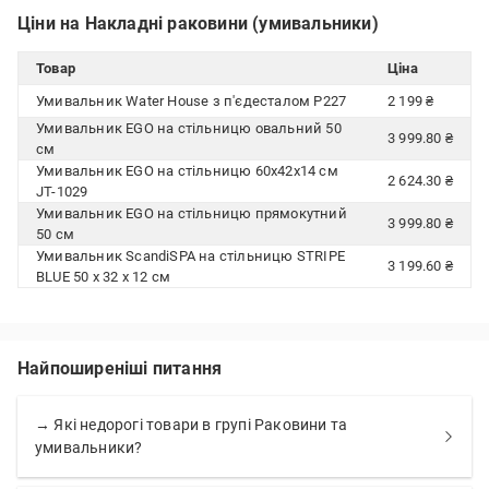
Ціни на Накладні раковини (умивальники)
Товар
Ціна
Умивальник Water House з п'єдесталом P227
2 199 ₴
Умивальник EGO на стільницю овальний 50
3 999.80 ₴
см
Умивальник EGO на стільницю 60х42х14 см
2 624.30 ₴
JT-1029
Умивальник EGO на стільницю прямокутний
3 999.80 ₴
50 см
Умивальник ScandiSPA на стільницю STRIPE
3 199.60 ₴
BLUE 50 x 32 x 12 см
Найпоширеніші питання
→ Які недорогі товари в групі Раковини та
умивальники?