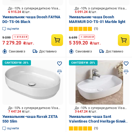
До -10% з суперкредиткою Visa Вигода
До -10% з суперкредиткою Visa Вигода
6 915.24
₴/шт.
5 091.24
₴/шт.
Умивальник-чаша Doosh FAYNA
Умивальник-чаша Doosh
DO-TS-06 Black
MARMUR DO-TS-01 Marble light
оцінити
1
9 099
6 699
-
1 819.80
₴
-
1 339.80
₴
7 279.20
5 359.20
₴/шт.
₴/шт.
Cамовивіз
Доставимо
Cамовивіз
Доставимо
До -10% з суперкредиткою Visa Вигода
До -10% з суперкредиткою Visa Вигода
7 447.24
₴/шт.
3 647.24
₴/шт.
Умивальник-чаша Ravak ZETA
Умивальник-чаша Sant
550 Slim
Valentines Chord Heritage білий
60x39 см
оцінити
1