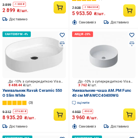
3 899
-
1 000
₴
7 938
-
1 984.50
₴
2 899
₴/шт.
5 953.50
₴/шт.
Доставимо
Cамовивіз
Доставимо
До -10% з суперкредиткою Visa Вигода
До -10% з суперкредиткою Visa Вигода
8 488.44
₴/шт.
3 762
₴/шт.
Умивальник Ravak Ceramic 550
Умивальник-чаша AM.PM Func
O Slim White
40 см MFAWCC40400WG
3
оцінити
9 312
4 950
-
376.80
₴
-
990
₴
8 935.20
3 960
₴/шт.
₴/шт.
Доставимо
Cамовивіз
Доставимо