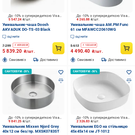
До -10% з суперкредиткою Visa Вигода
До -10% з суперкредиткою Visa Вигода
5 547.24
₴/шт.
4 265.88
₴/шт.
Умивальник-чаша Doosh
Умивальник-чаша AM.PM Func
AKVADUK DO-TS-03 Black
61 см MFAWCC20610WG
оцінити
оцінити
7 299
5 613
-
1 459.80
₴
-
1 122.60
₴
5 839.20
4 490.40
₴/шт.
₴/шт.
Cамовивіз
Доставимо
Cамовивіз
Доставимо
До -10% з суперкредиткою Visa Вигода
До -10% з суперкредиткою Visa Вигода
9 841.25
₴/шт.
2 326.83
₴/шт.
Умивальник Mixxen Njord Grey
Умивальник EGO на стільницю
40x12 см без/пр. MXSK0783ST
45х45х14 см JT-1012