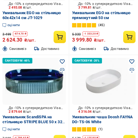
До -10% з суперкредиткою Visa Вигода
До -10% з суперкредиткою Visa Вигода
2 493.08
₴/шт.
3 799.81
₴/шт.
Умивальник EGO на стільницю
Умивальник EGO на стільницю
60х42х14 см JT-1029
прямокутний 50 см
оцінити
45
3 499
5 333
-
874.70
₴
-
1 333.20
₴
2 624.30
3 999.80
₴/шт.
₴/шт.
Cамовивіз
Доставимо
Cамовивіз
Доставимо
До -10% з суперкредиткою Visa Вигода
До -10% з суперкредиткою Visa Вигода
2 879.64
₴/шт.
4 316.04
₴/шт.
Умивальник ScandiSPA на
Умивальник-чаша Doosh FAYNA
стільницю STRIPE BLUE 50 x 32 x
DO-TS-06 White
12 см
оцінити
1
-
4 799.40
₴
-
1 135.80
₴