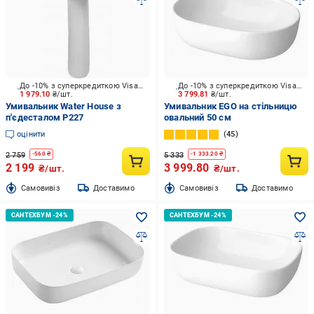
До -10% з суперкредиткою Visa Вигода
До -10% з суперкредиткою Visa Вигода
1 979.10
₴/шт.
3 799.81
₴/шт.
Умивальник Water House з
Умивальник EGO на стільницю
п'єдесталом P227
овальний 50 см
оцінити
45
2 759
5 333
-
560
₴
-
1 333.20
₴
2 199
3 999.80
₴/шт.
₴/шт.
Cамовивіз
Доставимо
Cамовивіз
Доставимо