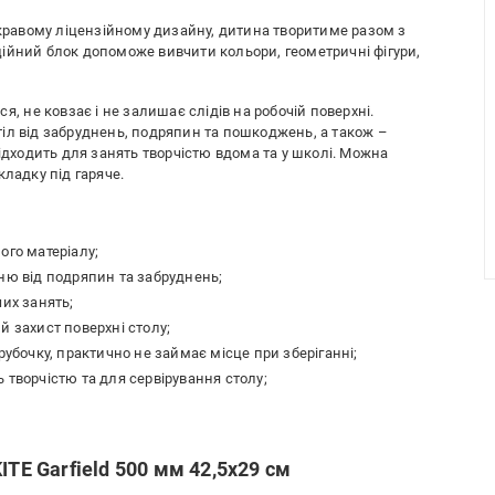
скравому ліцензійному дизайну, дитина творитиме разом з
ійний блок допоможе вивчити кольори, геометричні фігури,
я, не ковзає і не залишає слідів на робочій поверхні.
іл від забруднень, подряпин та пошкоджень, а також –
Підходить для занять творчістю вдома та у школі. Можна
кладку під гаряче.
ого матеріалу;
ню від подряпин та забруднень;
чих занять;
й захист поверхні столу;
рубочку, практично не займає місце при зберіганні;
 творчістю та для сервірування столу;
ITE Garfield 500 мм 42,5х29 см