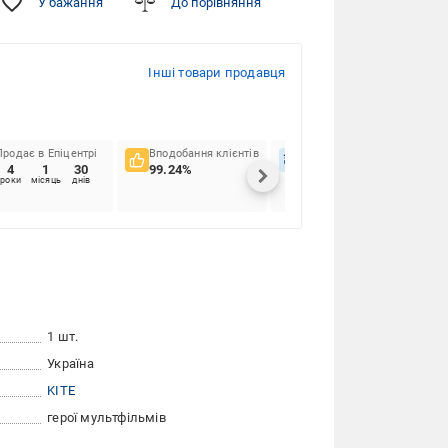
У бажання
До порівняння
Інші товари продавця
Продає в Епіцентрі
Вподобання клієнтів
Вчасність доставок
4
1
30
99.24%
96.13%
роки
місяць
днів
1 шт.
Україна
KITE
герої мультфільмів