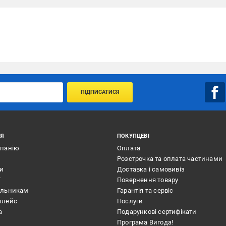
ПІДПИСАТИСЯ
ІЯ
ПОКУПЦЕВІ
мпанію
Оплата
Розстрочка та оплата частинами
ти
Доставка і самовивіз
ї
Повернення товару
альникам
Гарантія та сервіс
плейс
Послуги
а
Подарункові сертифікати
Програма Вигода!