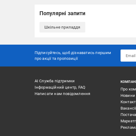
Популярні запити
Шкільне приладдя
Підписуйтесь, щоб дізнаватись першим
про акції та пропозиції
АІ Служба підтримки
КОМПАН
Інформаційний центр, FAQ
Про ко
Написати нам повідомлення
Новини
Контак
Вакансі
Постач
Маркет
Реклам