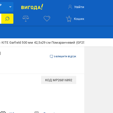
Р
Увійти
Кошик
л KITE Garfield 500 мм 42,5х29 см Помаранчевий (GF25-207)
й
залишити відгук
КОД
MP26816892