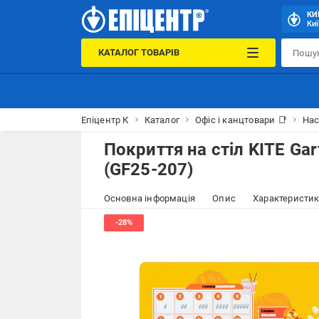
КИ
Киї
КАТАЛОГ ТОВАРІВ
Епіцентр К
Каталог
Офіс і канцтовари 📑
Нас
Покриття на стіл KITE Ga
(GF25-207)
Основна інформація
Опис
Характеристи