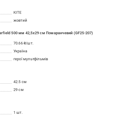
KITE
жовтий
arfield 500 мм 42,5х29 см Помаранчевий (GF25-207)
70.66 ₴/шт.
Україна
герої мультфільмів
42.5 см
29 см
1 шт.