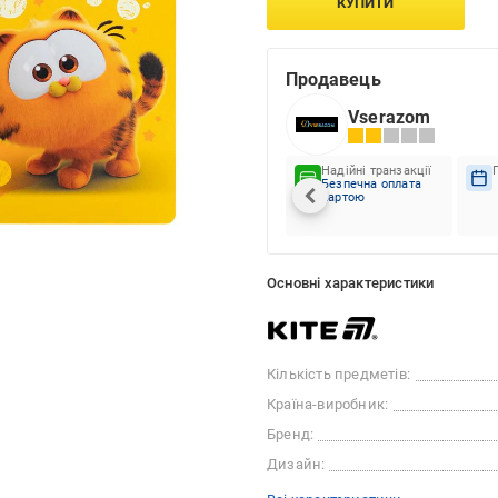
КУПИТИ
Продавець
Vserazom
Надійні транзакції
Безпечна оплата
картою
Основні характеристики
Кількість предметів:
Країна-виробник:
Бренд:
Дизайн: