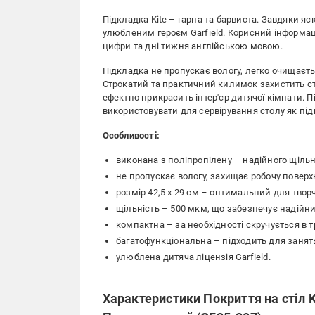
Підкладка Kite – гарна та барвиста. Завдяки я
улюбленим героєм Garfield. Корисний інформац
цифри та дні тижня англійською мовою.
Підкладка не пропускає вологу, легко очищаєтьс
Строкатий та практичний килимок захистить ст
ефектно прикрасить інтер'єр дитячої кімнати. 
використовувати для сервірування столу як під
Особливості:
виконана з поліпропілену – надійного щільн
не пропускає вологу, захищає робочу поверх
розмір 42,5 x 29 см – оптимальний для твор
щільність – 500 мкм, що забезпечує надійни
компактна – за необхідності скручується в т
багатофункціональна – підходить для занять
улюблена дитяча ліцензія Garfield.
Характеристики Покриття на стіл K