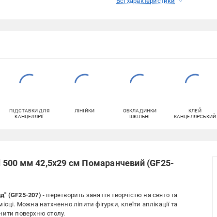
Всі характеристики
ПІДСТАВКИ ДЛЯ
ЛІНІЙКИ
ОБКЛАДИНКИ
КЛЕЙ
КАНЦЕЛЯРІЇ
ШКІЛЬНІ
КАНЦЕЛЯРСЬКИЙ
ld 500 мм 42,5х29 см Помаранчевий (GF25-
лд" (GF25-207)
- перетворить заняття творчістю на свято та
сці. Можна натхненно ліпити фігурки, клеїти аплікації та
нити поверхню столу.