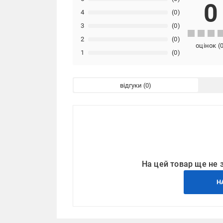
0
4
(0)
3
(0)
2
(0)
оцінок
(
1
(0)
відгуки
На цей товар ще не 
Н