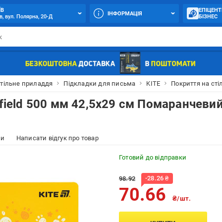
ЇВ
ЕПІЦЕНТ
ІНФОРМАЦІЯ
в, вул. Полярна, 20-Д
БІЗНЕС
тільне приладдя
Підкладки для письма
KITE
Покриття на сті
rfield 500 мм 42,5х29 см Помаранчеви
ки
Написати відгук про товар
Готовий до відправки
-
28.26
₴
98.92
70.66
₴/шт.