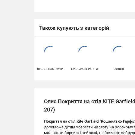
Також купують з категорій
ШКІЛЬНІ ЗОШИТИ
ПИСЬМОВІ РУЧКИ
ОЛІВЦІ
Опис Покриття на стіл KITE Garfie
207)
Покриття на стіл Kite Garfield "Кошенятко Гарфі
допоможе дітям зберегти чистоту на робочому мі
малювати барвисті пейзажі, не боячись забруд