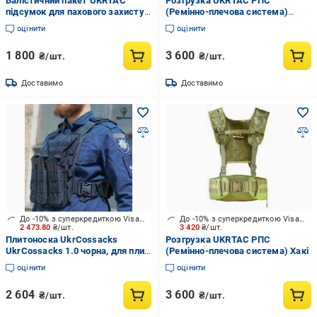
Балістичний пакет UKRTAC
Розгрузка UKRTAC РПС
підсумок для пахового захисту
(Ремінно-плечова система)
(Multicam)
Multicam
оцінити
оцінити
1 800
3 600
₴/шт.
₴/шт.
Доставимо
Доставимо
До -10% з суперкредиткою Visa Вигода
До -10% з суперкредиткою Visa Вигода
2 473.80
₴/шт.
3 420
₴/шт.
Плитоноска UkrCossacks
Розгрузка UKRTAC РПС
UkrCossacks 1.0 чорна, для плит
(Ремінно-плечова система) Хакі
30 х 25 cм
оцінити
оцінити
2 604
3 600
₴/шт.
₴/шт.