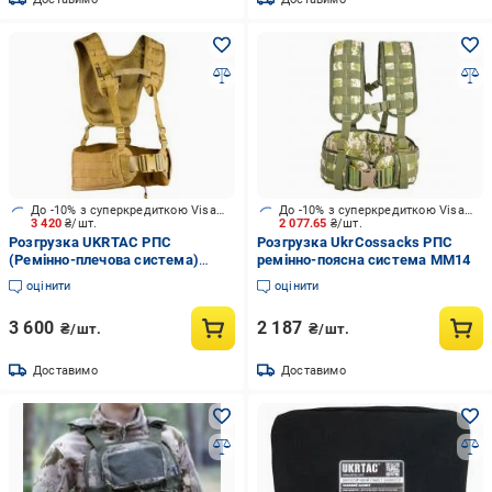
До -10% з суперкредиткою Visa Вигода
До -10% з суперкредиткою Visa Вигода
3 420
₴/шт.
2 077.65
₴/шт.
Розгрузка UKRTAC РПС
Розгрузка UkrCossacks РПС
(Ремінно-плечова система)
ремінно-поясна система ММ14
Койот
оцінити
оцінити
3 600
2 187
₴/шт.
₴/шт.
Доставимо
Доставимо