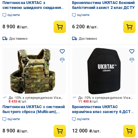
Плитоноска UKRTAC з
Бронепластина UKRTAC Боковий
системою швидкого скидання
балістичний захист 2 клас ДСТУ
(Coyote), тканина Cordura 500
оцінити
оцінити
8 900
6 200
₴/шт.
₴/шт.
Доставимо
Доставимо
До -10% з суперкредиткою Visa Вигода
До -10% з суперкредиткою Visa Вигода
8 455
₴/шт.
11 400
₴/шт.
Плитоноска UKRTAC с системой
Бронепластина UKRTAC
быстрого сброса (Multicam),
керамічна клас захисту 6 ДСТУ
ткань Cordura 500
(Strike Face) для плитоносок та
оцінити
оцінити
броніжилетів
8 900
12 000
₴/шт.
₴/шт.