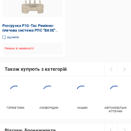
Розгрузка P1G-Tac Ремінно-
плечова система РПС "BASE"
([1174] Coyote Brown, єдиний)
оцінити
Немає в наявності
Також купують з категорій
ГЕРМЕТИКИ
СКОВОРІДКИ
ЧАШКИ
АВТОМОБІЛЬНІ
АПТЕЧКИ
Відгуки: Бронежилети