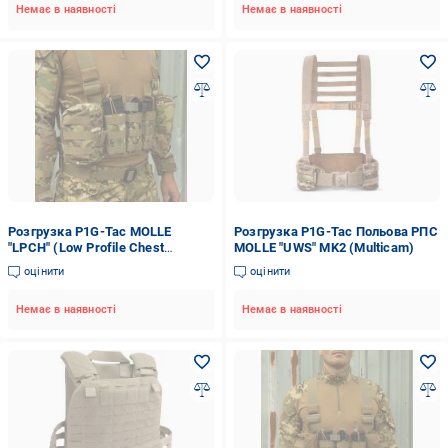
Немає в наявності
Немає в наявності
Розгрузка P1G-Tac MOLLE
Розгрузка P1G-Tac Польова РПС
"LPCH" (Low Profile Chest
MOLLE "UWS" MK2 (Multicam)
Harness) ([1250] MTP/MCU camo
оцінити
оцінити
Немає в наявності
Немає в наявності