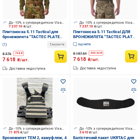
До -10% з суперкредиткою Visa Вигода
До -10% з суперкредиткою Visa Вигода
7 237.10
₴/шт.
7 237.10
₴/шт.
Плитоноска 5.11 Tactical для
Плитоноска 5.11 Tactical ДЛЯ
бронежилета "TACTEC PLATE
БРОНЕЖИЛЕТА "TACTEC PLATE
CARRIER", KANGAROO
CARRIER" dark navy
оцінити
1
5 варіантів
8 187.54
-
569.54
₴
8 376
-
758
₴
7 618
7 618
₴/шт.
₴/шт.
Доставка недоступна
Доставка недоступна
До -10% з суперкредиткою Visa Вигода
До -10% з суперкредиткою Visa Вигода
11 875
₴/шт.
3 610
₴/шт.
Бронежилет ТЕМ 2, камуфляж, 4
Балістичний пакет UKRTAC для