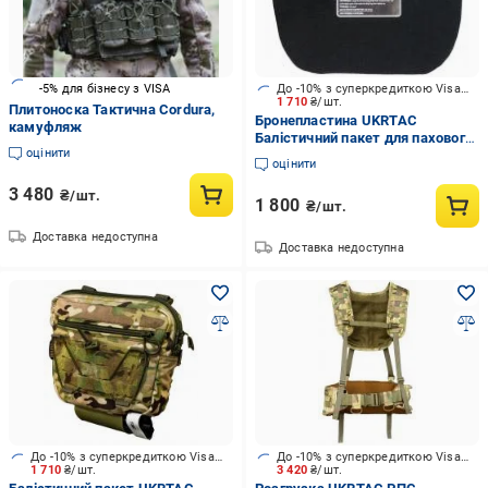
-5% для бізнесу з VISA
До -10% з суперкредиткою Visa Вигода
1 710
₴/шт.
Плитоноска Тактична Сordura,
Бронепластина UKRTAC
камуфляж
Балістичний пакет для пахового
оцінити
захисту, 1 клас ДСТУ
оцінити
3 480
₴/шт.
1 800
₴/шт.
Доставка недоступна
Доставка недоступна
До -10% з суперкредиткою Visa Вигода
До -10% з суперкредиткою Visa Вигода
1 710
₴/шт.
3 420
₴/шт.