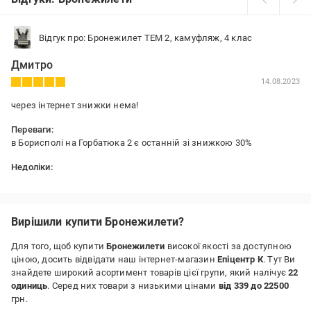
Відгук про: Бронежилет ТЕМ 2, камуфляж, 4 клас
Дмитро
14.08.2023
через інтернет знижки нема!
Переваги:
в Борисполі на Горбатюка 2 є останній зі знижкою 30%
Недоліки:
трохи надівані підкладка на плечі
Вирішили купити Бронежилети?
Для того, щоб купити
Бронежилети
високої якості за доступною
ціною, досить відвідати наш інтернет-магазин
Епіцентр К
. Тут Ви
знайдете широкий асортимент товарів цієї групи, який налічує
22
одиниць
. Серед них товари з низькими цінами
від 339 до 22500
грн.