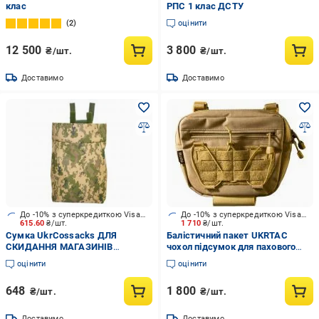
клас
РПС 1 клас ДСТУ
2
оцінити
12 500
3 800
₴/шт.
₴/шт.
Доставимо
Доставимо
До -10% з суперкредиткою Visa Вигода
До -10% з суперкредиткою Visa Вигода
615.60
₴/шт.
1 710
₴/шт.
Сумка UkrCossacks ДЛЯ
Балістичний пакет UKRTAC
СКИДАННЯ МАГАЗИНІВ
чохол підсумок для пахового
UKRCOSSACKS 1.0 ММ14
захисту (Coyote)
оцінити
оцінити
648
1 800
₴/шт.
₴/шт.
Доставимо
Доставимо