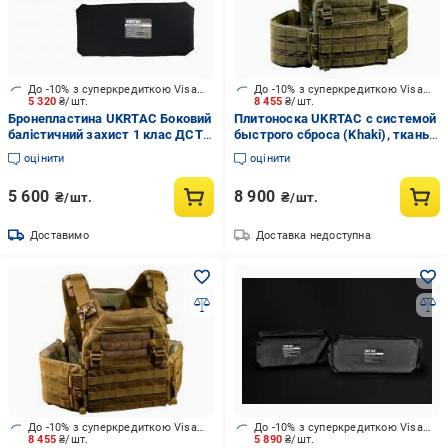
До -10% з суперкредиткою Visa Вигода
До -10% з суперкредиткою Visa Вигода
5 320
₴/шт.
8 455
₴/шт.
Бронепластина UKRTAC Боковий
Плитоноска UKRTAC с системой
балістичний захист 1 клас ДСТУ
быстрого сброса (Khaki), ткань
(2шт)
Cordura 500
оцінити
оцінити
5 600
8 900
₴/шт.
₴/шт.
Доставимо
Доставка недоступна
До -10% з суперкредиткою Visa Вигода
До -10% з суперкредиткою Visa Вигода
8 455
₴/шт.
5 890
₴/шт.