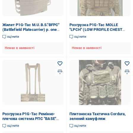
Жилет P1G-Tac M.U.B.S."BFPC"
Розгрузка P1G-Tac MOLLE
(Battlefield Platecarrier) р. one
"LPCH" (LOW PROFILE CHEST
size Coyote Brown UA281-50081-
HARNESS)
оцінити
оцінити
G6-CB
Немає в наявності
Немає в наявності
Розгрузка P1G-Tac Ремінно-
Плитоноска Тактична Cordura,
плечова система РПС "BASE"
зелений камуфляж
(Covert Transitional Camo )
оцінити
оцінити