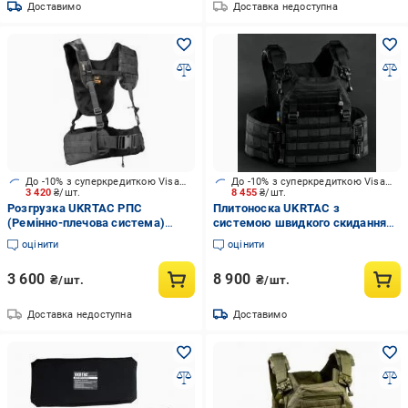
Доставимо
Доставка недоступна
До -10% з суперкредиткою Visa Вигода
До -10% з суперкредиткою Visa Вигода
3 420
₴/шт.
8 455
₴/шт.
Розгрузка UKRTAC РПС
Плитоноска UKRTAC з
(Ремінно-плечова система)
системою швидкого скидання
Black
(Black), тканина Cordura 500
оцінити
оцінити
3 600
8 900
₴/шт.
₴/шт.
Доставка недоступна
Доставимо