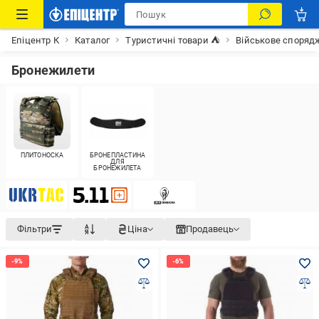
Епіцентр К
Каталог
Туристичні товари ⛺
Військове споряд
Бронежилети
ПЛИТОНОСКА
БРОНЕПЛАСТИНА
ДЛЯ
БРОНЕЖИЛЕТА
Фільтри
Ціна
Продавець