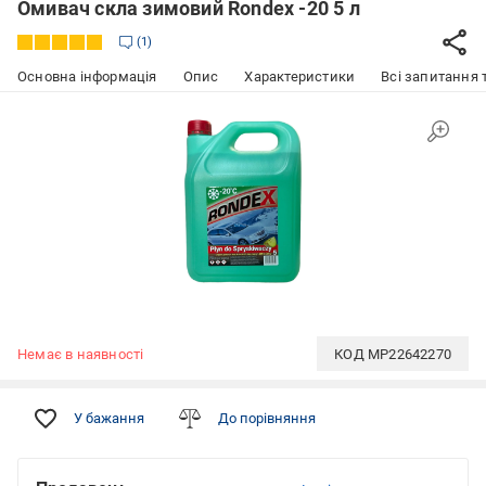
Омивач скла зимовий Rondex -20 5 л
1
Основна інформація
Опис
Характеристики
Всі запитання т
Немає в наявності
КОД
MP22642270
У бажання
До порівняння