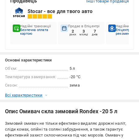
Продавець
Інші товари продавця
Stocar - все для твого авто
Надійні транзакції
Продає в Епіцентрі
Надійний пар
Безпечна оплата
Епіцентр
2
3
7
картою
рекомендує
роки
місяці
днів
Основні характеристики
Об'єм:
5 л
Температура замерзання:
-20 °С
Сезон:
зима
Всі характеристики
Опис Омивач скла зимовий Rondex -20 5 л
Зимовий омивач не тільки ефективно видаляє дорожні наліт,
сліди комах, олійні та соляні забруднення, а також гарантує
ефективний захист склоочисника під час морозів. Омивач у