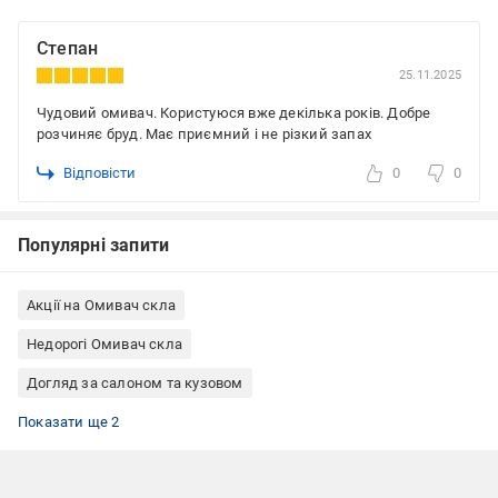
Степан
25.11.2025
Чудовий омивач. Користуюся вже декілька років. Добре
розчиняє бруд. Має приємний і не різкий запах
Відповісти
0
0
Популярні запити
Акції на Омивач скла
Недорогі Омивач скла
Догляд за салоном та кузовом
Склоомивач зимовий
Омивачі скла Дорожная карта
Показати ще 2