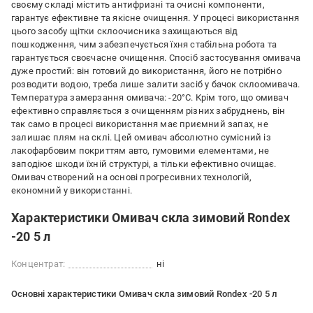
своєму складі містить антифризні та очисні компоненти,
гарантує ефективне та якісне очищення. У процесі використання
цього засобу щітки склоочисника захищаються від
пошкодження, чим забезпечується їхня стабільна робота та
гарантується своєчасне очищення. Спосіб застосування омивача
дуже простий: він готовий до використання, його не потрібно
розводити водою, треба лише залити засіб у бачок склоомивача.
Температура замерзання омивача: -20°C. Крім того, що омивач
ефективно справляється з очищенням різних забруднень, він
так само в процесі використання має приємний запах, не
залишає плям на склі. Цей омивач абсолютно сумісний із
лакофарбовим покриттям авто, гумовими елементами, не
заподіює шкоди їхній структурі, а тільки ефективно очищає.
Омивач створений на основі прогресивних технологій,
економний у використанні.
Характеристики Омивач скла зимовий Rondex
-20 5 л
Концентрат:
ні
Основні характеристики Омивач скла зимовий Rondex -20 5 л