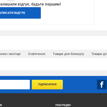
залишили відгук, будьте першим!
АПИСАТИ ВІДГУК
изм і мілітарі
Освітлення
Товари для блекауту
Товари д
ПІДПИСАТИСЯ
ІЯ
ПОКУПЦЕВІ