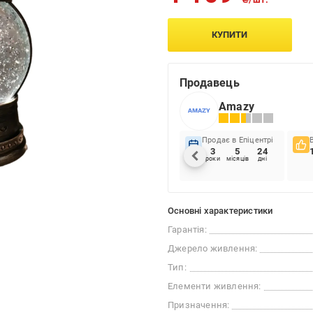
КУПИТИ
Продавець
Amazy
Продає в Епіцентрі
3
5
24
роки
місяців
дні
Основні характеристики
Гарантія:
Джерело живлення:
Тип:
Елементи живлення:
Призначення: