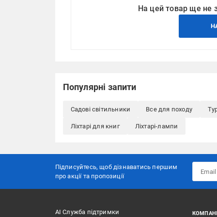
На цей товар ще не 
Н
Популярні запити
Садові світильники
Все для походу
Тур
Ліхтарі для книг
Ліхтарі-лампи
Підписуйтесь, щоб дізнаватись першим
про акції та пропозиції
АІ Служба підтримки
КОМПАН