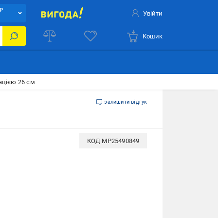
Р
Увійти
Кошик
ацією 26 см
залишити відгук
КОД
MP25490849