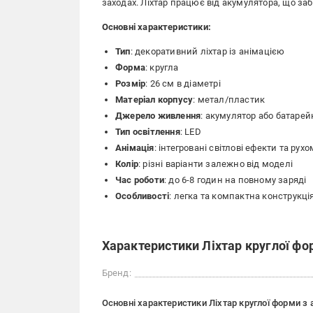
заходах. Ліхтар працює від акумулятора, що заб
Основні характеристики:
Тип
: декоративний ліхтар із анімацією
Форма
: кругла
Розмір
: 26 см в діаметрі
Матеріал корпусу
: метал/пластик
Джерело живлення
: акумулятор або батарей
Тип освітлення
: LED
Анімація
: інтегровані світлові ефекти та рух
Колір
: різні варіанти залежно від моделі
Час роботи
: до 6-8 годин на повному заряді
Особливості
: легка та компактна конструкці
Характеристики Ліхтар круглої фо
Бренд:
Основні характеристики Ліхтар круглої форми з