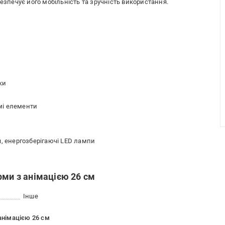
езпечує його мобільність та зручність використання.
ки
омі елементи
я, енергозберігаючі LED лампи
рми з анімацією 26 см
Інше
 анімацією 26 см