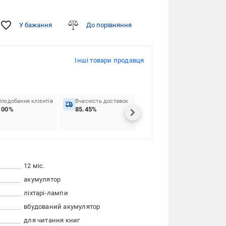
У бажання
До порівняння
Інші товари продавця
Вподобання клієнтів
Вчасність доставок
100%
85.45%
12 міс.
акумулятор
ліхтарі-лампи
вбудований акумулятор
для читання книг