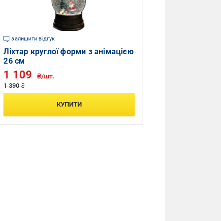
залишити відгук
Ліхтар круглої форми з анімацією
26 см
1 109
₴/шт.
1 390 ₴
КУПИТИ