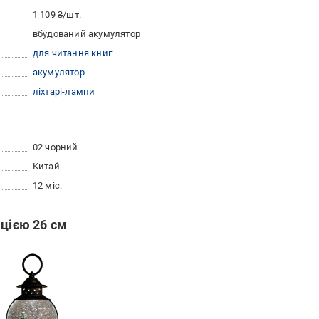
1 109 ₴/шт.
вбудований акумулятор
для читання книг
акумулятор
ліхтарі-лампи
02 чорний
Китай
12 міс.
ацією 26 см