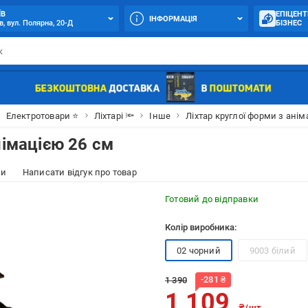
ЇВ
ЕПІЦЕНТ
ІНФОРМАЦІЯ
в, вул. Полярна, 20-Д
БІЗНЕС
Електротовари ⭐
Ліхтарі 🔦
Інше
Ліхтар круглої форми з анім
німацією 26 см
ки
Написати відгук про товар
Готовий до відправки
Колір виробника:
02 чорний
9003 білий
-
281
₴
1 390
1 109
₴/шт.