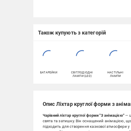
Також купують з категорій
БАТАРЕЙКИ
СВІТЛОДІОДНІ
НАСТІЛЬНІ
ЛАМПИ (LED)
ЛАМПИ
Опис Ліхтар круглої форми з аніма
Чарівний ліхтар круглої форми "З анімацією"
— ц
свята та затишку. Він оснащений анімацією, що 
підходить для створення казкової атмосфери у