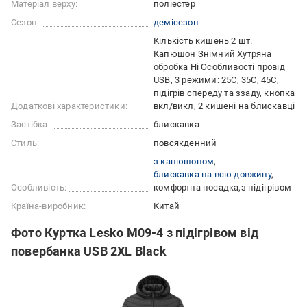
Матеріал верху:
поліестер
Сезон:
демісезон
Кількість кишень 2 шт.
Капюшон Знімний Хутряна
обробка Ні Особливості провід
USB, 3 режими: 25С, 35С, 45С,
підігрів спереду та ззаду, кнопка
Додаткові характеристики:
вкл/викл, 2 кишені на блискавці
Застібка:
блискавка
Стиль:
повсякденний
з капюшоном
блискавка на всю довжину
Особливість:
комфортна посадка
з підігрівом
Країна-виробник:
Китай
Фото Куртка Lesko M09-4 з підігрівом від
повербанка USB 2XL Black