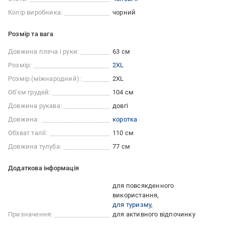
Колір виробника:
чорний
Розмір та вага
Довжина плеча і руки:
63 см
Розмір:
2XL
Розмір (міжнародний):
2XL
Об'єм грудей:
104 см
Довжина рукава:
довгі
Довжина:
коротка
Обхват талії:
110 см
Довжина тулуба:
77 см
Додаткова інформація
для повсякденного
використання
для туризму
Призначення:
для активного відпочинку