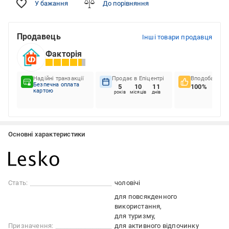
У бажання
До порівняння
Продавець
Інші товари продавця
Факторія
Надійні транзакції
Продає в Епіцентрі
Вподобання к
Безпечна оплата
5
10
11
100%
картою
років
місяців
днів
Основні характеристики
Стать:
чоловічі
для повсякденного
використання
для туризму
Призначення:
для активного відпочинку