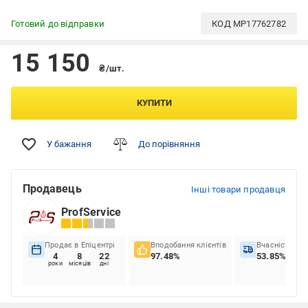
Готовий до відправки
КОД
MP17762782
15 150
₴/шт.
КУПИТИ
У бажання
До порівняння
Продавець
Інші товари продавця
ProfService
Продає в Епіцентрі
Вподобання клієнтів
Вчасність до
4
8
22
97.48%
53.85%
роки
місяців
дні