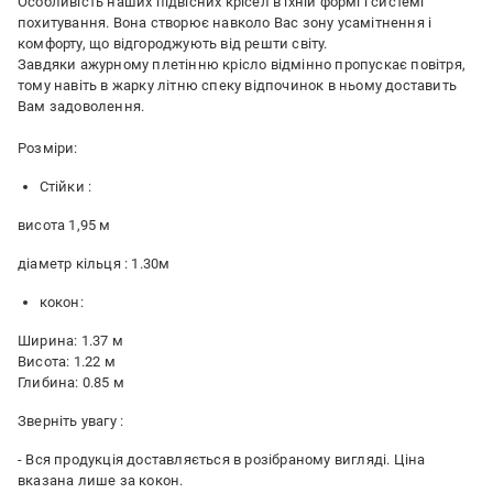
Особливість наших підвісних крісел в їхній формі і системі
похитування. Вона створює навколо Вас зону усамітнення і
комфорту, що відгороджують від решти світу.
Завдяки ажурному плетінню крісло відмінно пропускає повітря,
тому навіть в жарку літню спеку відпочинок в ньому доставить
Вам задоволення.
Розміри:
Стійки :
висота 1,95 м
діаметр кільця : 1.30м
кокон:
Ширина: 1.37 м
Висота: 1.22 м
Глибина: 0.85 м
Зверніть увагу :
- Вся продукція доставляється в розібраному вигляді. Ціна
вказана лише за кокон.