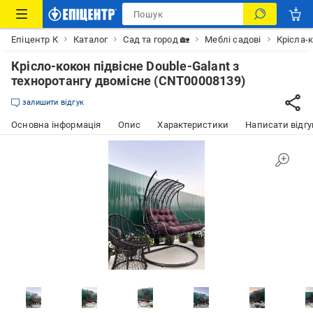
Епіцентр К
Каталог
Сад та город 🏡
Меблі садові
Крісла-
Крісло-кокон підвісне Double-Galant з
техноротангу двомісне (CNT00008139)
залишити відгук
Основна інформація
Опис
Характеристики
Написати відгу