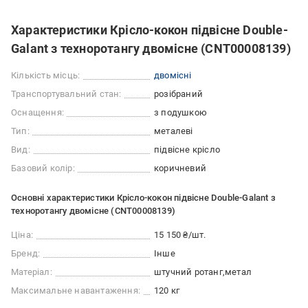
Характеристики Крісло-кокон підвісне Double-
Galant з техноротангу двомісне (CNT00008139)
Кількість місць:
двомісні
Транспортувальний стан:
розібраний
Оснащення:
з подушкою
Тип:
металеві
Вид:
підвісне крісло
Базовий колір:
коричневий
Основні характеристики Крісло-кокон підвісне Double-Galant з
техноротангу двомісне (CNT00008139)
Ціна:
15 150 ₴/шт.
Бренд:
Інше
Матеріал:
штучний ротанг
метал
Максимальне навантаження:
120 кг