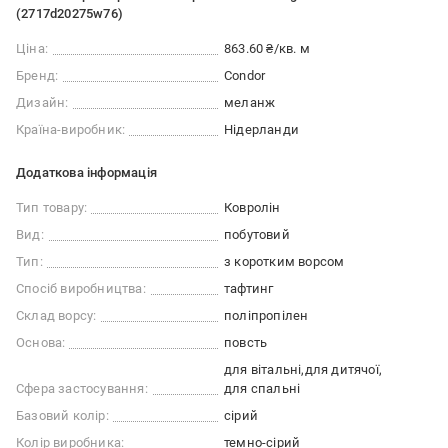
(2717d20275w76)
Ціна:
863.60 ₴/кв. м
Бренд:
Condor
Дизайн:
меланж
Країна-виробник:
Нідерланди
Додаткова інформація
Тип товару:
Ковролін
Вид:
побутовий
Тип:
з коротким ворсом
Спосіб виробництва:
тафтинг
Склад ворсу:
поліпропілен
Основа:
повсть
для вітальні
для дитячої
Сфера застосування:
для спальні
Базовий колір:
сірий
Колір виробника:
темно-сірий