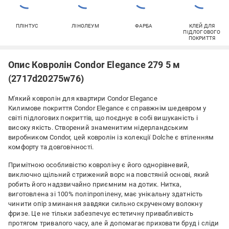
ПЛІНТУС
ЛІНОЛЕУМ
ФАРБА
КЛЕЙ ДЛЯ
ПІДЛОГОВОГО
ПОКРИТТЯ
Опис Ковролін Condor Elegance 279 5 м
(2717d20275w76)
М'який ковролін для квартири Condor Elegance
Килимове покриття Condor Elegance є справжнім шедевром у
світі підлогових покриттів, що поєднує в собі вишуканість і
високу якість. Створений знаменитим нідерландським
виробником Condor, цей ковролін із колекції Dolche є втіленням
комфорту та довговічності.
Примітною особливістю ковроліну є його однорівневий,
виключно щільний стрижений ворс на повстяній основі, який
робить його надзвичайно приємним на дотик. Нитка,
виготовлена зі 100% поліпропілену, має унікальну здатність
чинити опір зминання завдяки сильно скрученому волокну
фризе. Це не тільки забезпечує естетичну привабливість
протягом тривалого часу, але й допомагає приховати бруд і сліди