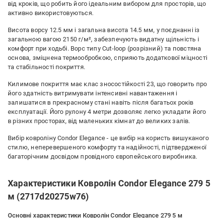
від кроків, що робить його ідеальним вибором для просторів, що
активно використовуються.
Висота ворсу 12.5 мм і загальна висота 14.5 мм, у поєднанні із
загальною вагою 2150 г/м², забезпечують видатну щільність і
комфорт при ходьбі. Ворс типу Cut-loop (розрізний) та повстяна
основа, зміцнена термообробкою, сприяють додаткової міцності
та стабільності покриття.
Килимове покриття має клас зносостійкості 23, що говорить про
його здатність витримувати інтенсивні навантаження і
залишатися в прекрасному стані навіть після багатьох років
експлуатації. Його рулону 4 метри дозволяє легко укладати його
в різних просторах, від маленьких кімнат до великих залів.
Вибір ковроліну Condor Elegance - це вибір на користь вишуканого
стилю, неперевершеного комфорту та надійності, підтвердженої
багаторічним досвідом провідного європейського виробника.
Характеристики Ковролін Condor Elegance 279 5
м (2717d20275w76)
Основні характеристики Ковролін Condor Elegance 279 5 м