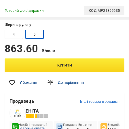
Готовий до відправки
КОД
MP21395635
Ширина рулону:
4
5
863.60
₴/кв. м
КУПИТИ
У бажання
До порівняння
Продавець
Інші товари продавця
ЕНІТА
Надійні транзакції
Продає в Епіцентрі
Вподобання к
Безпечна оплата