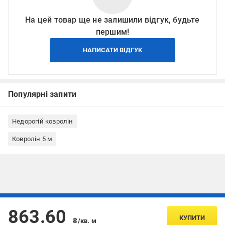
На цей товар ще не залишили відгук, будьте
першим!
НАПИСАТИ ВІДГУК
Популярні запити
Недорогій ковролін
Ковролін 5 м
Підписуйтесь, щоб дізнаватись першим про акції та пропозиції
863.60
КУПИТИ
₴/кв. м