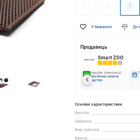
У бажання
До 
Продавець
Smart ZOO
Надійні транзакції
Безпечна оплата
картою
Основні характеристики
Висота:
Ширина:
Вид туалета:
Бренд: