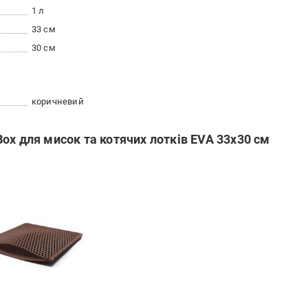
1 л
33 см
30 см
коричневий
ox для мисок та котячих лотків EVA 33x30 см