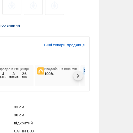
порівняння
Інші товари продавця
Продає в Епіцентрі
Вподобання клієнтів
Вчасність доставок
4
8
26
100%
86.89%
роки
місяців
днів
33 см
30 см
відкритий
CAT IN BOX