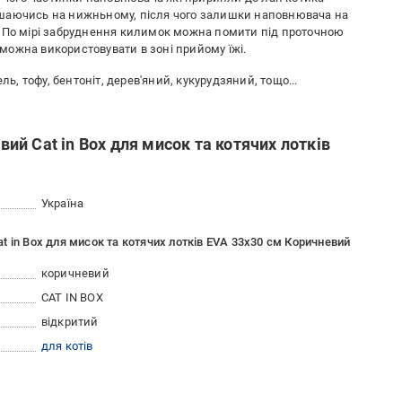
ишаючись на нижньному, після чого залишки наповнювача на
. По мірі забруднення килимок можна помити під проточною
ожна використовувати в зоні прийому їжі.
ль, тофу, бентоніт, дерев'яний, кукурудзяний, тощо...
й Cat in Box для мисок та котячих лотків
Україна
 in Box для мисок та котячих лотків EVA 33x30 см Коричневий
коричневий
CAT IN BOX
відкритий
для котів