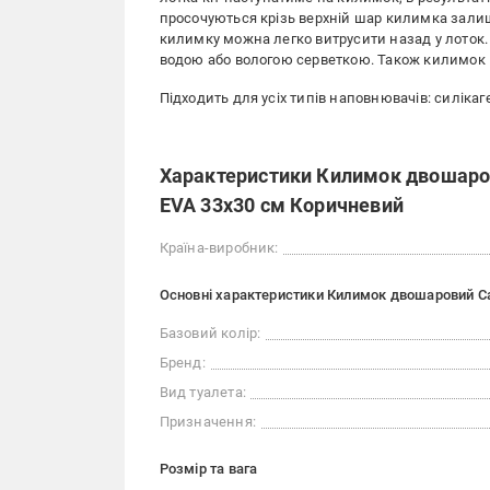
просочуються крізь верхній шар килимка зал
килимку можна легко витрусити назад у лоток
водою або вологою серветкою. Також килимок м
Підходить для усіх типів наповнювачів: силікаге
Характеристики Килимок двошарови
EVA 33x30 см Коричневий
Країна-виробник:
Основні характеристики Килимок двошаровий Cat
Базовий колір:
Бренд:
Вид туалета:
Призначення:
Розмір та вага