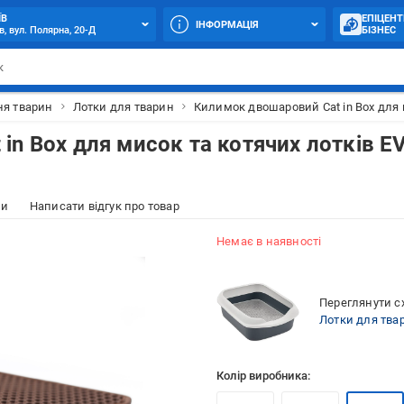
ЇВ
ЕПІЦЕНТ
ІНФОРМАЦІЯ
в, вул. Полярна, 20-Д
БІЗНЕС
я тварин
Лотки для тварин
Килимок двошаровий Cat in Box для 
in Box для мисок та котячих лотків E
ки
Написати відгук про товар
Немає в наявності
Переглянути сх
Лотки для тва
Колір виробника: