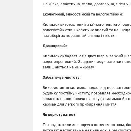
Це м'яка, еластична, тепла, довговічна, гігієні
Екологічний, зносостійкий та вологостійкий:
Килимок виготовлений з м'якого, теплого і одн
вологостійкістю. Екологічно чистий та не шкідл
час зберігає первинний вигляд і якість.
Двошаровий:
Килимок складається з двох шарів, верхній шар
водонепронекний. Завдяки чому часточки напов
залишаються на нижньому.
Забезпечує чистоту:
Використання килимка надає ряд переваг госпо
будинку постійну чистоту, позбавляє необхідност
кількість наповнювача в лотку (з килимка його
карман для легкого прибирання і миття.
Як
користуватись:
Покладіть килимок поруч з котячим лотком, баж
лотка кіт наступатиме на килимок, в результат