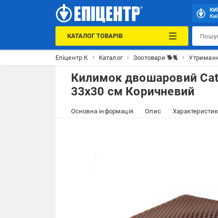
КИ
Киї
КАТАЛОГ ТОВАРІВ
Епіцентр К
Каталог
Зоотовари 🐕🐈
Утриманн
Килимок двошаровий Cat 
33x30 см Коричневий
Основна інформація
Опис
Характеристи