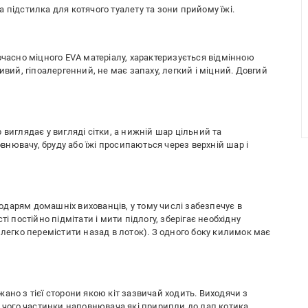
чна підстилка для котячого туалету та зони прийому їжі.
очасно міцного EVA матеріалу, характеризується відмінною
ивий, гіпоалергенний, не має запаху, легкий і міцний. Довгий
 виглядає у вигляді сітки, а нижній шар цільний та
нювачу, бруду або їжі просипаються через верхній шар і
дарям домашніх вихованців, у тому числі забезпечує в
і постійно підмітати і мити підлогу, зберігає необхідну
 легко перемістити назад в лоток). З одного боку килимок має
ано з тієї сторони якою кіт зазвичай ходить. Виходячи з
і чого частинки наповнювача які пририпли до лап котика