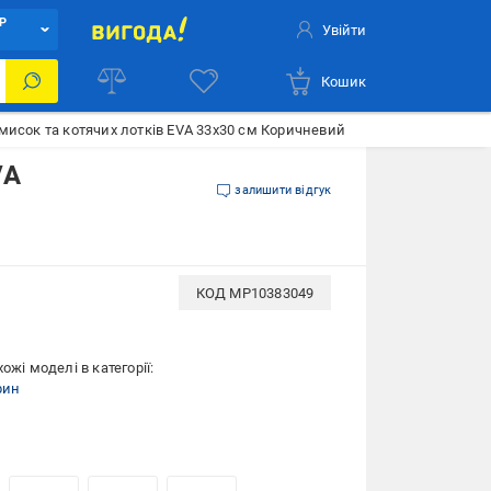
Р
Увійти
Кошик
мисок та котячих лотків EVA 33x30 см Коричневий
VA
залишити відгук
КОД
MP10383049
ожі моделі в категорії:
рин