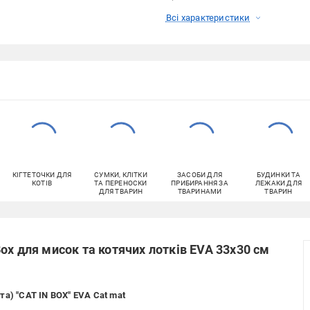
Всі характеристики
КІГТЕТОЧКИ ДЛЯ
СУМКИ, КЛІТКИ
ЗАСОБИ ДЛЯ
БУДИНКИ ТА
КОТІВ
ТА ПЕРЕНОСКИ
ПРИБИРАННЯ ЗА
ЛЕЖАКИ ДЛЯ
ДЛЯ ТВАРИН
ТВАРИНАМИ
ТВАРИН
ox для мисок та котячих лотків EVA 33x30 см
а) "CAT IN BOX" EVA Cat mat