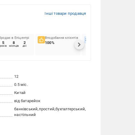
Інші товари продавця
Продає в Епіцентрі
Вподобання клієнтів
Вчасність доставок
5
8
2
100%
92.99%
років
місяців
дні
12
0.5 міс.
Китай
від батарейок
банківський
простий
бухгалтерський
настільний