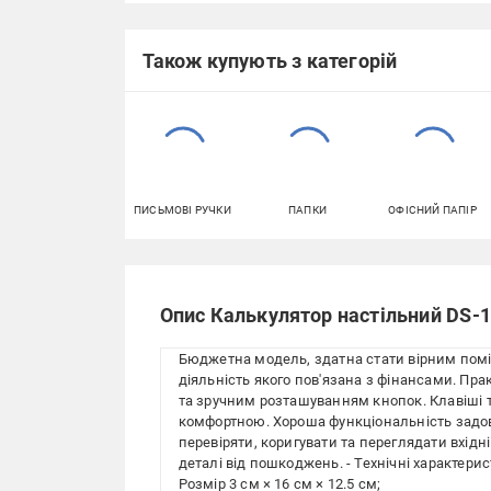
Також купують з категорій
ПИСЬМОВІ РУЧКИ
ПАПКИ
ОФІСНИЙ ПАПІР
Опис Калькулятор настільний DS-1
Бюджетна модель, здатна стати вірним поміч
діяльність якого пов'язана з фінансами. Пр
та зручним розташуванням кнопок. Клавіші 
комфортною. Хороша функціональність задо
перевіряти, коригувати та переглядати вхідн
деталі від пошкоджень. - Технічні характерис
Розмір 3 см × 16 см × 12.5 см;