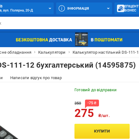
ЇВ
ЕПІЦЕНТ
ІНФОРМАЦІЯ
в, вул. Полярна, 20-Д
БІЗНЕС
сне обладнання
Калькулятори
Калькулятор настільний DS-111-1
DS-111-12 бухгалтерський (14595875)
ки
Написати відгук про товар
Готовий до відправки
-
75
₴
350
275
₴/шт.
КУПИТИ