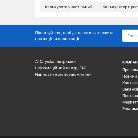
Калькулятор настільний
Калькулятор прос
Підписуйтесь, щоб дізнаватись першим
про акції та пропозиції
АІ Служба підтримки
КОМПАН
Інформаційний центр, FAQ
Про ко
Написати нам повідомлення
Новини
Контак
Вакансі
Постач
Маркет
Реклам