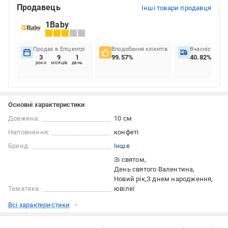
Продавець
Інші товари продавця
1Baby
Продає в Епіцентрі
Вподобання клієнтів
Вчасність до
3
9
1
99.57%
40.82%
роки
місяців
день
Основні характеристики
Довжина:
10 см
Наповнення:
конфеті
Бренд:
Інше
Зі святом
День святого Валентина
Новий рік
З днем народження
Тематика:
ювілеї
Всі характеристики