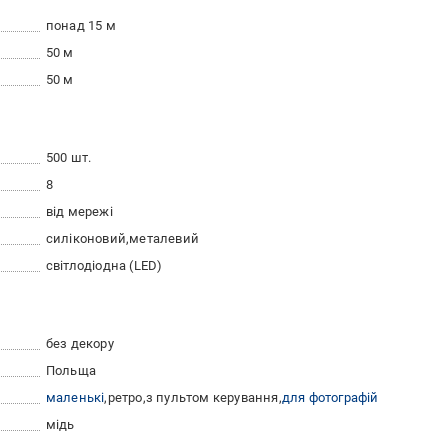
понад 15 м
50 м
50 м
500 шт.
8
від мережі
силіконовий
металевий
світлодіодна (LED)
без декору
Польща
маленькі
ретро
з пультом керування
для фотографій
мідь