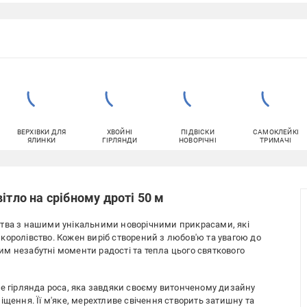
ВЕРХІВКИ ДЛЯ
ХВОЙНІ
ПІДВІСКИ
САМОКЛЕЙКІ
ЯЛИНКИ
ГІРЛЯНДИ
НОВОРІЧНІ
ТРИМАЧІ
ітло на срібному дроті 50 м
цтва з нашими унікальними новорічними прикрасами, які
королівство. Кожен виріб створений з любов'ю та увагою до
м незабутні моменти радості та тепла цього святкового
не гірлянда роса, яка завдяки своєму витонченому дизайну
іщення. Її м'яке, мерехтливе свічення створить затишну та