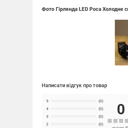
Фото Гірлянда LED Роса Холодне св
Написати відгук про товар
5
(0)
0
4
(0)
3
(0)
2
(0)
оцінок
(