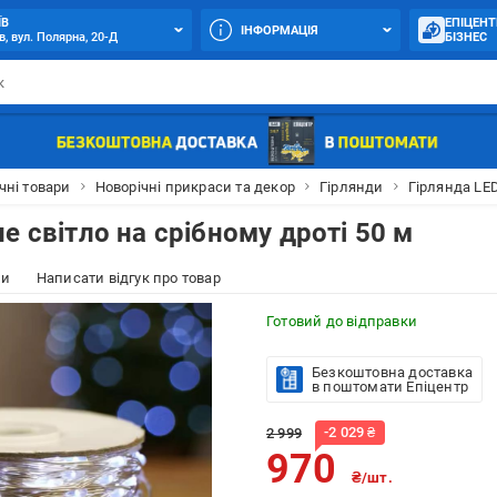
ЇВ
ЕПІЦЕНТ
ІНФОРМАЦІЯ
в, вул. Полярна, 20-Д
БІЗНЕС
чні товари
Новорічні прикраси та декор
Гірлянди
Гірлянда LED
е світло на срібному дроті 50 м
ки
Написати відгук про товар
Готовий до відправки
Безкоштовна доставка
в поштомати Епіцентр
-
2 029
₴
2 999
970
₴/шт.