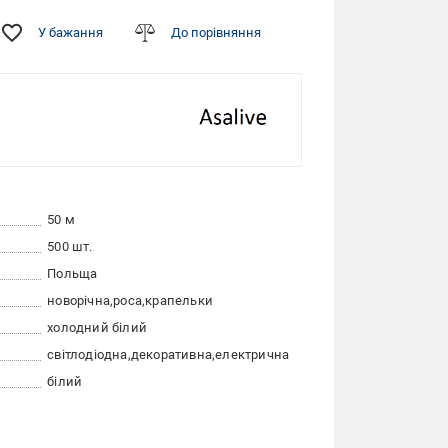
У бажання
До порівняння
50 м
500 шт.
Польща
новорічна
роса
крапельки
холодний білий
світлодіодна
декоративна
електрична
білий