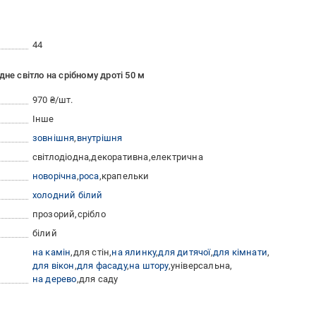
44
не світло на срібному дроті 50 м
970 ₴/шт.
Інше
зовнішня
внутрішня
світлодіодна
декоративна
електрична
новорічна
роса
крапельки
холодний білий
прозорий
срібло
білий
на камін
для стін
на ялинку
для дитячої
для кімнати
для вікон
для фасаду
на штору
універсальна
на дерево
для саду