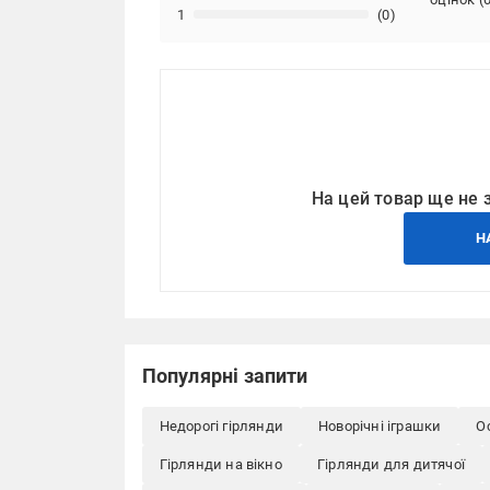
1
(0)
На цей товар ще не 
Н
Популярні запити
Недорогі гірлянди
Новорічні іграшки
О
Гірлянди на вікно
Гірлянди для дитячої