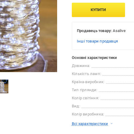
КУПИТИ
Продавець товару:
Asalive
Інші товари продавця
Основні характеристики
Довжина:
Кількість ламп:
Країна-виробник:
Тип гірлянди:
Колір світіння:
Вид:
Колір виробника:
Всі характеристики