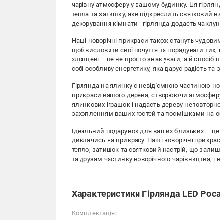
чарівну атмосферу у вашому будинку. Ця гірля
тепла та затишку, яке підкреслить святковий на
декорування кімнати - гірлянда додасть чаклун
Наші новорічні прикраси також стануть чудови
щоб висловити свої почуття та порадувати тих, к
хлопцеві – це не просто знак уваги, а й спосіб
собі особливу енергетику, яка дарує радість та з
Гірлянда на ялинку є невід'ємною частиною н
прикраси вашого дерева, створюючи атмосферу с
ялинкових іграшок і надасть дереву неповтор
захопленням ваших гостей та посмішками на о
Ідеальний подарунок для ваших близьких – це не
дивлячись на прикрасу. Наші новорічні прикра
тепло, затишок та святковий настрій, що зали
та друзям частинку новорічного чарівництва, і
Характеристики Гірлянда LED Роса 
Комплектація: