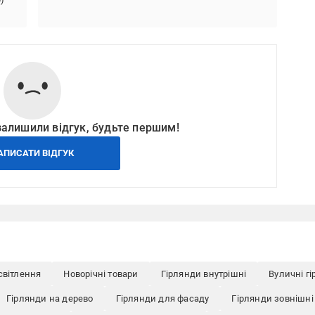
залишили відгук, будьте першим!
АПИСАТИ ВІДГУК
світлення
Новорічні товари
Гірлянди внутрішні
Вуличні гі
Гірлянди на дерево
Гірлянди для фасаду
Гірлянди зовнішні