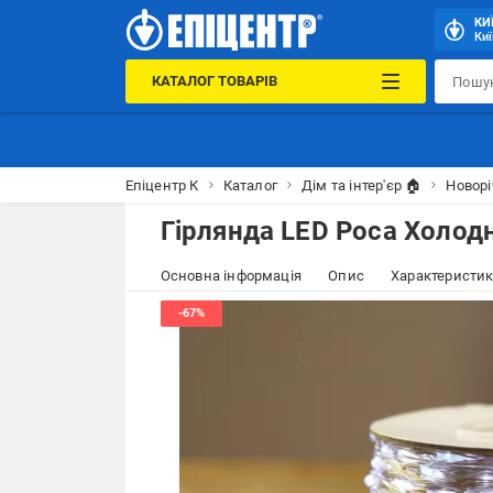
КИ
Киї
КАТАЛОГ ТОВАРІВ
Епіцентр К
Каталог
Дім та інтер'єр 🏠
Новорі
Гірлянда LED Роса Холодн
Основна інформація
Опис
Характеристи