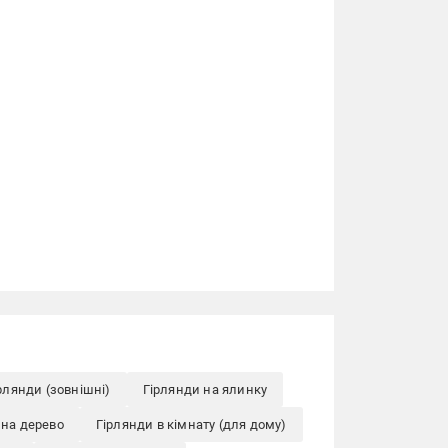
рлянди (зовнішні)
Гірлянди на ялинку
 на дерево
Гірлянди в кімнату (для дому)