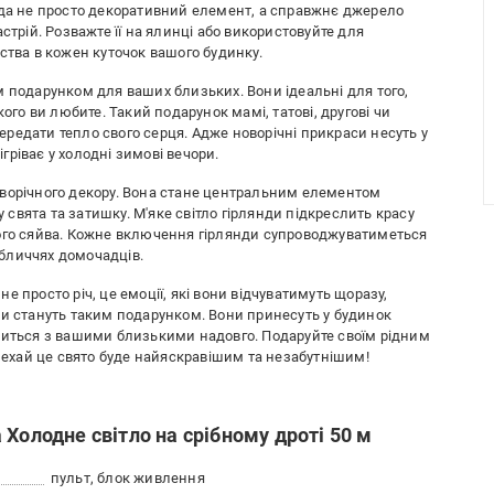
нда не просто декоративний елемент, а справжнє джерело
стрій. Розважте її на ялинці або використовуйте для
ства в кожен куточок вашого будинку.
м подарунком для ваших близьких. Вони ідеальні для того,
ого ви любите. Такий подарунок мамі, татові, другові чи
 передати тепло свого серця. Адже новорічні прикраси несуть у
ігріває у холодні зимові вечори.
оворічного декору. Вона стане центральним елементом
вята та затишку. М'яке світло гірлянди підкреслить красу
ного сяйва. Кожне включення гірлянди супроводжуватиметься
бличчях домочадців.
 просто річ, це емоції, які вони відчуватимуть щоразу,
си стануть таким подарунком. Вони принесуть у будинок
шиться з вашими близькими надовго. Подаруйте своїм рідним
 нехай це свято буде найяскравішим та незабутнішим!
Холодне світло на срібному дроті 50 м
пульт, блок живлення