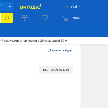
Р
Увійти
Кошик
 Роса Холодне світло на срібному дроті 50 м
залишити відгук
КОД
MP26404216