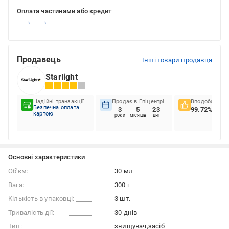
Оплата частинами або кредит
Продавець
Інші товари продавця
Starlight
Надійні транзакції
Продає в Епіцентрі
Вподобання к
Безпечна оплата
3
5
23
99.72%
картою
роки
місяців
дні
Основні характеристики
Об'єм:
30 мл
Вага:
300 г
Кількість в упаковці:
3 шт.
Тривалість дії:
30 днів
Тип:
знищувач
засіб