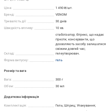
Ціна:
1 490 ₴/шт.
Бренд:
VENOM
Тривалість дії:
30 днів
Швидкість впливу:
10 хв.
стабілізатор; бітрекс, що надає
гіркоти; консерванти, що
дозволяють засобу залишатися
свіжим довгий час;
Склад:
гелеутворювач.
Форма випуску:
гель
Розмір та вага
Вага:
300 г
Об'єм:
30 мл
Додаткова інформація
Комплектація:
Гель; Шприц; Упакування;