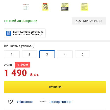
Готовий до відправки
КОД
MP10444388
Безкоштовна доставка
в поштомати Епіцентр
Кількість в упаковці:
1
2
3
4
5
-
1 490
₴
2 980
1 490
₴/шт.
КУПИТИ
У бажання
До порівняння