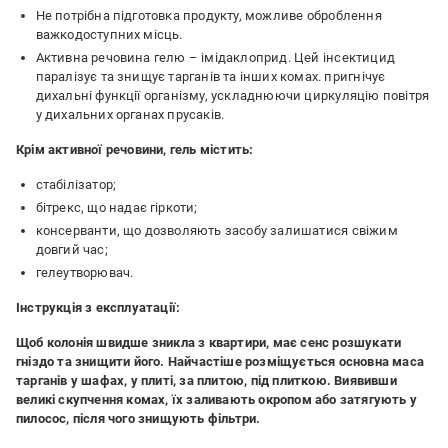
Не потрібна підготовка продукту, можливе оброблення
важкодоступних місць.
Активна речовина гелю – імідаклоприд. Цей інсектицид
паралізує та знищує тарганів та інших комах. пригнічує
дихальні функції організму, ускладнюючи циркуляцію повітря
у дихальних органах прусаків.
Крім активної речовини, гель містить:
стабілізатор;
бітрекс, що надає гіркоти;
консерванти, що дозволяють засобу залишатися свіжим
довгий час;
гелеутворювач.
Інструкція з експлуатації:
Щоб колонія швидше зникла з квартири, має сенс розшукати
гніздо та знищити його. Найчастіше розміщується основна маса
тарганів у шафах, у плиті, за плитою, під плиткою. Виявивши
великі скупчення комах, їх заливають окропом або затягують у
пилосос, після чого знищують фільтри.