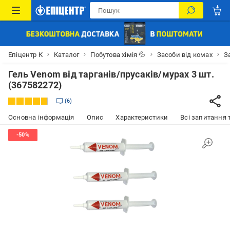
Епіцентр К
Каталог
Побутова хімія 💦
Засоби від комах
З
Гель Venom від тарганів/прусаків/мурах 3 шт.
(367582272)
6
Основна інформація
Опис
Характеристики
Всі запитання т