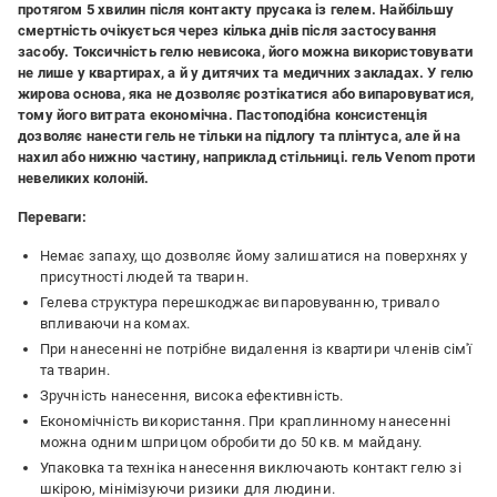
протягом 5 хвилин після контакту прусака із гелем. Найбільшу
смертність очікується через кілька днів після застосування
засобу. Токсичність гелю невисока, його можна використовувати
не лише у квартирах, а й у дитячих та медичних закладах. У гелю
жирова основа, яка не дозволяє розтікатися або випаровуватися,
тому його витрата економічна. Пастоподібна консистенція
дозволяє нанести гель не тільки на підлогу та плінтуса, але й на
нахил або нижню частину, наприклад стільниці. гель Venom проти
невеликих колоній.
Переваги:
Немає запаху, що дозволяє йому залишатися на поверхнях у
присутності людей та тварин.
Гелева структура перешкоджає випаровуванню, тривало
впливаючи на комах.
При нанесенні не потрібне видалення із квартири членів сім'ї
та тварин.
Зручність нанесення, висока ефективність.
Економічність використання. При краплинному нанесенні
можна одним шприцом обробити до 50 кв. м майдану.
Упаковка та техніка нанесення виключають контакт гелю зі
шкірою, мінімізуючи ризики для людини.