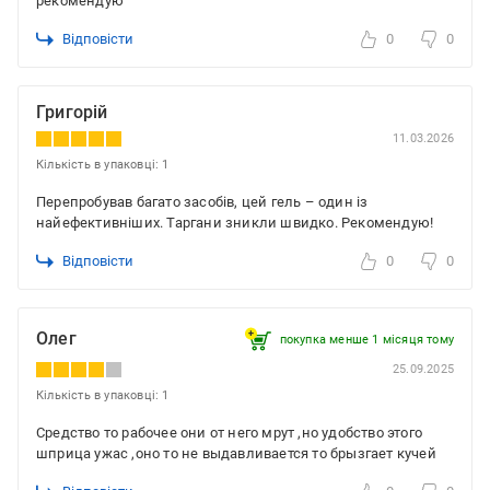
рекомендую
Відповісти
0
0
Григорій
11.03.2026
Кількість в упаковці: 1
Перепробував багато засобів, цей гель – один із
найефективніших. Таргани зникли швидко. Рекомендую!
Відповісти
0
0
Олег
покупка менше 1 місяця томy
25.09.2025
Кількість в упаковці: 1
Средство то рабочее они от него мрут ,но удобство этого
шприца ужас ,оно то не выдавливается то брызгает кучей