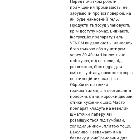
Перед початком роботи
приміщення промивають, не
забуваючи про всі поверхні, на
які буде нанесений гель.
Продукти та посуд упаковують,
крім доступу комах. Вивчають
інструкцію препарату. Гель
VENOM видавлюють і наносять
його точково або пунктиром
через 30-40 см. Наносять на
плінтусах, під ванною, під
раковиною, біля відра для
сміття і унітазу, навколо отворів
вентиляційних шахт і т. п.
Обробити не тільки
горизонтальні, а й вертикальні
поверхні: стіни, коробки дверей,
стінки кухонних шаф. Часто
препарат кладуть на невеликі
шматочки паперу, які
розміщуються під тумбами,
холодильником, плитою тощо.
Важливо! Незважаючи на
безпеку діючої речовини для