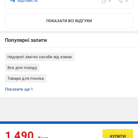
Відповісти
0
0
ПОКАЗАТИ ВСІ ВІДГУКИ
Популярні запити
Недорогі хімічні засоби від комах
Все для походу
Товари для пікніка
Гель від тарганів
Показати ще 1
Підписуйтесь, щоб дізнаватись першим про акції та пропозиції
1 490
КУПИТИ