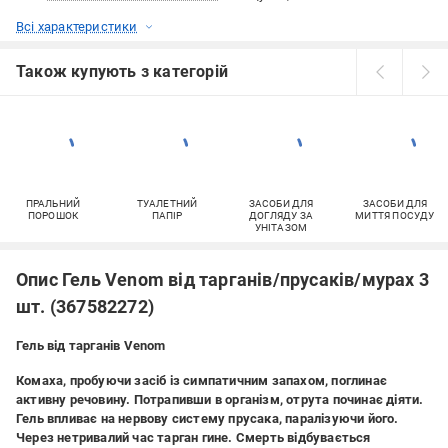
Всі характеристики
Також купують з категорій
ПРАЛЬНИЙ
ТУАЛЕТНИЙ
ЗАСОБИ ДЛЯ
ЗАСОБИ ДЛЯ
ПОРОШОК
ПАПІР
ДОГЛЯДУ ЗА
МИТТЯ ПОСУДУ
УНІТАЗОМ
Опис Гель Venom від тарганів/прусаків/мурах 3
шт. (367582272)
Гель від тарганів Venom
Комаха, пробуючи засіб із симпатичним запахом, поглинає
активну речовину. Потрапивши в організм, отрута починає діяти.
Гель впливає на нервову систему прусака, паралізуючи його.
Через нетривалий час тарган гине. Смерть відбувається