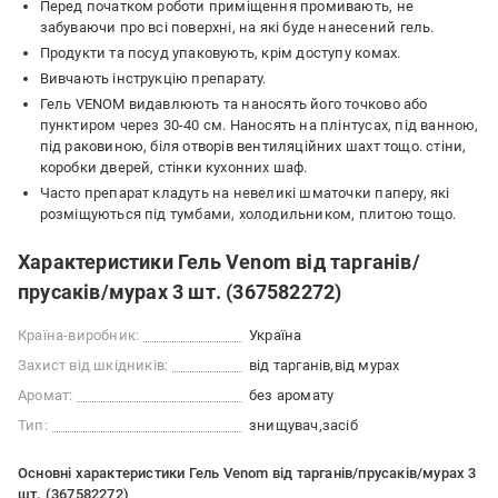
Перед початком роботи приміщення промивають, не
забуваючи про всі поверхні, на які буде нанесений гель.
Продукти та посуд упаковують, крім доступу комах.
Вивчають інструкцію препарату.
Гель VENOM видавлюють та наносять його точково або
пунктиром через 30-40 см. Наносять на плінтусах, під ванною,
під раковиною, біля отворів вентиляційних шахт тощо. стіни,
коробки дверей, стінки кухонних шаф.
Часто препарат кладуть на невеликі шматочки паперу, які
розміщуються під тумбами, холодильником, плитою тощо.
Характеристики Гель Venom від тарганів/
прусаків/мурах 3 шт. (367582272)
Країна-виробник:
Україна
Захист від шкідників:
від тарганів
від мурах
Аромат:
без аромату
Тип:
знищувач
засіб
Основні характеристики Гель Venom від тарганів/прусаків/мурах 3
шт. (367582272)