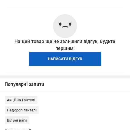
На цей товар ще не залишили відгук, будьте
першим!
НАПИСАТИ ВІДГУК
Популярні запити
Акції на Гантелі
Недорогі гантелі
Вільні ваги
Подарунки чоловікам на Новий рік
Обладнання для кросфіту
Все для йоги
Фітнес і тренування
Гантелі набірні
Гантелі для фітнесу
Гантелі професійні
Чорні гантелі