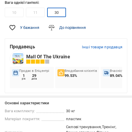
Вага однієї гантелі:
10
11
30
У бажання
До порівняння
Продавець
Інші товари продавця
Mall Of The Ukraine
Продає в Епіцентрі
Вподобання клієнтів
Вчасність до
1
29
99.53%
89.04%
рік
днів
Основні характеристики
Вага комплекту:
30 кг
Матеріал покриття:
пластик
Силові тренування
Тренінг