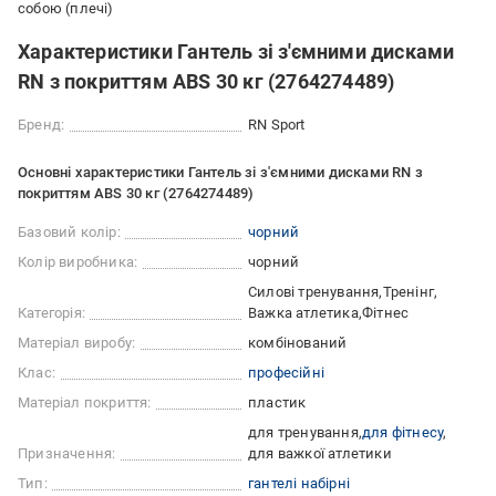
собою (плечі)
Характеристики Гантель зі з'ємними дисками
RN з покриттям ABS 30 кг (2764274489)
Бренд:
RN Sport
Основні характеристики Гантель зі з'ємними дисками RN з
покриттям ABS 30 кг (2764274489)
Базовий колір:
чорний
Колір виробника:
чорний
Силові тренування
Тренінг
Категорія:
Важка атлетика
Фітнес
Матеріал виробу:
комбінований
Клас:
професійні
Матеріал покриття:
пластик
для тренування
для фітнесу
Призначення:
для важкої атлетики
Тип:
гантелі набірні