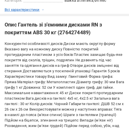
Категорія:
Важка атлетика
Фітнес
Всі характеристики
Опис Гантель зі з'ємними дисками RN з
покриттям ABS 30 кг (2764274489)
Конкурентні особливості дисків Диски мають округлу форму
Вказано вагу на кожному диску Повністю покритий
протиударним пластиком з усіх боків Пластик захищає будь-яке
покриття від сколів, тріщин, подряпин Не дзвенять під час
заняття та одягання дисків на гриф Отвори дисків зміцнені від
стирання Доставляються у посиленій упаковці Гарантія 5 років
Характеристики товару Вид замку: Гвинтовий Форма грифа:
Пряма Матеріал грифу: Металопластик Діаметр грифу: 30 мм Вага
грифу 1 кг Довжина: 52 см У комплекті один гриф, дві гайки.
Максимальне навантаження: 45 кг Диски покриті протиударним
пластиком Вага дисків на гантелі: 4х5 кг, 4х2.5 кг Загальна вага
гантелі : 30 кг Колір дисків: Чорний Габарити гантелі: ДШВ 52 см х
26 см х 26 см Використовувати можна у наступних вправах: Тяга
в нахилі до пояса (м'язи спини) Шраги з гантелями (трапеції)
Підйом на біцепси, згинання на трицепс Випади (м'язи ніг)
Розведення, жим (м'язи грудей) Підйом перед собою, убік, над