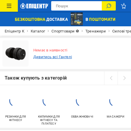
Епіцентр К
Каталог
Спорттовари ⚽
Тренажери
Силові т
Немає в наявності
Дивитись всі Гантелі
Також купують з категорій
РЕЗИНКИ ДЛЯ
КИЛИМКИ ДЛЯ
ОБВАЖНЮВАЧІ
МАСАЖЕРИ
ФІТНЕСУ
ФІТНЕСУ ТА
ПІЛАТЕСУ