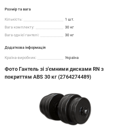
Розмір та вага
Кількість:
1 шт.
Вага комплекту:
30 кг
Вага однієї гантелі:
30 кг
Додаткова інформація
Країна-виробник:
Україна
Фото Гантель зі з'ємними дисками RN з
покриттям ABS 30 кг (2764274489)