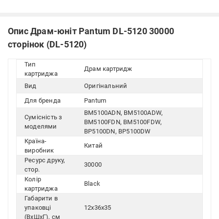
Опис Драм-юніт Pantum DL-5120 30000
сторінок (DL-5120)
Тип
Драм картридж
картриджа
Вид
Оригінальний
Для бренда
Pantum
BM5100ADN, BM5100ADW,
Сумісність з
BM5100FDN, BM5100FDW,
моделями
BP5100DN, BP5100DW
Країна-
Китай
виробник
Ресурс друку,
30000
стор.
Колір
Black
картриджа
Габарити в
упаковці
12x36x35
(ВхШхГ), см