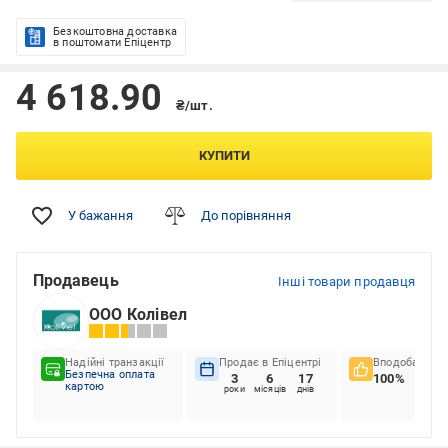
Безкоштовна доставка
в поштомати Епіцентр
4 618.90
₴/шт.
КУПИТИ
У бажання
До порівняння
Продавець
Інші товари продавця
ООО Колівел
Надійні транзакції
Продає в Епіцентрі
Вподобання к
Безпечна оплата
3
6
17
100%
картою
роки
місяців
днів