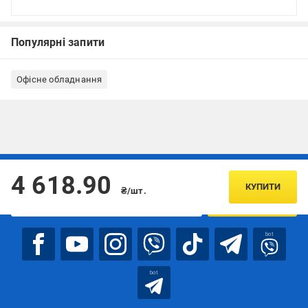
Популярні запити
Офісне обладнання
Підписуйтесь, щоб дізнаватись першим про акції та пропозиції
4 618.90
КУПИТИ
₴/шт.
ПІДПИСАТИСЯ
bot
bot