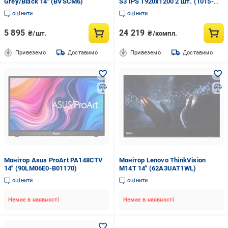
Grey/Black 14" (BVSCM6)
S3 IPS 1920x1200 2 шт. (1015-
090-00)
оцінити
оцінити
5 895
24 219
₴/шт.
₴/компл.
Привеземо
Доставимо
Привеземо
Доставимо
Монітор Asus ProArt PA148CTV
Монітор Lenovo ThinkVision
14" (90LM06E0-B01170)
M14T 14" (62A3UAT1WL)
оцінити
оцінити
Немає в наявності
Немає в наявності