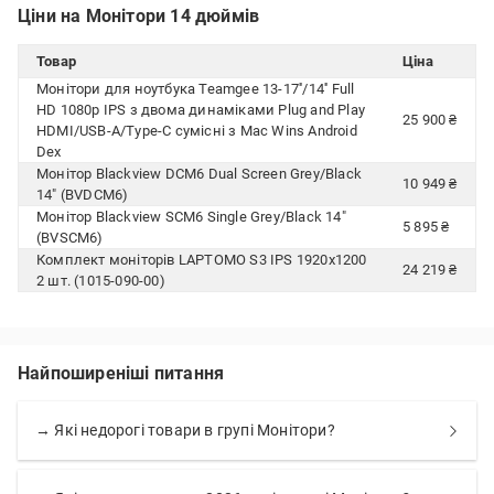
Ціни на Монітори 14 дюймів
Товар
Ціна
Монітори для ноутбука Teamgee 13-17''/14'' Full
HD 1080p IPS з двома динаміками Plug and Play
25 900 ₴
HDMI/USB-A/Type-C сумісні з Mac Wins Android
Dex
Монітор Blackview DCM6 Dual Screen Grey/Black
10 949 ₴
14" (BVDCM6)
Монітор Blackview SCM6 Single Grey/Black 14"
5 895 ₴
(BVSCM6)
Комплект моніторів LAPTOMO S3 IPS 1920x1200
24 219 ₴
2 шт. (1015-090-00)
Найпоширеніші питання
→ Які недорогі товари в групі Монітори?