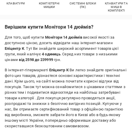
КЛАВІАТУРИ
КОМП'ЮТЕРНІ
СИСТЕМНІ БЛОКИ
КЛАВІАТУРИ ТА
МИШКИ
(ПК)
МИШІ В
КОМПЛЕКТІ
Вирішили купити Монітори 14 дюймів?
Для того, щоб купити
Монітори 14 дюймів
високої якості за
доступною ціною, досить відвідати наш інтернет-магазин
Епіцентр К
. Тут Ви знайдете широкий асортимент товарів цієї
групи, який налічує
4 одиниць
. Серед них товари з низькими
цінами
від 2598 до 239999
грн.
В інтернет-гіпермаркеті
Епіцентр К
Ви легко знайдете оригінальні
фото цих товарів, дізнаєтеся основні характеристики і технічні
дані. Крім цього, на сайті можна почитати корисні відгуки від
покупців. Також тут можна ознайомитися з цікавими статтями з
різних тем і подивитися відеоогляди на найбільш затребувані
товари категорії
. Для покупця регулярно проводяться акції,
розпродажі та знижки з безліччю вигідних позицій. Купуючи у
нас, Ви отримаєте сертифікований товар з офіційною гарантією
від виробника, зможете забрати його в Києві або в будь-якому
іншому місті України, попередньо оформивши доставку або
скориставшися безкоштовним самовивозом.