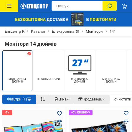
Епіцентр К
Каталог
Електроніка 🔌
Монітори
14"
Монітори 14 дюймів
МОНІТОРИ 14
ІГРОВІ МОНІТОРИ
МОНІТОРИ 27
МОНІТОРИ 24
ДЮЙМІВ
ДЮЙМІВ
ДЮЙМИ
Фільтри (1)
Ціна
Продавець
очистити 