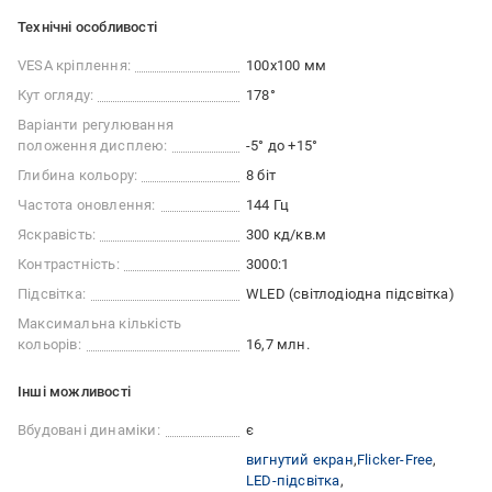
Технічні особливості
VESA кріплення:
100x100 мм
Кут огляду:
178°
Варіанти регулювання
положення дисплею:
-5° до +15°
Глибина кольору:
8 біт
Частота оновлення:
144 Гц
Яскравість:
300 кд/кв.м
Контрастність:
3000:1
Підсвітка:
WLED (світлодіодна підсвітка)
Максимальна кількість
кольорів:
16,7 млн.
Iншi можливостi
Вбудовані динаміки:
є
вигнутий екран
Flicker-Free
LED-підсвітка