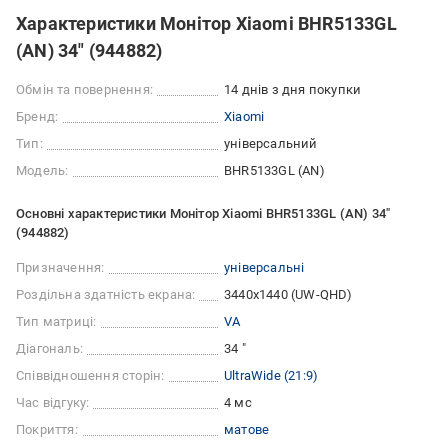
Характеристики Монітор Xiaomi BHR5133GL
(AN) 34" (944882)
Обмін та повернення:
14 днів з дня покупки
Бренд:
Xiaomi
Тип:
універсальний
Модель:
BHR5133GL (AN)
Основні характеристики Монітор Xiaomi BHR5133GL (AN) 34"
(944882)
Призначення:
універсальні
Роздільна здатність екрана:
3440x1440 (UW-QHD)
Тип матриці:
VA
Діагональ:
34 "
Співвідношення сторін:
UltraWide (21:9)
Час відгуку:
4 мс
Покриття:
матове