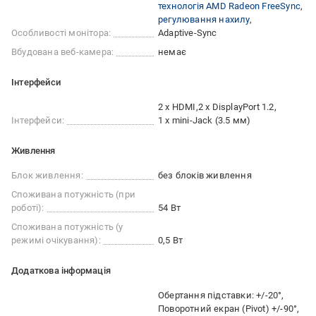
технологія AMD Radeon FreeSync
регулювання нахилу
Особливості монітора:
Adaptive-Sync
Вбудована веб-камера:
немає
Інтерфейси
2 x HDMI
2 x DisplayPort 1.2
Інтерфейси:
1 x mini-Jack (3.5 мм)
Живлення
Блок живлення:
без блоків живлення
Споживана потужність (при
роботі):
54 Вт
Споживана потужність (у
режимі очікування):
0,5 Вт
Додаткова інформація
Обертання підставки: +/-20°
Поворотний екран (Pivot) +/-90°