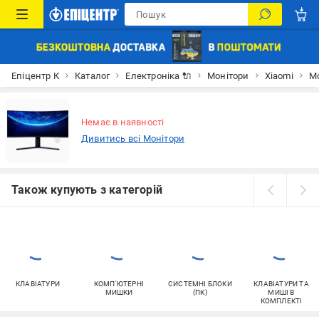
Епіцентр К
Каталог
Електроніка 🔌
Монітори
Xiaomi
Мо
Немає в наявності
Дивитись всі Монітори
Також купують з категорій
КЛАВІАТУРИ
КОМП'ЮТЕРНІ
СИСТЕМНІ БЛОКИ
КЛАВІАТУРИ ТА
МИШКИ
(ПК)
МИШІ В
КОМПЛЕКТІ