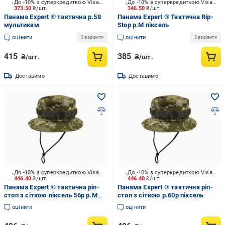
До -10% з суперкредиткою Visa Вигода
До -10% з суперкредиткою Visa Вигода
373.50
₴/шт.
346.50
₴/шт.
Панама Expert ® тактична р.58
Панама Expert ® Тактична Rip-
мультикам
Stop р.М піксель
оцінити
оцінити
3 варіанти
3 варіанти
415
385
₴/шт.
₴/шт.
Доставимо
Доставимо
До -10% з суперкредиткою Visa Вигода
До -10% з суперкредиткою Visa Вигода
446.40
₴/шт.
446.40
₴/шт.
Панама Expert ® тактична ріп-
Панама Expert ® тактична ріп-
стоп з сіткою піксель 56р р.M
стоп з сіткою р.60р піксель
піксель
оцінити
оцінити