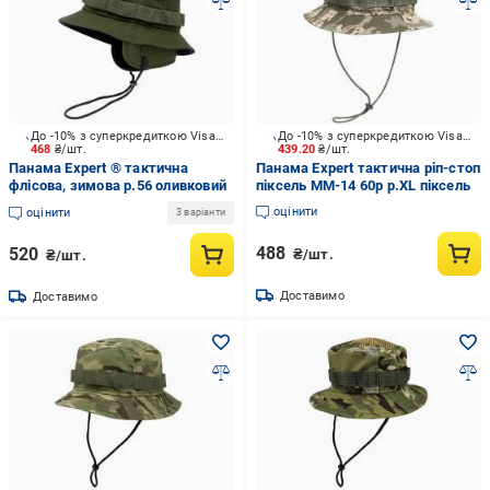
До -10% з суперкредиткою Visa Вигода
До -10% з суперкредиткою Visa Вигода
468
₴/шт.
439.20
₴/шт.
Панама Expert ® тактична
Панама Expert тактична ріп-стоп
флісова, зимова р.56 оливковий
піксель ММ-14 60р р.XL піксель
оцінити
оцінити
3 варіанти
488
520
₴/шт.
₴/шт.
Доставимо
Доставимо