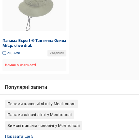
Панама Expert ® Тактична Олива
M/Lр. olive drab
оцінити
2 варіанти
Немає в наявності
Популярні запити
Панами чоловічі літні у Мелітополі
Панами жіночі літні у Мелітополі
Зимові панами чоловічі у Мелітополі
Панами чорні чоловічі у Мелітополі
Панами зимові жіночі у Мелітополі
Панами теплі жіночі у Мелітополі
Шапки-панами зимові у Мелітополі
Панами чорні жіночі у Мелітополі
Показати ще 5