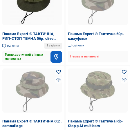
Панама Expert ® ТАКТИЧНА,
Панама Expert ® Тактична 60р.
РИП-СТОП ТЕМНА 56р. olive
камуфляж
drab
оцінити
оцінити
3 варіанти
Товар доступний в інших
Немає в наявності
магазинах
Панама Expert ® ТАКТИЧНА 60р.
Панама Expert ® Тактична Rip-
camouflage
Stop р.М multicam