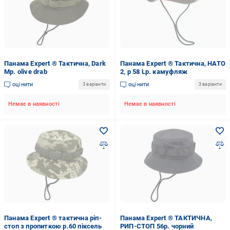
Панама Expert ® Тактична, Dark
Панама Expert ® Тактична, НАТО
Мр. olive drab
2, р 58 Lр. камуфляж
оцінити
оцінити
3 варіанти
3 варіанти
Немає в наявності
Немає в наявності
Панама Expert ® тактична ріп-
Панама Expert ® ТАКТИЧНА,
стоп з пропиткою р.60 піксель
РИП-СТОП 56р. чорний