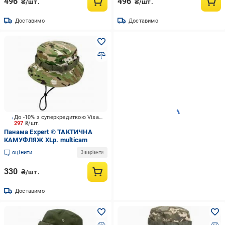
496
496
₴/шт.
₴/шт.
Доставимо
Доставимо
До -10% з суперкредиткою Visa Вигода
297
₴/шт.
Панама Expert ® ТАКТИЧНА
КАМУФЛЯЖ XLр. multicam
оцінити
3 варіанти
330
₴/шт.
Доставимо