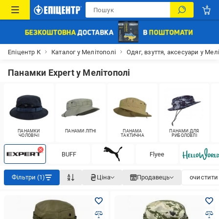
Епіцентр К
Каталог у Мелітополі
Одяг, взуття, аксесуари у Мел
Панамки Expert у Мелітополі
ПАНАМКИ
ПАНАМИ ЛІТНІ
ПАНАМА
ПАНАМИ ДЛЯ
ЧОЛОВІЧІ
ТАКТИЧНА
РИБОЛОВЛІ
BUFF
Flyee
Фільтри (1)
Ціна
Продавець
очистити 