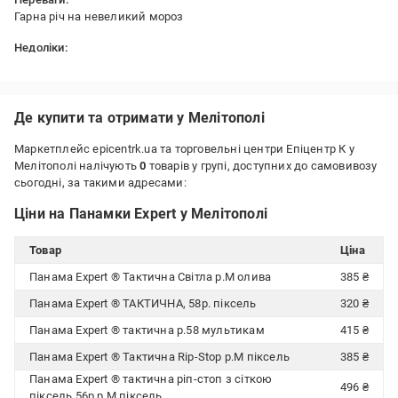
Гарна річ на невеликий мороз
Недоліки:
Нема
Де купити та отримати у Мелітополі
Маркетплейс epicentrk.ua та торговельні центри Епіцентр К у
Мелітополі налічують
0
товарів у групі, доступних до самовивозу
сьогодні, за такими адресами:
Ціни на Панамки Expert у Мелітополі
Товар
Ціна
Панама Expert ® Тактична Світла р.М олива
385 ₴
Панама Expert ® ТАКТИЧНА, 58р. піксель
320 ₴
Панама Expert ® тактична р.58 мультикам
415 ₴
Панама Expert ® Тактична Rip-Stop р.М піксель
385 ₴
Панама Expert ® тактична ріп-стоп з сіткою
496 ₴
піксель 56р р.M піксель