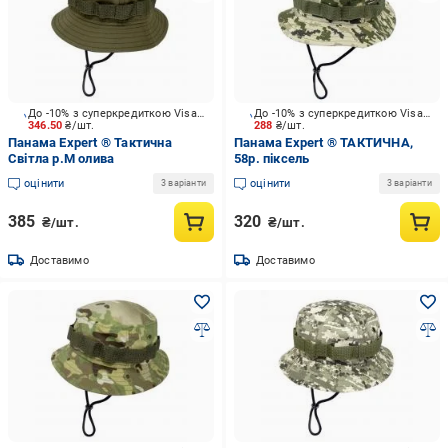
До -10% з суперкредиткою Visa Вигода
До -10% з суперкредиткою Visa Вигода
346.50
₴/шт.
288
₴/шт.
Панама Expert ® Тактична
Панама Expert ® ТАКТИЧНА,
Світла р.М олива
58р. піксель
оцінити
оцінити
3 варіанти
3 варіанти
385
320
₴/шт.
₴/шт.
Доставимо
Доставимо