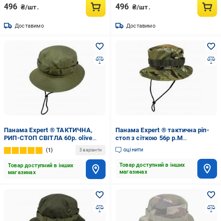
496
496
₴/шт.
₴/шт.
Доставимо
Доставимо
Панама Expert ® ТАКТИЧНА,
Панама Expert ® тактична ріп-
РИП-СТОП CВІТЛА 60р. olive
стоп з сіткою 56р р.М
drab
мультикам
оцінити
1
3 варіанти
Товар доступний в інших
Товар доступний в інших
магазинах
магазинах