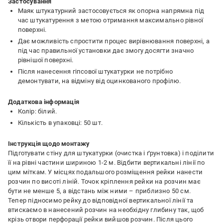
Застосування
Маяк штукатурний застосовується як опорна напрямна під
час штукатурення з метою отримання максимально рівної
поверхні.
Дає можливість спростити процес вирівнювання поверхні, а
під час правильної установки дає змогу досягти значно
рівнішої поверхні.
Після нанесення гіпсової штукатурки не потрібно
демонтувати, на відміну від оцинкованого профілю.
Додаткова інформація
Колір: білий.
Кількість в упаковці: 50 шт.
Інструкція щодо монтажу
Підготувати стіну для штукатурки (очистка і ґрунтовка) і поділити
її на рівні частини шириною 1-2 м. Відбити вертикальні лінії по
цим міткам. У місцях подальшого розміщення рейки нанести
розчин по висоті ліній. Точок кріплення рейки на розчин має
бути не менше 5, а відстань між ними – приблизно 50 см.
Тепер підносимо рейку до відповідної вертикальної лінії та
втискаємо в нанесений розчин на необхідну глибину так, щоб
крізь отвори перфорації рейки вийшов розчин. Після цього