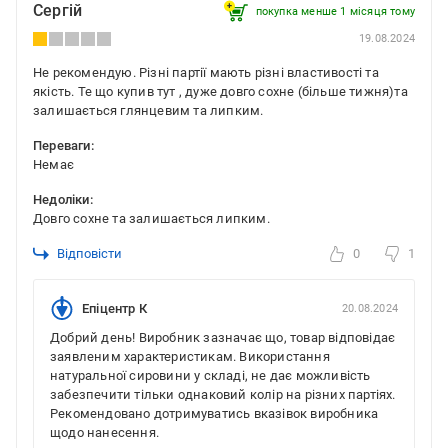
Сергій
покупка менше 1 місяця томy
19.08.2024
Не рекомендую. Різні партії мають різні властивості та
якість. Те що купив тут , дуже довго сохне (більше тижня)та
залишається глянцевим та липким.
Переваги:
Немає
Недоліки:
Довго сохне та залишається липким.
Відповісти
0
1
Епіцентр К
20.08.2024
Добрий день! Виробник зазначає що, товар відповідає
заявленим характеристикам. Використання
натуральної сировини у складі, не дає можливість
забезпечити тільки однаковий колір на різних партіях.
Рекомендовано дотримуватись вказівок виробника
щодо нанесення.