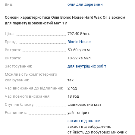
Вид:
олія для деревини
Основні характеристики Олія Bionic House Hard Wax Oil з воском
для паркету шовковистий мат 1 л
Ціна:
797.40 ₴/шт.
Бренд:
Bionic House
Витрата:
50-60 г/кв.м
Витрата:
18-22 кв.м/л.
Застосування:
для внутрішніх робіт
Можливість комп'ютерного
колірування:
так
Час висихання до відлипання:
2 год
Час повного висихання:
18 год
Ступінь блиску:
шовковистий мат
Розчинник:
уайт-спірит
захист від вологи
захист від забруднень
стійкість до побутових миючих