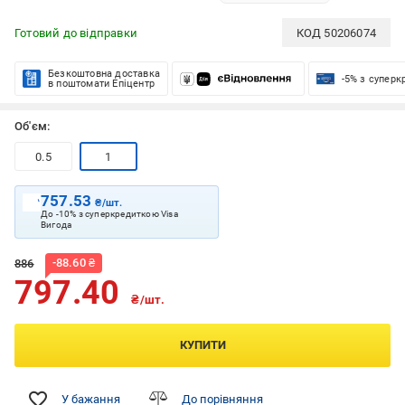
Готовий до відправки
КОД
50206074
Безкоштовна доставка
-5% з супер
в поштомати Епіцентр
Об'єм:
0.5
1
757.53
₴/шт.
До -10% з суперкредиткою Visa
Вигода
-
88.60
₴
886
797.40
₴/шт.
КУПИТИ
У бажання
До порівняння