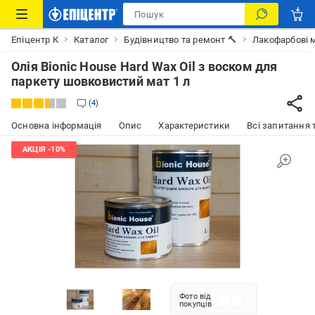
Епіцентр К
Каталог
Будівництво та ремонт 🔨
Лакофарбові м
Олія Bionic House Hard Wax Oil з воском для
паркету шовковистий мат 1 л
4
Основна інформація
Опис
Характеристики
Всі запитання т
Фото від
покупців