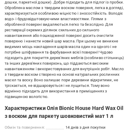
дошки, паркетної дошки). Добре підходить для підлог із пробки.
Оброблена маслом з твердим воском поверхня, легка в догляді,
характеризується особливою міцністю і зносостійкість. Володіє
водо- і брудовідштовхуючими властивостями. Плями з
обробленої поверхні видаляються легко та безслідно. Для
реставрації окремих ділянок схильних до сильного
навантаження або пошкодженої поверхні досить очистити
поверхню і нанести новий шар масла. При цьому не виникне
видимих ​​місць накладення шарів масла один на одного і не
потрібне шліфування та фарбування всієї поверхні! Чудово
підходить для покриття дерев'яних меблів (особливо стільниць)
та інших дерев'яних поверхонь, що піддаються високим
навантаженням і використовуваних для внутрішніх робіт. Масло
з твердим воском створено на основі натуральних рослинних
масел та воску. Воно залишає пори деревини відкритими, не
тріскається, не відшаровується і не лущиться. Тому воно
відмінно підходить для використання в приміщеннях з
підвищеною вологістю.
Характеристики Олія Bionic House Hard Wax Oil
з воском для паркету шовковистий мат 1 л
Обмін та повернення:
14 днів з дня покупки