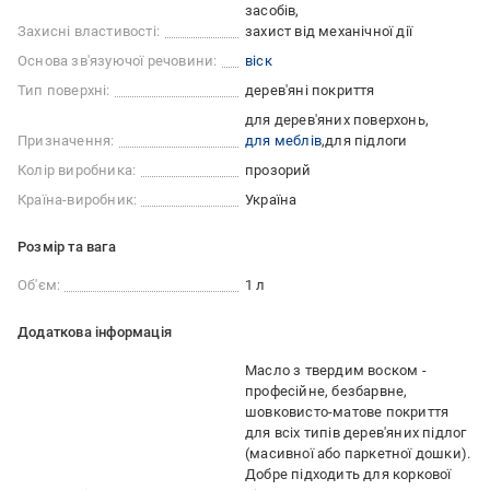
засобів
Захисні властивості:
захист від механічної дії
Основа зв'язуючої речовини:
віск
Тип поверхні:
дерев'яні покриття
для дерев'яних поверхонь
Призначення:
для меблів
для підлоги
Колір виробника:
прозорий
Країна-виробник:
Україна
Розмір та вага
Об'єм:
1 л
Додаткова інформація
Масло з твердим воском -
професійне, безбарвне,
шовковисто-матове покриття
для всіх типів дерев'яних підлог
(масивної або паркетної дошки).
Добре підходить для коркової