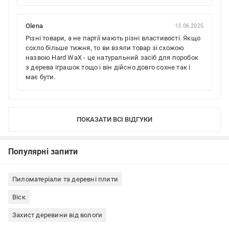
Olena
13.06.2025
Різні товари, а не партії мають різні властивості. Якщо
сохло більше тижня, то ви взяли товар зі схожою
назвою Hard WaX - це натуральний засіб для поробок
з дерева іграшок тощо і він дійсно довго сохне так і
має бути.
ПОКАЗАТИ ВСІ ВІДГУКИ
Популярні запити
Пиломатеріали та деревні плити
Віск
Захист деревини від вологи
Олія для деревини
Просочення для деревини Bionic House
Захисні засоби для дерев'яних меблів
Просочення для дерева для внутрішніх робіт
Просочення для дерева віск