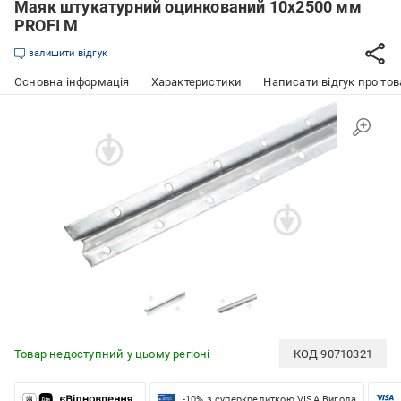
Маяк штукатурний оцинкований 10x2500 мм
PROFI M
залишити відгук
Основна інформація
Характеристики
Написати відгук про тов
Товар недоступний у цьому регіоні
КОД
90710321
-10% з суперкредиткою VISA Вигода