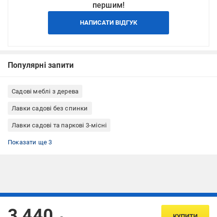
першим!
НАПИСАТИ ВІДГУК
Популярні запити
Садові меблі з дерева
Лавки садові без спинки
Лавки садові та паркові 3-місні
Лавки дерев'яні
Лавки з металу
Лавки садові та паркові Tivoli-land
Показати ще 3
Підписуйтесь, щоб дізнаватись першим про акції та пропозиції
3 440
КУПИТИ