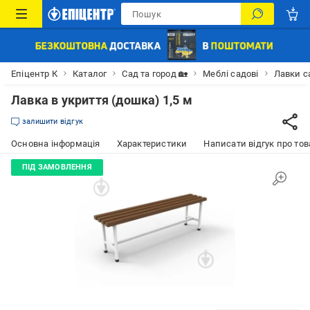
Епіцентр К
Каталог
Сад та город 🏡
Меблі садові
Лавки са
Лавка в укриття (дошка) 1,5 м
залишити відгук
Основна інформація
Характеристики
Написати відгук про тов