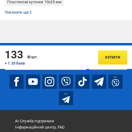
Пластикові куточки 10x20 мм
Пластикові куточки білі
Пластикові куточки Dardan
Показати ще 2
Підписуйтесь, щоб дізнаватись першим про акції та пропозиції
133
₴/шт.
КУПИТИ
+ 1.33 бала
ПІДПИСАТИСЯ
bot
bot
АІ Служба підтримки
Інформаційний центр, FAQ