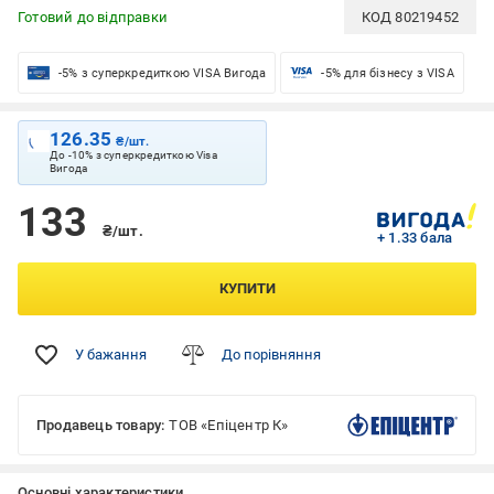
Готовий до відправки
КОД
80219452
-5% з суперкредиткою VISA Вигода
-5% для бізнесу з VISA
126.35
₴/шт.
До -10% з суперкредиткою Visa
Вигода
133
₴/шт.
+ 1.33 бала
КУПИТИ
У бажання
До порівняння
Продавець товару:
ТОВ «Епіцентр К»
Основні характеристики