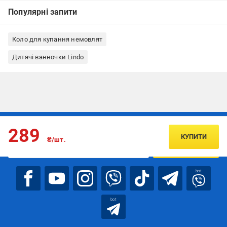
Популярні запити
Коло для купання немовлят
Дитячі ванночки Lindo
Підписуйтесь, щоб дізнаватись першим про акції та пропозиції
289
КУПИТИ
₴/шт.
ПІДПИСАТИСЯ
bot
bot