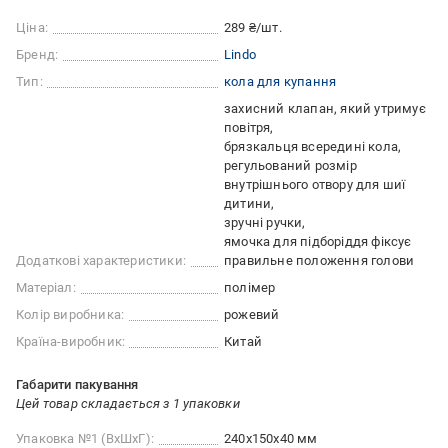
Ціна:
289 ₴/шт.
Бренд:
Lindo
Тип:
кола для купання
захисний клапан, який утримує
повітря
брязкальця всередині кола
регульований розмір
внутрішнього отвору для шиї
дитини
зручні ручки
ямочка для підборіддя фіксує
Додаткові характеристики:
правильне положення голови
Матеріал:
полімер
Колір виробника:
рожевий
Країна-виробник:
Китай
Габарити пакування
Цей товар складається з 1 упаковки
Упаковка №1 (ВхШхГ):
240x150x40 мм