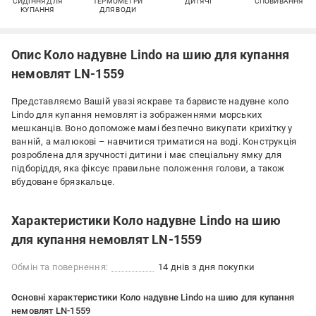
СИДІННЯ ДЛЯ
ТЕРМОМЕТРИ
ДИТЯЧІ
СПОВИВАННЯ
КУПАННЯ
ДЛЯ ВОДИ
Опис Коло надувне Lindo на шию для купання
немовлят LN-1559
Представляємо Вашій увазі яскраве та барвисте надувне коло
Lindo для купання немовлят із зображеннями морських
мешканців. Воно допоможе мамі безпечно викупати крихітку у
ванній, а малюкові – навчитися триматися на воді. Конструкція
розроблена для зручності дитини і має спеціальну ямку для
підборіддя, яка фіксує правильне положення голови, а також
вбудоване брязкальце.
Характеристики Коло надувне Lindo на шию
для купання немовлят LN-1559
Обмін та повернення:
14 днів з дня покупки
Основні характеристики Коло надувне Lindo на шию для купання
немовлят LN-1559