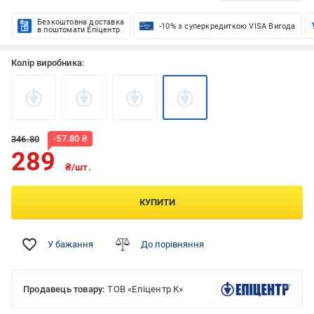
Безкоштовна доставка
-10% з суперкредиткою VISA Вигода
в поштомати Епіцентр
Колір виробника:
-
57.80
₴
346.80
289
₴/шт.
КУПИТИ
У бажання
До порівняння
Продавець товару:
ТОВ «Епіцентр К»