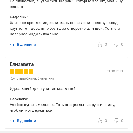
Не сдувается, внутри есть шарики, которые звенят, малышу
весело
Недоліки:
Хлипкое крепление, если малыш наклонит голову назад,
круг тонет, довольно большое отверстие для шеи. Хотя это
наверное индивидуально
Відповісти
0
0
Елизавета
01.10.2021
Колір виробника: блакитний
Идеальный для купания малышей
Переваги:
Удобно купать малыша. Есть специальные ручки внизу,
чтоб он мог держаться.
Відповісти
0
0