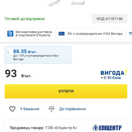
Готовий до відправки
КОД
41101146
Безкоштовна доставка
-5% з суперкредиткою VISA Вигода
в поштомати Епіцентр
88.35
₴/шт.
До -10% з суперкредиткою Visa
Вигода
93
₴/шт.
+ 0.93 бала
КУПИТИ
У бажання
До порівняння
Продавець товару:
ТОВ «Епіцентр К»