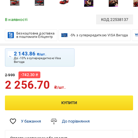
В наявності
КОД
22538137
Безкоштовна доставка
-5% з суперкредиткою VISA Вигода
в поштомати Епіцентр
2 143.86
₴/шт.
До -10% з суперкредиткою Visa
Вигода
-
742.30
₴
2 999
2 256.70
₴/шт.
КУПИТИ
У бажання
До порівняння