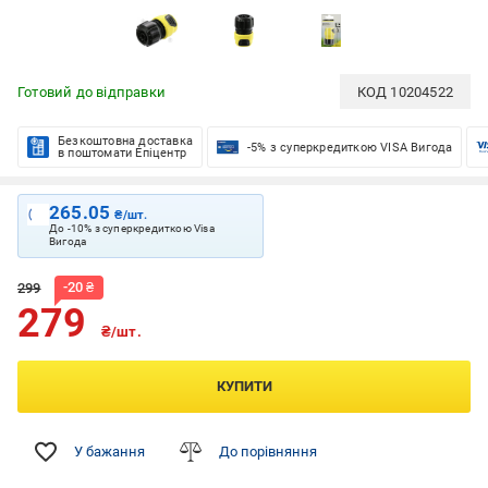
Готовий до відправки
КОД
10204522
Безкоштовна доставка
-5% з суперкредиткою VISA Вигода
в поштомати Епіцентр
265.05
₴/шт.
До -10% з суперкредиткою Visa
Вигода
-
20
₴
299
279
₴/шт.
КУПИТИ
У бажання
До порівняння