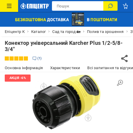
Епіцентр К
Каталог
Сад та город 🏡
Полив та зрошення
З
Конектор універсальний Karcher Plus 1/2-5/8-
3/4"
1
Основна інформація
Характеристики
Всі запитання та відгуки