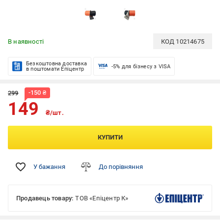
В наявності
КОД
10214675
Безкоштовна доставка
-5% для бізнесу з VISA
в поштомати Епіцентр
-
150
₴
299
149
₴/шт.
КУПИТИ
У бажання
До порівняння
Продавець товару:
ТОВ «Епіцентр К»