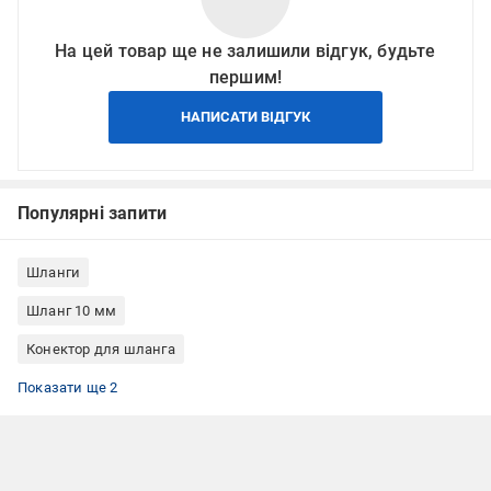
На цей товар ще не залишили відгук, будьте
першим!
НАПИСАТИ ВІДГУК
Популярні запити
Шланги
Шланг 10 мм
Конектор для шланга
З'єднувачі для шланга 1/2
З'єднувачі для шлангів швидкознімні
Показати ще 2