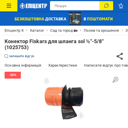
Епіцентр К
Каталог
Сад та город 🏡
Полив та зрошення
З
Конектор Fiskars для шланга sol ½"-5/8"
(1025753)
залишити відгук
Основна інформація
Характеристики
Написати відгук про тов