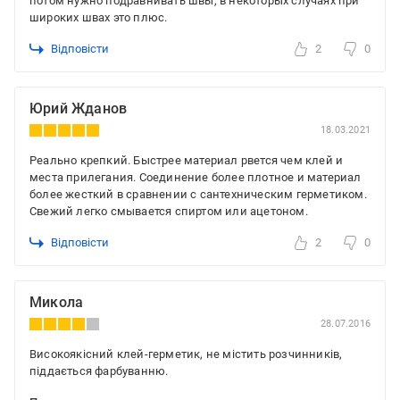
потом нужно подравнивать швы, в некоторых случаях при
широких швах это плюс.
Відповісти
2
0
Юрий Жданов
18.03.2021
Реально крепкий. Быстрее материал рвется чем клей и
места прилегания. Соединение более плотное и материал
более жесткий в сравнении с сантехническим герметиком.
Свежий легко смывается спиртом или ацетоном.
Відповісти
2
0
Микола
28.07.2016
Високоякісний клей-герметик, не містить розчинників,
піддається фарбуванню.