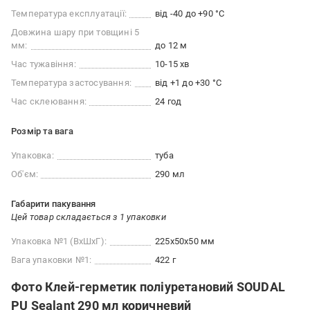
Температура експлуатації:
від -40 до +90 °C
Довжина шару при товщині 5
мм:
до 12 м
Час тужавіння:
10-15 хв
Температура застосування:
від +1 до +30 °С
Час склеювання:
24 год
Розмір та вага
Упаковка:
туба
Об'єм:
290 мл
Габарити пакування
Цей товар складається з 1 упаковки
Упаковка №1 (ВхШхГ):
225x50x50 мм
Вага упаковки №1:
422 г
Фото Клей-герметик поліуретановий SOUDAL
PU Sealant 290 мл коричневий