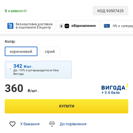
В наявності
КОД
90507425
Безкоштовна доставка
-5% з супер
в поштомати Епіцентр
Колір:
коричневий
сірий
342
₴/шт.
До -10% з суперкредиткою Visa
Вигода
360
₴/шт.
+ 3.6 бала
КУПИТИ
У бажання
До порівняння