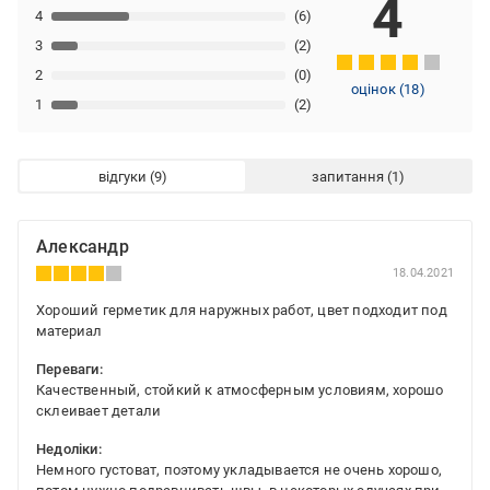
4
4
(6)
3
(2)
2
(0)
оцінок
(
18
)
1
(2)
відгуки
запитання
Александр
18.04.2021
Хороший герметик для наружных работ, цвет подходит под
материал
Переваги:
Качественный, стойкий к атмосферным условиям, хорошо
склеивает детали
Недоліки:
Немного густоват, поэтому укладывается не очень хорошо,