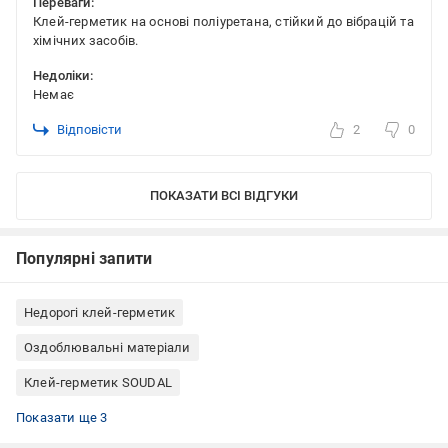
Переваги:
Клей-герметик на основі поліуретана, стійкий до вібрацій та
хімічних засобів.
Недоліки:
Немає
Відповісти
2
0
ПОКАЗАТИ ВСІ ВІДГУКИ
Популярні запити
Недорогі клей-герметик
Оздоблювальні матеріали
Клей-герметик SOUDAL
Поліуретановий клей-герметик
Клей-герметик Бельгія
Клей-герметик склеювання та герметизація
Показати ще 3