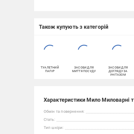
Також купують з категорій
ТУАЛЕТНИЙ
ЗАСОБИ ДЛЯ
ЗАСОБИ ДЛЯ
ПАПІР
МИТТЯ ПОСУДУ
ДОГЛЯДУ ЗА
УНІТАЗОМ
Характеристики Мило Миловарні тр
Обмін та повернення:
Стать:
Тип шкіри: