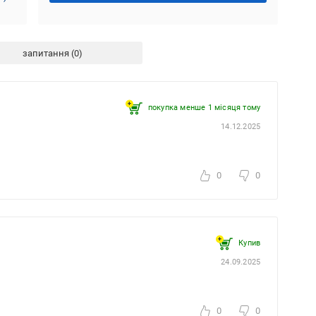
запитання
покупка менше 1 місяця томy
14.12.2025
0
0
Купив
24.09.2025
0
0