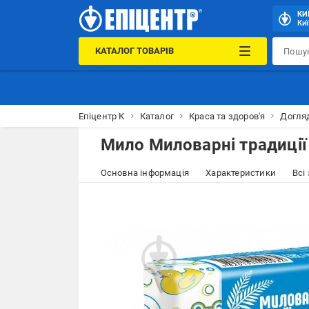
КИ
Киї
КАТАЛОГ ТОВАРІВ
Епіцентр К
Каталог
Краса та здоров'я
Догля
Мило Миловарні традиції 
Основна інформація
Характеристики
Всі