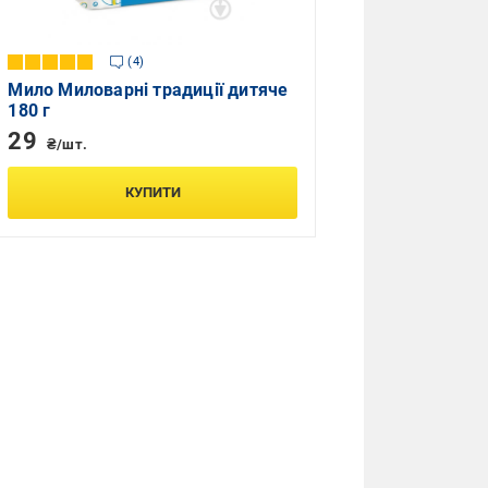
4
Мило Миловарні традиції дитяче
180 г
29
₴/шт.
КУПИТИ