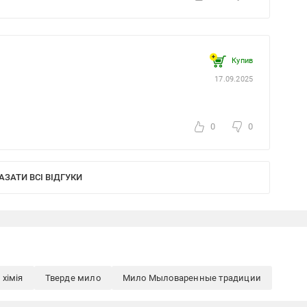
Купив
17.09.2025
0
0
АЗАТИ ВСІ ВІДГУКИ
 хімія
Тверде мило
Мило Мыловаренные традиции