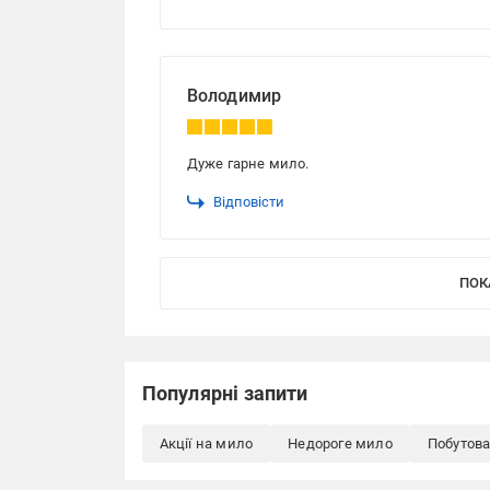
Володимир
Дуже гарне мило.
Відповісти
ПОК
Популярні запити
Акції на мило
Недороге мило
Побутова