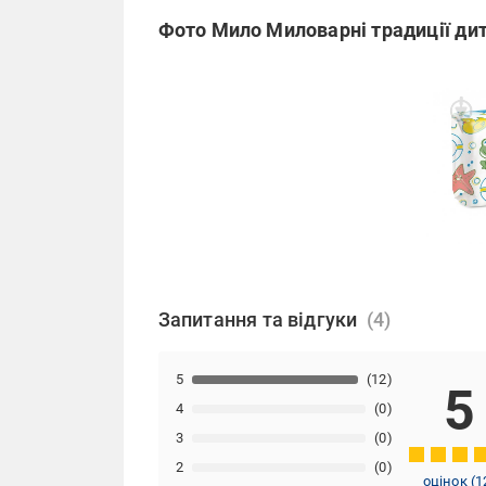
Фото Мило Миловарні традиції дит
Запитання та відгуки
5
(12)
5
4
(0)
3
(0)
2
(0)
оцінок
(
1