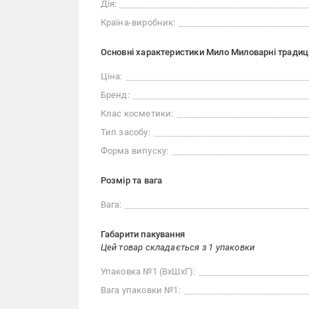
Дія:
Країна-виробник:
Основні характеристики Мило Миловарні традиції
Ціна:
Бренд:
Клас косметики:
Тип засобу:
Форма випуску:
Розмір та вага
Вага:
Габарити пакування
Цей товар складається з 1 упаковки
Упаковка №1 (ВхШхГ):
Вага упаковки №1: