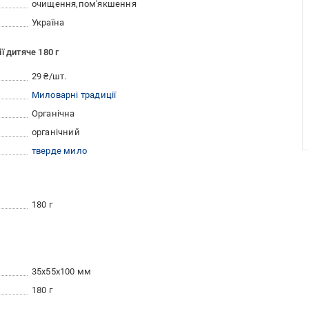
очищення
пом'якшення
Україна
 дитяче 180 г
29 ₴/шт.
Миловарні традиції
Органічна
органічний
тверде мило
180 г
35x55x100 мм
180 г