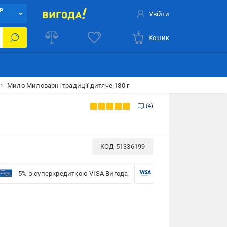
Р
Увійти
Кошик
Мило Миловарні традиції дитяче 180 г
4
КОД
51336199
-5% з суперкредиткою VISA Вигода
-5% для бізнесу з VISA