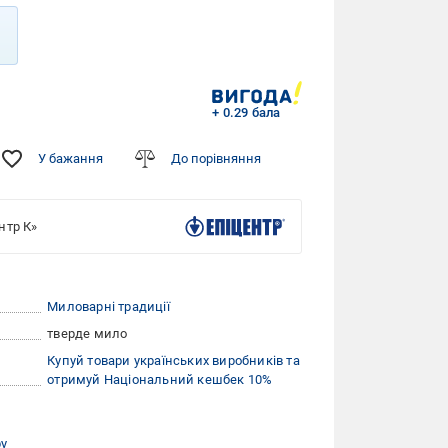
+ 0.29 бала
У бажання
До порівняння
нтр К»
Миловарні традиції
тверде мило
Купуй товари українських виробників та
отримуй Національний кешбек 10%
ру