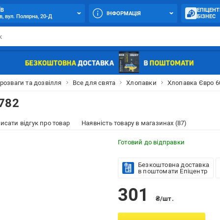
ЇВ
ЕПІЦЕНТ
ІНФОРМАЦІЯ
в, вул. Полярна, 20-Д
БІЗНЕС
 розваги та дозвілля
Все для свята
Хлопавки
Хлопавка Євро 6
782
исати відгук про товар
Наявність товару в магазинах (87)
Готовий до відправки
Безкоштовна доставка
в поштомати Епіцентр
301
₴/шт.