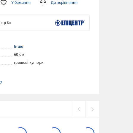
У бажання
До порівняння
нтр К»
Інше
60 см
грошові купюри
ру