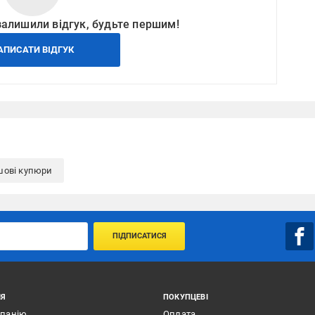
залишили відгук, будьте першим!
АПИСАТИ ВІДГУК
шові купюри
ПІДПИСАТИСЯ
ІЯ
ПОКУПЦЕВІ
мпанію
Оплата