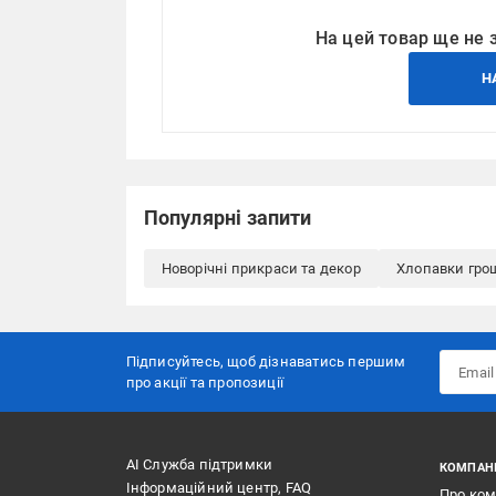
На цей товар ще не 
Н
Популярні запити
Новорічні прикраси та декор
Хлопавки гро
Підписуйтесь, щоб дізнаватись першим
про акції та пропозиції
АІ Служба підтримки
КОМПАН
Інформаційний центр, FAQ
Про ко