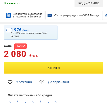
В наявності
КОД
70117096
Безкоштовна доставка
-5% з суперкредиткою VISA Вигода
в поштомати Епіцентр
1 976
₴/шт.
До -10% з суперкредиткою Visa
Вигода
-
520
₴
2 600
2 080
₴/шт.
КУПИТИ
У бажання
До порівняння
Оплата частинами або кредит