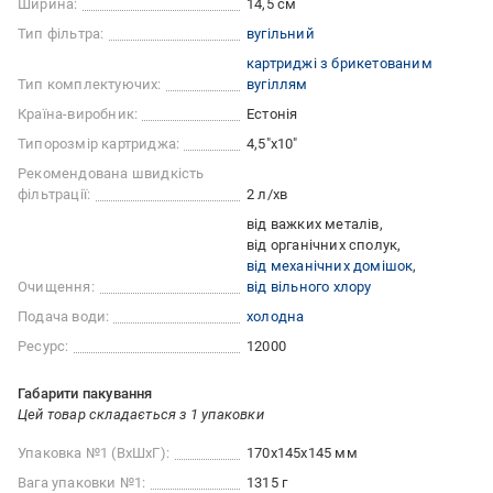
Ширина:
14,5 см
Тип фільтра:
вугільний
картриджі з брикетованим
Тип комплектуючих:
вугіллям
Країна-виробник:
Естонія
Типорозмір картриджа:
4,5"x10"
Рекомендована швидкість
фільтрації:
2 л/хв
від важких металів
від органічних сполук
від механічних домішок
Очищення:
від вільного хлору
Подача води:
холодна
Ресурс:
12000
Габарити пакування
Цей товар складається з 1 упаковки
Упаковка №1 (ВхШхГ):
170x145x145 мм
Вага упаковки №1:
1315 г