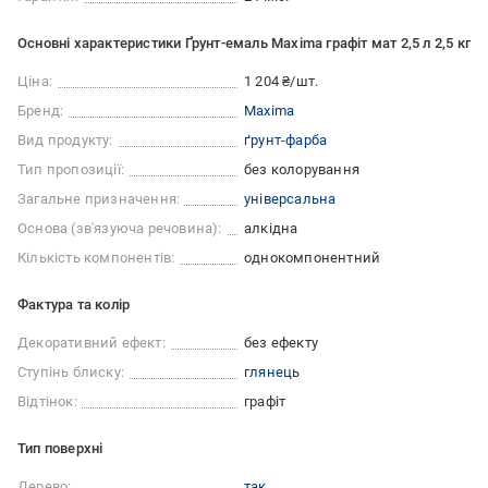
Основні характеристики Ґрунт-емаль Maxima графіт мат 2,5 л 2,5 кг
Ціна:
1 204 ₴/шт.
Бренд:
Maxima
Вид продукту:
ґрунт-фарба
Тип пропозиції:
без колорування
Загальне призначення:
універсальна
Основа (зв'язуюча речовина):
алкідна
Кількість компонентів:
однокомпонентний
Фактура та колір
Декоративний ефект:
без ефекту
Ступінь блиску:
глянець
Відтінок:
графіт
Тип поверхні
Дерево:
так