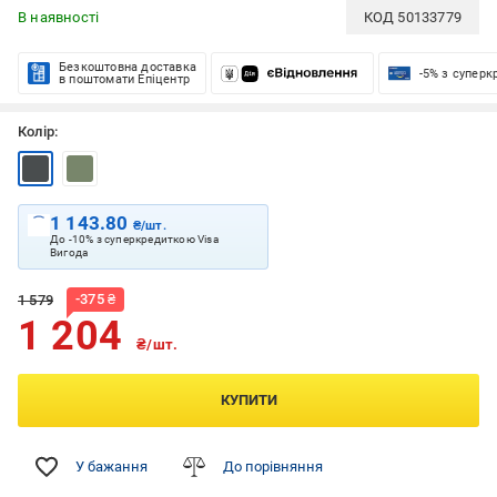
В наявності
КОД
50133779
Безкоштовна доставка
-5% з супер
в поштомати Епіцентр
Колір:
1 143.80
₴/шт.
До -10% з суперкредиткою Visa
Вигода
-
375
₴
1 579
1 204
₴/шт.
КУПИТИ
У бажання
До порівняння