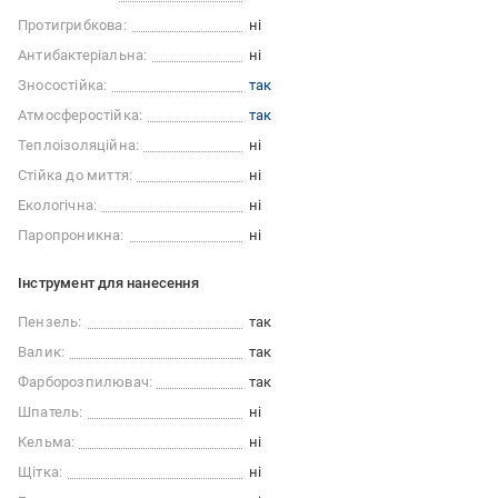
Протигрибкова:
ні
Антибактеріальна:
ні
Зносостійка:
так
Атмосферостійка:
так
Теплоізоляційна:
ні
Стійка до миття:
ні
Екологічна:
ні
Паропроникна:
ні
Інструмент для нанесення
Пензель:
так
Валик:
так
Фарборозпилювач:
так
Шпатель:
ні
Кельма:
ні
Щітка:
ні