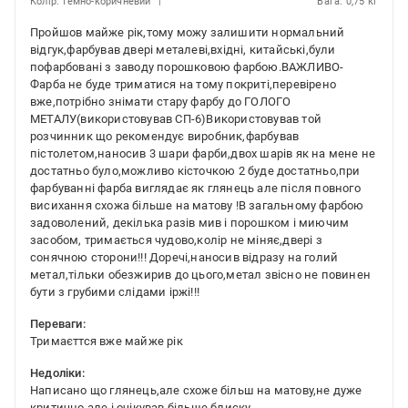
Колір: темно-коричневий
Вага: 0,75 кг
Пройшов майже рік,тому можу залишити нормальний
відгук,фарбував двері металеві,вхідні, китайські,були
пофарбовані з заводу порошковою фарбою.ВАЖЛИВО-
Фарба не буде триматися на тому покриті,перевірено
вже,потрібно знімати стару фарбу до ГОЛОГО
МЕТАЛУ(використовував СП-6)Використовував той
розчинник що рекомендує виробник,фарбував
пістолетом,наносив 3 шари фарби,двох шарів як на мене не
достатньо було,можливо кісточкою 2 буде достатньо,при
фарбуванні фарба виглядає як глянець але після повного
висихання схожа більше на матову !В загальному фарбою
задоволений, декілька разів мив і порошком і миючим
засобом, тримається чудово,колір не міняє,двері з
сонячною сторони!!! Доречі,наносив відразу на голий
метал,тільки обезжирив до цього,метал звісно не повинен
бути з грубими слідами іржі!!!
Переваги:
Тримаєттся вже майже рік
Недоліки:
Написано що глянець,але схоже більш на матову,не дуже
критично але і очікував більше блиску