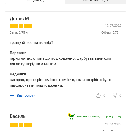
Денис М
17.07.2025
Вага: 0,75 кг
Об'єм: 0,75 л
крашу їй все на подвір'ї
Переваги:
гарно лягає. стійка до пошкоджень. фарбував валиком,
лягла однорідним матом.
Недоліки:
вигарає, проте рівномірно. помітив, коли потрібно було
підфарбувати пошкодження.
Відповісти
0
0
Василь
покупка понад пів року тому
28.04.2025