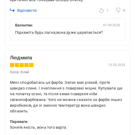
Відповісти
1
0
Валентин
01.04.2026
Підкажіть будь ласка,вона дуже царапається?
Людмила
13.03.2025
Колір: білий
Мені сподобалась ця фарба. Запах має різкий, проте
швидко сохне. І зчеплення з поверхею міцне. Купувала ще
на початку осені, та після зими поверхня ніби
свіжопофарбована. Чого не можна сказати за фарби інших
виробників, де зі зміною температур вона швидко
облазить.
Переваги:
Хочете якість, вона того варта.