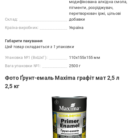
модифікована алкідна смола,
пігменти, розріджувач,
перетворювач іржі, цільові
Склад:
добавки
Країна-виробник:
Україна
Габарити пакування
Цей товар складається з 1 упаковки
Упаковка №1 (ВхШхГ):
110x155x155 мм
Вага упаковки №1:
2500 г
Фото Ґрунт-емаль Maxima графіт мат 2,5 л
2,5 кг