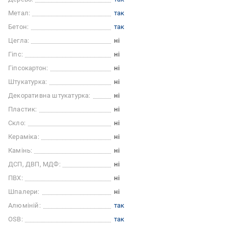
Метал:
так
Бетон:
так
Цегла:
ні
Гіпс:
ні
Гіпсокартон:
ні
Штукатурка:
ні
Декоративна штукатурка:
ні
Пластик:
ні
Скло:
ні
Кераміка:
ні
Камінь:
ні
ДСП, ДВП, МДФ:
ні
ПВХ:
ні
Шпалери:
ні
Алюміній:
так
OSB:
так