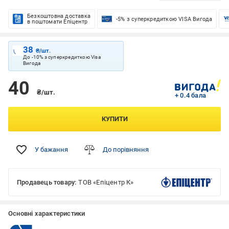
Безкоштовна доставка
-5% з суперкредиткою VISA Вигода
в поштомати Епіцентр
38
₴/шт.
До -10% з суперкредиткою Visa
Вигода
40
₴/шт.
+ 0.4 бала
КУПИТИ
У бажання
До порівняння
Продавець товару:
ТОВ «Епіцентр К»
Основні характеристики