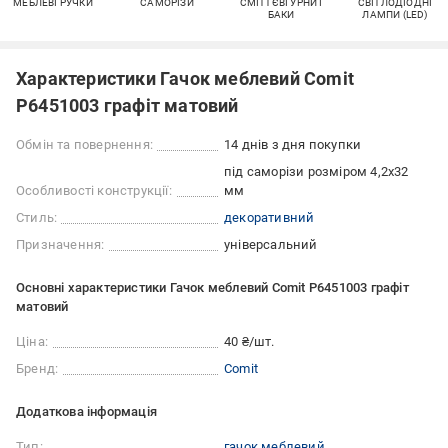
МЕБЛЕВІ РУЧКИ
САМОРІЗИ
СМІТТЄВІ УРНИ І
СВІТЛОДІОДНІ
БАКИ
ЛАМПИ (LED)
Характеристики Гачок меблевий Comit
P6451003 графіт матовий
Обмін та повернення:
14 днів з дня покупки
під саморізи розміром 4,2х32
Особливості конструкції:
мм
Стиль:
декоративний
Призначення:
універсальний
Основні характеристики Гачок меблевий Comit P6451003 графіт
матовий
Ціна:
40 ₴/шт.
Бренд:
Comit
Додаткова інформація
Тип:
гачок меблевий