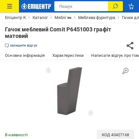
Епіцентр К
Каталог
Меблі 🛌
Меблева фурнітура
Гачки дл
Гачок меблевий Comit P6451003 графіт
матовий
залишити відгук
Основна інформація
Характеристики
Написати відгук про тов
В наявності
КОД
40427168