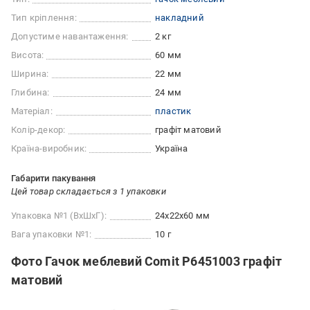
Тип кріплення:
накладний
Допустиме навантаження:
2 кг
Висота:
60 мм
Ширина:
22 мм
Глибина:
24 мм
Матеріал:
пластик
Колір-декор:
графіт матовий
Країна-виробник:
Україна
Габарити пакування
Цей товар складається з 1 упаковки
Упаковка №1 (ВхШхГ):
24x22x60 мм
Вага упаковки №1:
10 г
Фото Гачок меблевий Comit P6451003 графіт
матовий