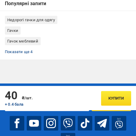
Популярні запити
Недорогі гачки для одягу
Гачки
Гачок меблевий
Гачки для одягу пластик
Гачки для одягу декоративний
Гачки для одягу накладний
Гачки для одягу Comit
Показати ще 4
Підписуйтесь, щоб дізнаватись першим про акції та пропозиції
40
₴/шт.
КУПИТИ
+ 0.4 бала
ПІДПИСАТИСЯ
bot
bot