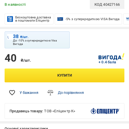
В наявності
КОД
40427166
Безкоштовна доставка
-5% з суперкредиткою VISA Вигода
в поштомати Епіцентр
38
₴/шт.
До -10% з суперкредиткою Visa
Вигода
40
₴/шт.
+ 0.4 бала
КУПИТИ
У бажання
До порівняння
Продавець товару:
ТОВ «Епіцентр К»
Основні характеристики