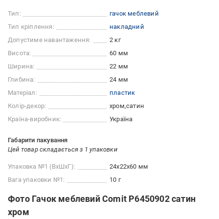
Тип:
гачок меблевий
Тип кріплення:
накладний
Допустиме навантаження:
2 кг
Висота:
60 мм
Ширина:
22 мм
Глибина:
24 мм
Матеріал:
пластик
Колір-декор:
хром
сатин
Країна-виробник:
Україна
Габарити пакування
Цей товар складається з 1 упаковки
Упаковка №1 (ВхШхГ):
24x22x60 мм
Вага упаковки №1:
10 г
Фото Гачок меблевий Comit P6450902 сатин
хром