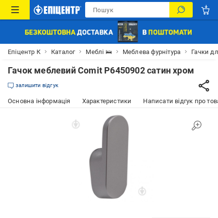
Епіцентр К
Каталог
Меблі 🛌
Меблева фурнітура
Гачки дл
Гачок меблевий Comit P6450902 сатин хром
залишити відгук
Основна інформація
Характеристики
Написати відгук про тов