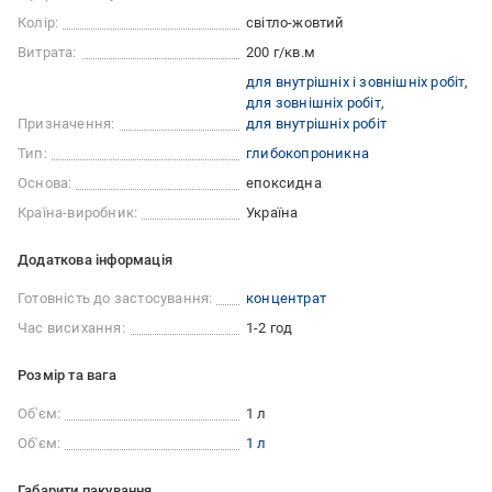
Колір:
світло-жовтий
Витрата:
200 г/кв.м
для внутрішніх і зовнішніх робіт
для зовнішніх робіт
Призначення:
для внутрішніх робіт
Тип:
глибокопроникна
Основа:
епоксидна
Країна-виробник:
Україна
Додаткова інформація
Готовність до застосування:
концентрат
Час висихання:
1-2 год
Розмір та вага
Об'єм:
1 л
Об'єм:
1 л
Габарити пакування