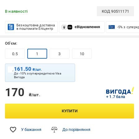
В наявності
КОД
90511171
Безкоштовна доставка
-5% з супер
в поштомати Епіцентр
Об'єм:
0.5
1
3
10
161.50
₴/шт.
До -10% з суперкредиткою Visa
Вигода
170
₴/шт.
+ 1.7 бала
КУПИТИ
У бажання
До порівняння