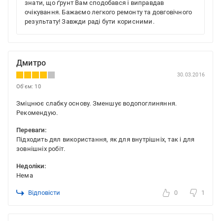
знати, що ґрунт Вам сподобався і виправдав
очікування. Бажаємо легкого ремонту та довговічного
результату! Завжди раді бути корисними.
Дмитро
30.03.2016
Об'єм: 10
Зміцнює слабку основу. Зменшує водопоглиняння.
Рекомендую.
Переваги:
Підходить дял використання, як для внутрішніх, так і для
зовнішніх робіт.
Недоліки:
Нема
Відповісти
0
1