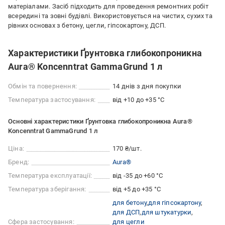
матеріалами. Засіб підходить для проведення ремонтних робіт
всередині та зовні будівлі. Використовується на чистих, сухих та
рівних основах з бетону, цегли, гіпсокартону, ДСП.
Характеристики Ґрунтовка глибокопроникна
Aura® Koncenntrat GammaGrund 1 л
Обмін та повернення:
14 днів з дня покупки
Температура застосування:
від +10 до +35 °С
Основні характеристики Ґрунтовка глибокопроникна Aura®
Koncenntrat GammaGrund 1 л
Ціна:
170 ₴/шт.
Бренд:
Aura®
Температура експлуатації:
від -35 до +60 °C
Температура зберігання:
від +5 до +35 °C
для бетону
для гіпсокартону
для ДСП
для штукатурки
Сфера застосування:
для цегли