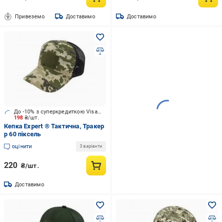
Привеземо
Доставимо
Доставимо
До -10% з суперкредиткою Visa Вигода
198
₴/шт.
Кепка Expert ® Тактична, Тракер
р 60 піксель
оцінити
3 варіанти
220
₴/шт.
Доставимо