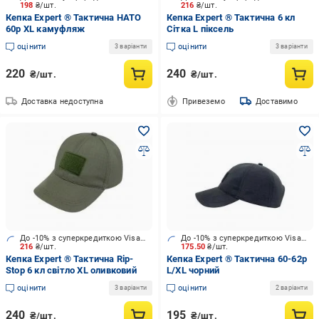
198
₴/шт.
216
₴/шт.
Кепка Expert ® Тактична НАТО
Кепка Expert ® Тактична 6 кл
60р XL камуфляж
Сітка L піксель
оцінити
оцінити
3 варіанти
3 варіанти
220
240
₴/шт.
₴/шт.
Доставка недоступна
Привеземо
Доставимо
До -10% з суперкредиткою Visa Вигода
До -10% з суперкредиткою Visa Вигода
216
₴/шт.
175.50
₴/шт.
Кепка Expert ® Тактична Rip-
Кепка Expert ® Тактична 60-62р
Stop 6 кл світло XL оливковий
L/XL чорний
оцінити
оцінити
3 варіанти
2 варіанти
240
195
₴/шт.
₴/шт.