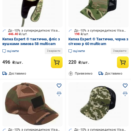
До -10% з суперкредиткою Visa Вигода
До -10% з суперкредиткою Visa Вигода
446.40
₴/шт.
198
₴/шт.
Кепка Expert ® тактична, фліс з
Кепка Expert ® Тактична, чорна з
вушками зимова 58 multicam
сіткою р 60 multicam
оцінити
оцінити
3 варіанти
3 варіанти
496
220
₴/шт.
₴/шт.
Доставимо
Привеземо
Доставимо
До -10% з суперкредиткою Visa Вигода
До -10% з суперкредиткою Visa Вигода