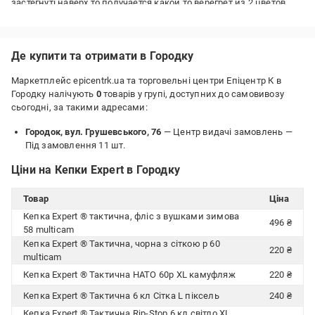
застегнуті наверх,то получается какой то верегрет из 2 цветов...
Де купити та отримати в Городку
Маркетплейс epicentrk.ua та торговельні центри Епіцентр К в
Городку налічують
0
товарів у групі, доступних до самовивозу
сьогодні, за такими адресами:
Городок, вул. Грушевського, 76
— Центр видачі замовлень —
Під замовлення 11 шт.
Ціни на Кепки Expert в Городку
Товар
Ціна
Кепка Expert ® тактична, фліс з вушками зимова
496 ₴
58 multicam
Кепка Expert ® Тактична, чорна з сіткою р 60
220 ₴
multicam
Кепка Expert ® Тактична НАТО 60р XL камуфляж
220 ₴
Кепка Expert ® Тактична 6 кл Сітка L піксель
240 ₴
Кепка Expert ® Тактична Rip-Stop 6 кл світло XL