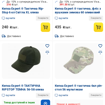
До -10% з суперкредиткою Visa Вигода
До -10% з суперкредиткою Visa Вигода
216
₴/шт.
391.50
₴/шт.
Кепка Expert ® Тактична Rip-
Кепка Expert ® тактична, фліс з
Stop 6 кл Cвітла XL олива
вушками зимова 60 оливковий
оцінити
оцінити
3 варіанти
3 варіанти
240
435
₴/шт.
₴/шт.
Доставимо
Доставимо
Кепка Expert ® ТАКТИЧНА
Кепка Expert ® тактична 6кл ріп-
RIPSTOP ТЕМНА 56-58 олива
стоп 56 мультикам
оцінити
оцінити
3 варіанти
3 варіанти
Товар доступний в інших
Немає в наявності