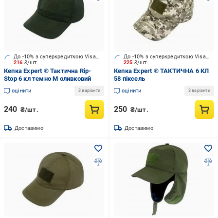
До -10% з суперкредиткою Visa Вигода
До -10% з суперкредиткою Visa Вигода
216
₴/шт.
225
₴/шт.
Кепка Expert ® Тактична Rip-
Кепка Expert ® ТАКТИЧНА 6 КЛ
Stop 6 кл темно М оливковий
58 піксель
оцінити
оцінити
3 варіанти
3 варіанти
240
250
₴/шт.
₴/шт.
Доставимо
Доставимо