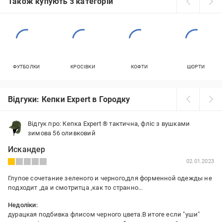
Також купують з категорій
ФУТБОЛКИ
КРОСІВКИ
КОФТИ
ШОРТИ
Відгуки: Кепки Expert в Городку
Відгук про: Кепка Expert ® тактична, фліс з вушками
зимова 56 оливковий
Искандер
02.01.2023
Глупое сочетание зеленого и черного,для форменной одежды не
подходит ,да и смотритца ,как то странно...
Недоліки:
дурацкая подбивка флисом черного цвета.В итоге если "уши"