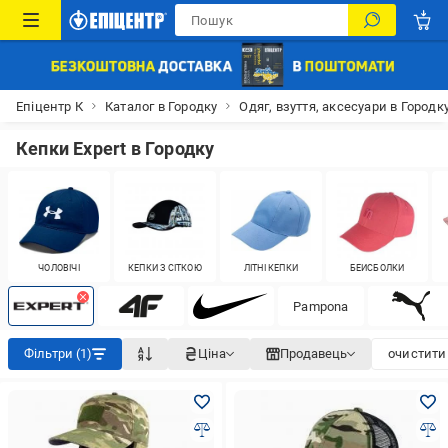
Епіцентр К
Каталог в Городку
Одяг, взуття, аксесуари в Городк
Кепки Expert в Городку
ЧОЛОВІЧІ
КЕПКИ З СІТКОЮ
ЛІТНІ КЕПКИ
БЕЙСБОЛКИ
Pampona
Фільтри (1)
Ціна
Продавець
очистити 