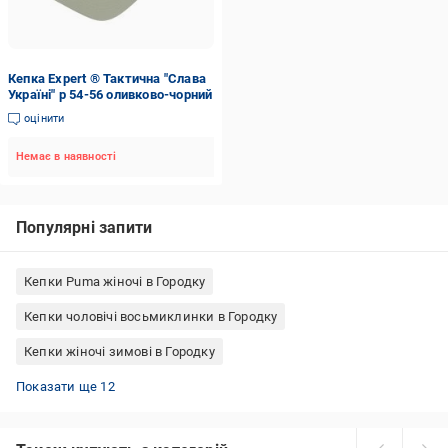
Кепка Expert ® Тактична "Слава
Україні" р 54-56 оливково-чорний
оцінити
Немає в наявності
Популярні запити
Кепки Puma жіночі в Городку
Кепки чоловічі восьмиклинки в Городку
Кепки жіночі зимові в Городку
Бейсболки жіночі в Городку
Кепки чоловічі хуліганки в Городку
Кепки-німки чоловічі в Городку
Кепки літні чоловічі в Городку
Кепка тактична чорна в Городку
Кепки Puma чоловічі в Городку
Бейсболки чоловічі в Городку
Кепки чоловічі Nike в Городку
Кепки тракери чоловічі в Городку
Кепки Nike білі в Городку
Кепки C.P. Company з окулярами в Городку
Кепки Puma чорні в Городку
Показати ще 12