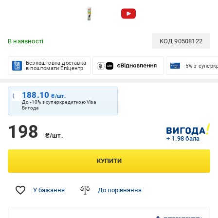
В наявності
КОД
90508122
Безкоштовна доставка
-5% з супер
в поштомати Епіцентр
188.10
₴/шт.
До -10% з суперкредиткою Visa
Вигода
198
₴/шт.
+ 1.98 бала
КУПИТИ
У бажання
До порівняння