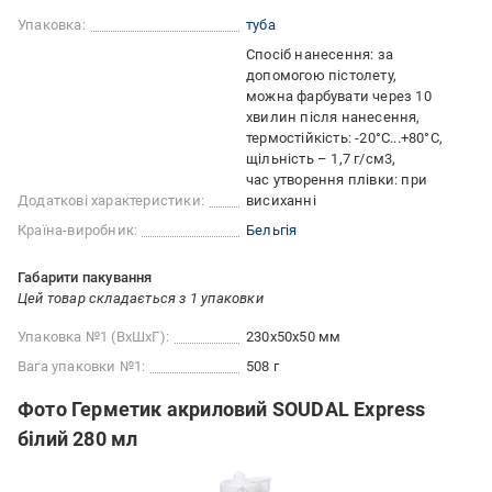
Упаковка:
туба
Спосіб нанесення: за
допомогою пістолету
можна фарбувати через 10
хвилин після нанесення
термостійкість: -20°C...+80°C
щільність – 1,7 г/см3
час утворення плівки: при
Додаткові характеристики:
висиханні
Країна-виробник:
Бельгія
Габарити пакування
Цей товар складається з 1 упаковки
Упаковка №1 (ВхШхГ):
230x50x50 мм
Вага упаковки №1:
508 г
Фото Герметик акриловий SOUDAL Express
білий 280 мл