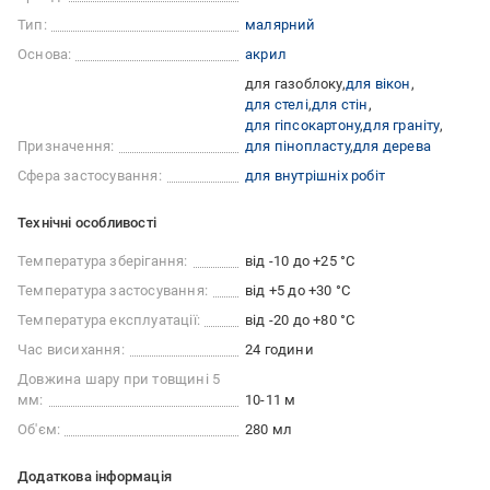
Тип:
малярний
Основа:
акрил
для газоблоку
для вікон
для стелі
для стін
для гіпсокартону
для граніту
Призначення:
для пінопласту
для дерева
Сфера застосування:
для внутрішніх робіт
Технічні особливості
Температура зберігання:
від -10 до +25 °C
Температура застосування:
від +5 до +30 °С
Температура експлуатації:
від -20 до +80 °C
Час висихання:
24 години
Довжина шару при товщині 5
мм:
10-11 м
Об'єм:
280 мл
Додаткова інформація