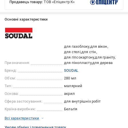
Продавець товару:
ТОВ «Епіцентр К»
Основні характеристики
для газоблоку
для вікон
для стелі
для стін
для гіпсокартону
для граніту
Призначення:
для пінопласту
для дерева
Бренд:
SOUDAL
Об'єм:
280 мл
Тип:
малярний
Основа:
акрил
Сфера застосування:
для внутрішніх робіт
Країна-виробник:
Бельгія
Всі характеристики
Умови обміну і повернення товару