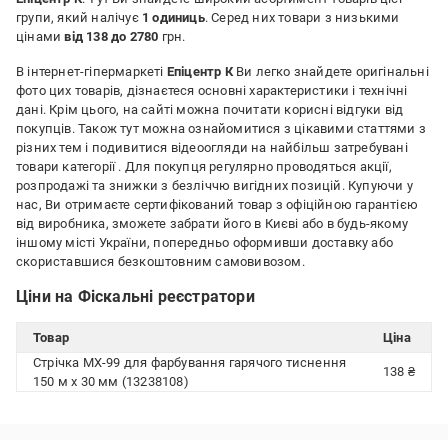
групи, який налічує
1 одиниць
. Серед них товари з низькими
цінами
від 138 до 2780
грн.
В інтернет-гіпермаркеті
Епіцентр К
Ви легко знайдете оригінальні
фото цих товарів, дізнаєтеся основні характеристики і технічні
дані. Крім цього, на сайті можна почитати корисні відгуки від
покупців. Також тут можна ознайомитися з цікавими статтями з
різних тем і подивитися відеоогляди на найбільш затребувані
товари категорії
. Для покупця регулярно проводяться акції,
розпродажі та знижки з безліччю вигідних позицій. Купуючи у
нас, Ви отримаєте сертифікований товар з офіційною гарантією
від виробника, зможете забрати його в Києві або в будь-якому
іншому місті України, попередньо оформивши доставку або
скориставшися безкоштовним самовивозом.
Ціни на Фіскальні реєстратори
Товар
Ціна
Стрічка MX-99 для фарбування гарячого тиснення
138 ₴
150 м х 30 мм (13238108)