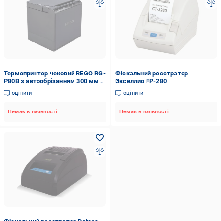
Термопринтер чековий REGO RG-
Фіскальний реєстратор
P80B з автообрізанням 300 мм/с
Экселлио FP-280
для стрічки 58/80 мм Black
оцінити
оцінити
(30652006)
Немає в наявності
Немає в наявності