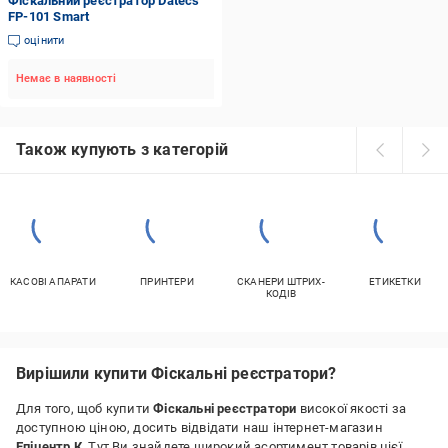
Фіскальний реєстратор Datecs
FP-101 Smart
оцінити
Немає в наявності
Також купують з категорій
КАСОВІ АПАРАТИ
ПРИНТЕРИ
СКАНЕРИ ШТРИХ-
ЕТИКЕТКИ
КОДІВ
Вирішили купити Фіскальні реєстратори?
Для того, щоб купити
Фіскальні реєстратори
високої якості за
доступною ціною, досить відвідати наш інтернет-магазин
Епіцентр К
. Тут Ви знайдете широкий асортимент товарів цієї