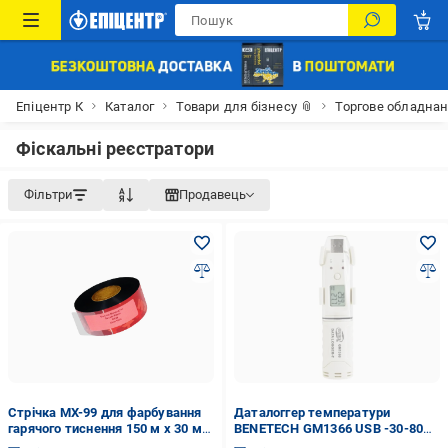
Епіцентр К
Каталог
Товари для бізнесу 📎
Торгове обладна
Фіскальні реєстратори
Фільтри
Продавець
Стрічка MX-99 для фарбування
Даталоггер температури
гарячого тиснення 150 м х 30 мм
BENETECH GM1366 USB -30-80
(13238108)
°C (32706913)