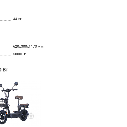
44 кг
620x300x1170 мм
50000 г
0 Вт