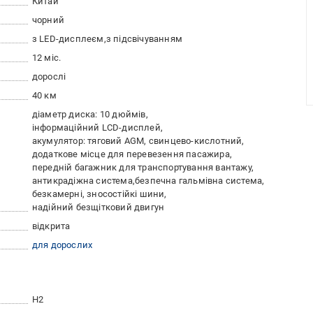
Китай
чорний
з LED-дисплеєм
з підсвічуванням
12 міс.
дорослі
40 км
діаметр диска: 10 дюймів
інформаційний LCD-дисплей
акумулятор: тяговий AGM, свинцево-кислотний
додаткове місце для перевезення пасажира
передній багажник для транспортування вантажу
антикрадіжна система
безпечна гальмівна система
безкамерні, зносостійкі шини
надійний безщітковий двигун
відкрита
для дорослих
H2