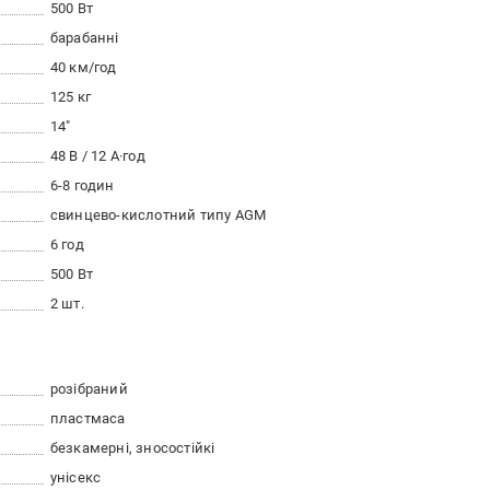
500 Вт
барабанні
40 км/год
125 кг
14"
48 В / 12 A·год
6-8 годин
свинцево-кислотний типу AGM
6 год
500 Вт
2 шт.
розібраний
пластмаса
безкамерні, зносостійкі
унісекс