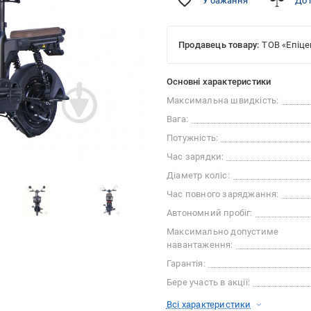
У бажання
До 
Продавець товару:
ТОВ «Епіце
Основні характеристики
Максимальна швидкість:
Вага:
Потужність:
Час зарядки:
Діаметр коліс:
Час повного заряджання:
Автономний пробіг:
Максимально допустиме
навантаження:
Гарантія:
Бере участь в акції:
Всі характеристики