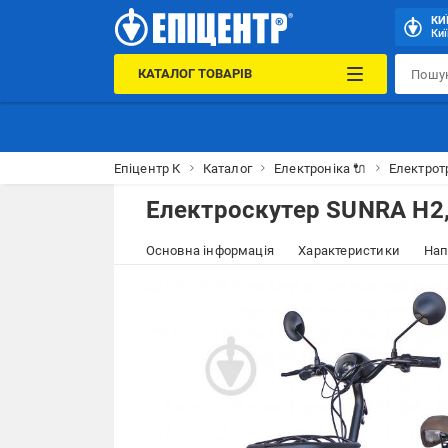
КИ
Киї
КАТАЛОГ ТОВАРІВ
Епіцентр К
Каталог
Електроніка 🔌
Електрот
Електроскутер SUNRA H2,
Основна інформація
Характеристики
Нап