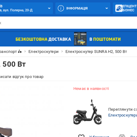
ЇВ
ЕПІЦЕНТ
ІНФОРМАЦІЯ
в, вул. Полярна, 20-Д
БІЗНЕС
ранспорт 🛵
Електроскутери
Електроскутер SUNRA H2, 500 Вт
 500 Вт
исати відгук про товар
Немає в наявності
Переглянути сх
Електроскутер