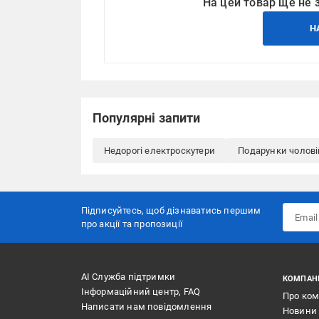
На цей товар ще не 
Н
Популярні запити
Недорогі електроскутери
Подарунки чолові
Підписуйтесь, щоб дізнаватись першим
про акції та пропозиції
АІ Служба підтримки
КОМПАН
Інформаційний центр, FAQ
Про ко
Написати нам повідомлення
Новини