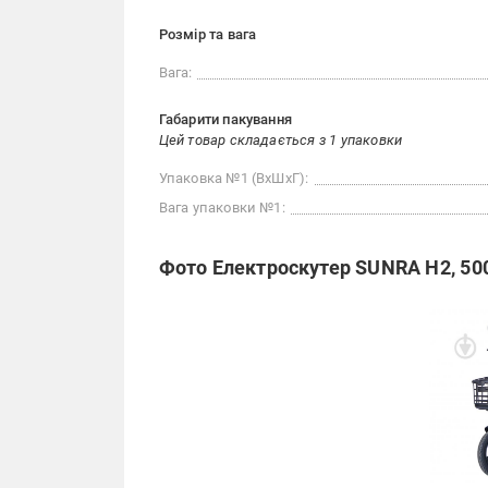
Розмір та вага
Вага:
Габарити пакування
Цей товар складається з 1 упаковки
Упаковка №1 (ВхШхГ):
Вага упаковки №1:
Фото Електроскутер SUNRA H2, 50