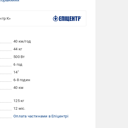
порівняння
нтр К»
40 км/год
44 кг
500 Вт
6 год
14"
6-8 годин
40 км
125 кг
12 міс.
Оплата частинами в Епіцентрі