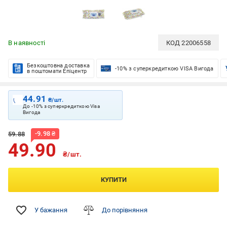
В наявності
КОД
22006558
Безкоштовна доставка
-10% з суперкредиткою VISA Вигода
в поштомати Епіцентр
44.91
₴/шт.
До -10% з суперкредиткою Visa
Вигода
-
9.98
₴
59.88
49.90
₴/шт.
КУПИТИ
У бажання
До порівняння