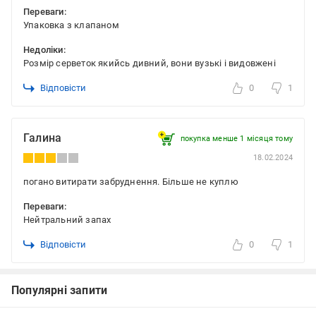
Переваги:
Упаковка з клапаном
Недоліки:
Розмір серветок якийсь дивний, вони вузькі і видовжені
Відповісти
0
1
Галина
покупка менше 1 місяця томy
18.02.2024
погано витирати забруднення. Більше не куплю
Переваги:
Нейтральний запах
Відповісти
0
1
Популярні запити