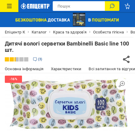
Епіцентр К
Каталог
Краса та здоров'я
Особиста гігієна
Во
Дитячі вологі серветки Bambinelli Basic line 100
шт.
3
Основна інформація
Характеристики
Всі запитання та відгуки