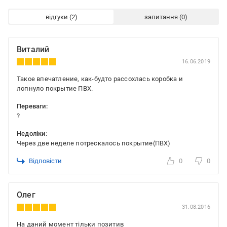
відгуки
запитання
Виталий
16.06.2019
Такое впечатление, как-будто рассохлась коробка и
лопнуло покрытие ПВХ.
Переваги:
?
Недоліки:
Через две неделе потрескалось покрытие(ПВХ)
Відповісти
0
0
Олег
31.08.2016
На даний момент тільки позитив