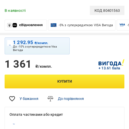
В наявності
КОД
80401563
-5% з суперкредиткою VISA Вигода
-
1 292.95
₴/компл.
До -10% з суперкредиткою Visa
Вигода
1 361
₴/компл.
+ 13.61 бала
КУПИТИ
У бажання
До порівняння
Оплата частинами або кредит