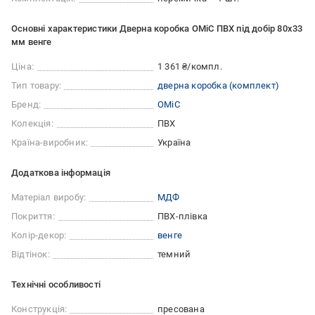
Основні характеристики Дверна коробка ОМіС ПВХ під добір 80х33
мм венге
Ціна:
1 361 ₴/компл.
Тип товару:
дверна коробка (комплект)
Бренд:
ОМіС
Колекція:
ПВХ
Країна-виробник:
Україна
Додаткова інформація
Матеріал виробу:
МДФ
Покриття:
ПВХ-плівка
Колір-декор:
венге
Відтінок:
темний
Технічні особливості
Конструкція:
пресована