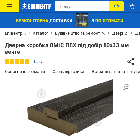
Епіцентр К
Каталог
Будівництво та ремонт 🔨
Двері 🚪
Дв
Дверна коробка ОМіС ПВХ під добір 80х33 мм
венге
2
Основна інформація
Характеристики
Всі запитання та відгуки