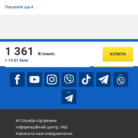
Дверні коробки (комплект)
Дверні коробки МДФ
Дверні коробки 80 мм
Дверні коробки венге
Показати ще 4
Підписуйтесь, щоб дізнаватись першим про акції та пропозиції
1 361
₴/компл.
КУПИТИ
+ 13.61 бала
ПІДПИСАТИСЯ
bot
bot
АІ Служба підтримки
Інформаційний центр, FAQ
Написати нам повідомлення