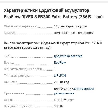
Характеристики Додатковий акумулятор
EcoFlow RIVER 3 EB300 Extra Battery (286 Вт·год)
Обмін та повернення:
14 днів з дня покупки
Модель:
RIVER 3 EB300 Extra Battery
Основні характеристики Додатковий акумулятор EcoFlow RIVER 3
EB300 Extra Battery (286 Вт·год)
Тип:
додаткова батарея
Бренд:
EcoFlow
Кількість вихідних портів:
1
Тип акумулятора:
LiFePO4
Ємність:
286 Вт·год
для будинку
для квартири
Призначення:
універсальна
Серія:
EcoFlow River
Вихідна потужність:
300 Вт