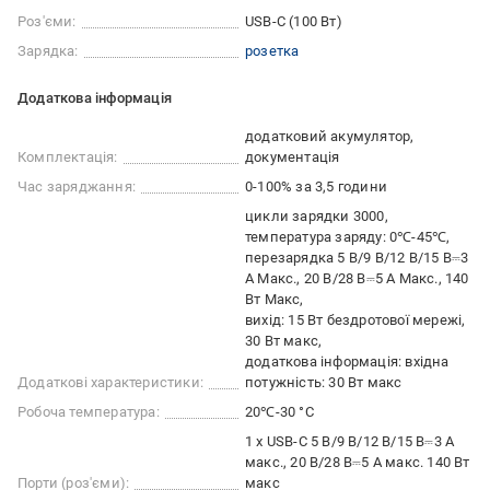
Роз'єми:
USB-C (100 Вт)
Зарядка:
розетка
Додаткова інформація
додатковий акумулятор
Комплектація:
документація
Час заряджання:
0-100% за 3,5 години
цикли зарядки 3000
температура заряду: 0℃-45℃
перезарядка 5 В/9 В/12 В/15 В⎓3
A Макс., 20 В/28 В⎓5 A Макс., 140
Вт Макс
вихід: 15 Вт бездротової мережі,
30 Вт макс
додаткова інформація: вхідна
Додаткові характеристики:
потужність: 30 Вт макс
Робоча температура:
20℃-30 °C
1 x USB-C 5 В/9 В/12 В/15 В⎓3 A
макс., 20 В/28 В⎓5 A макс. 140 Вт
Порти (роз'єми):
макс